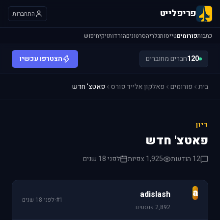
פריפלייט
התחברות
כתבות
פורומים
טייסות
גלריה
סרטונים
הורדות
ויקי
חיפוש
120
חברים מחוברים
הצטרפו עכשיו
בית
פורומים
פאלקון אלייד פורס
פאטצ' חדש
דיון
פאטצ' חדש
12 הודעות
1,925 צפיות
לפני 18 שנים
a
adislash
#1
·
לפני 18 שנים
2,892 פוסטים