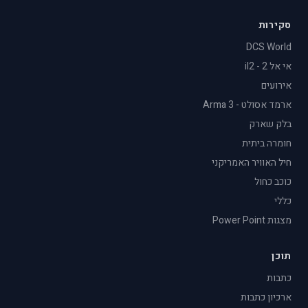
סקירות
DCS World
אי אל 2 - il2
אירועים
ארמד אסולט - Arma 3
בלק שארק
חומרה ביתית
חיל האוויר האמריקני
כוכב כחול
כללי
מצגות Power Point
תוכן
כתבות
ארכיון כתבות