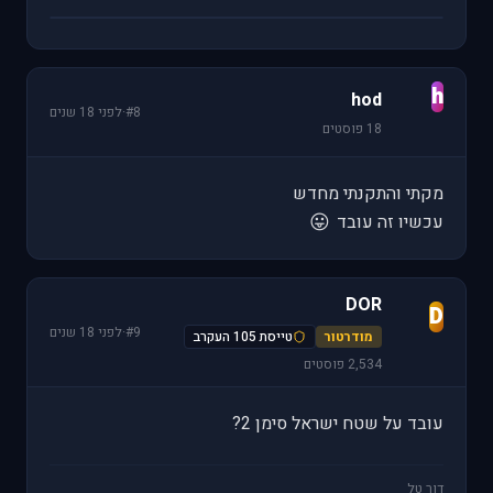
h
hod
#8
·
לפני 18 שנים
18 פוסטים
מקתי והתקנתי מחדש
😛
עכשיו זה עובד
DOR
D
#9
·
לפני 18 שנים
מודרטור
טייסת 105 העקרב
2,534 פוסטים
עובד על שטח ישראל סימן 2?
דור טל