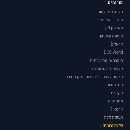
פורומים
פלייט סימולטור
מועדון הטייסים
פאלקון 4.0
תעופה וביטחון
אי אל 2
DCS World
חומרה/חומרה ביתית
משחקים / נוסטלגיה
הצעות לשיפור / הערות ומתן פידבק
קנה ומכור
סקינרים
מתגייסים
ארמא 3
תעופה קלה
כל הפורומים →