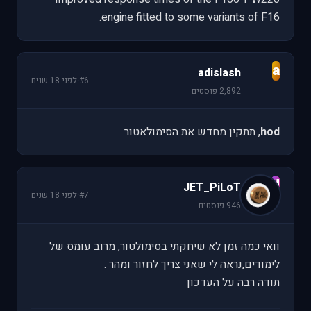
engine fitted to some variants of F16.
a
adislash
#6
·
לפני 18 שנים
2,892 פוסטים
hod
, תתקין מחדש את הסימולאטור
J
JET_PiLoT
#7
·
לפני 18 שנים
946 פוסטים
וואי כמה זמן לא שיחקתי בסימולטור, מרוב עומס של
לימודים,נראה לי שאני צריך לחזור ומהר .
תודה רבה על העדכון