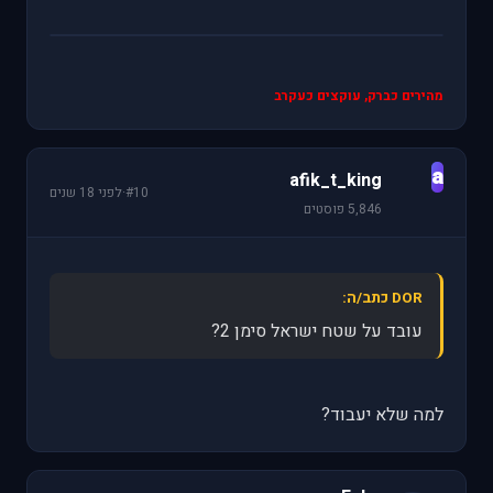
מהירים כברק, עוקצים כעקרב
a
afik_t_king
#10
·
לפני 18 שנים
5,846 פוסטים
DOR כתב/ה:
עובד על שטח ישראל סימן 2?
למה שלא יעבוד?