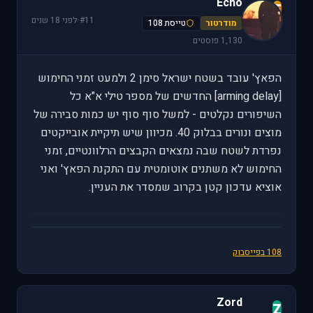
Echo
E
#11
·
לפני 18 שנים
מודרטור
טייסת 108
1,130 פוסטים
הפאץ' עובד בשטח ישראל סימן 2 ולמעט זמני החימוש
[arming delay] החדשים של מספר טילי א"א כל
השיפורים נקלטים - למשל סוף סוף יש כמות סבירה של
מוצים ונורים בבלוק 40. מכיוון שיש תיקיית אובייקטים
נפרדת לשטח שבה נמצאים הקבצים הרלוונטיים, זמני
החימוש לא משתנים אוטומטית עם התקנת הפאץ' ואני
אוציא עדכון קטן בקרוב שמסדר את העניין.
108 בפייסבוק
Zord
Z