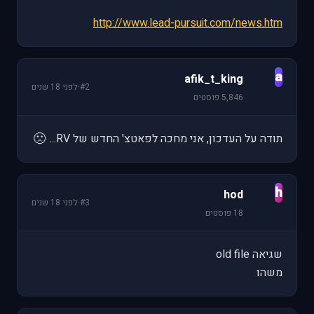
http://www.lead-pursuit.com/news.htm
a
afik_t_king
#2
·
לפני 18 שנים
5,846 פוסטים
🙁
תודה על העדכון, אני מחכה לפאטצ' החדש של RV...
h
hod
#3
·
לפני 18 שנים
18 פוסטים
שגיאה old file
משהו