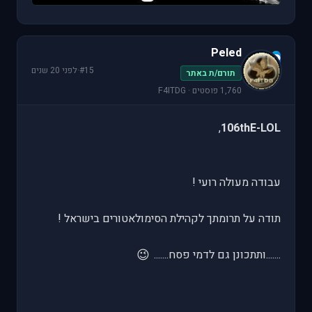
Peled
P
#15
·
לפני 20 שנים
תורם/ת באתר
1,760 פוסטים · F4ITDG
,
106thE-LOL
עבודה מעולה רועי !
תודה על תרומתך לקהילת הסימולאטורים בישראל !
😉
.......ותתכונן גם לדמי פסח.......