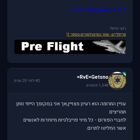
* כל תרומה תתקבל בברכה.
רועי וודאל
פריפלייט - אתר הסימולטורים מספר 1!
R
RvE=Getsno=
#2
·
לפני 20 שנים
1,548 פוסטים
עניין התרומה הוא רעיון מצויין,אך אני במקומך הייתי נותן
תמריצים
לחברי הפורום - כל מיני פריבלגיות מיוחדות לאנשים
אשר החליטו לתרום.