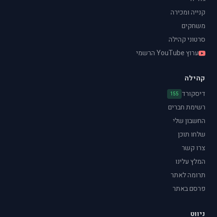
קנייה ומכירה
משחקים
סרטוני קהילה
ערוץ YouTube הרשמי
קהילה
דיסקורד
155
רשימת חברים
החשבון שלי
שלחו תוכן
צרו קשר
המלץ עלינו
תרומה לאתר
פרסם באתר
ניווט