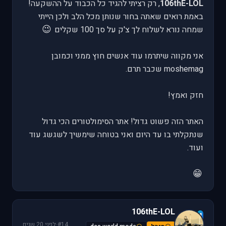
106thE-LOL
, רק רציתי להגיד כל הכבוד על ההשקעה!
באמת רואים שאתה בחור שנותן מכל הלב ולכן הייתי
😉
שמחה נורא לשלוח לך צ'ק על סך 100 שקלים
אני מקווה שיתרמו עוד אנשים חוץ ממני וכמובן
moshemag שכבר תרם.
חזק ואמץ!
האתר הזה פשוט גדול! אתר הסימולטורים הכי גדול
שנתקלתי בו עד היום ואני בטוחה שימשיך לשגשג עוד
ועוד.
😁
106thE-LOL
1
#14
·
לפני 20 שנים