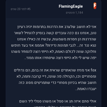
F
FlamingEagle
#5
·
לפני 20 שנים
1,184 פוסטים
אני לא חושב שלערב את הדרגות בתרומות יהיה רעיון
טוב, אנחנו גם ככה עובדים קשה בנסיון להנחיל לשאר
שהדרגות הן חסרות משמעות, עכשיו זה כאילו אנחנו
נצא נגד זה.... לגבי תמונות נדירות? אמממ אני בעד חופש
וחלוקה שווה לכולם האמת, לא הייתי רוצה להסתיר משהו
יפה שיש לי ולא הייתי רוצה שיסתירו אותו ממני...
fox אני מניח שהאתרים שראית את זה בהם, הם גדולים
ומסחריים וכו, הקהילה פה שונה, דיי קרובה וחמה, לא
חושב שהיא בכיוון מסחרי כדי שתמריצים מסוג כזה
יעבדו האמת...
אולי סתם איזה תג או סמל או משהו סמלי ליד השם