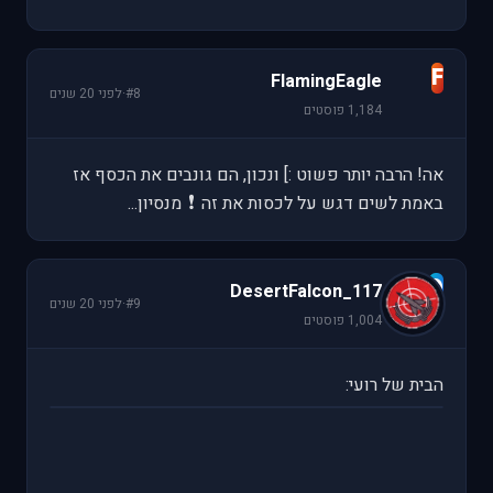
F
FlamingEagle
#8
·
לפני 20 שנים
1,184 פוסטים
אה! הרבה יותר פשוט :] ונכון, הם גונבים את הכסף אז
❗
באמת לשים דגש על לכסות את זה
מנסיון...
D
DesertFalcon_117
#9
·
לפני 20 שנים
1,004 פוסטים
הבית של רועי: