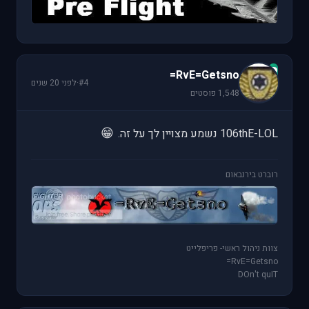
R
RvE=Getsno=
#4
·
לפני 20 שנים
1,548 פוסטים
😁
106thE-LOL נשמע מצויין לך על זה.
רוברט בירנבאום
צוות ניהול ראשי- פריפלייט
RvE=Getsno=
DOn't quIT