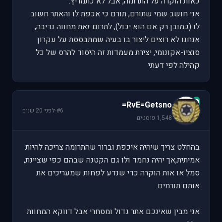
כאות הוקרה על התרומה, אבל לא כתמריץ.
אני חושב שמי שתורם, תורם כי אכפת לו והאתר חשוב
לו (כמובן רק אם הוא יכול), לתרום זאת מחווה נדיבה,
אנחנו לא רוצים ליצור בו בעיה שמתבססת על עקרון
סוציו-אקונומי, יצירת מעמדות זה היסוד להרס של כל
קהילה לפי דעתי
R
RvE=Getsno=
#6
·
לפני 20 שנים
1,548 פוסטים
בהחלט צריך שיהיה איכפת וברור שהתרומה צריכה להיות
אמיתית,אך יהיה נחמד ולו גם הקטנה שבהם כפי שציינת,
סמל או אות הוקרה כדי שנדע לפחות שמעריכים את
אותם תורמים.
אני מבין שאינכם אתר גדול ומסחרי אבל דווקא המחוות