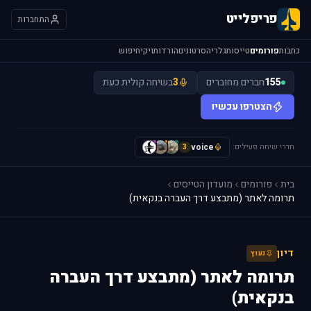
פריפלייט
התחברות
כתבות
פורומים
טייסות
גלריה
סרטונים
הורדות
ויקי
חיפוש
155
חברים מחוברים
3
בשיחה קולית כעת
הצטרפו עכשיו
חדרי שיחה פעילים:
voice
H
I
y
3
בית
פורומים
מועדון הטייסים
תרומה לאתר (מתבצע דרך העברה בנקאית)
דיון
נעוץ
תרומה לאתר (מתבצע דרך העברה
בנקאית)