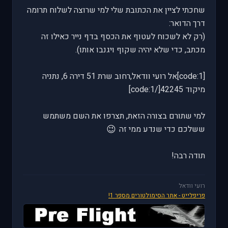
שחכתי לציין את הכתובת שלי למי שרוצה לשלוח תרומה
דרך הדואר:
(רק לא לשכוח לעטוף את הכסף בדף נייר כאילו זה
מכתב, כדי שלא יהיה שקוף ויגנבו אותו).
[code:1]אל רועי וודאל,רחוב שרת 51 דירה 6, נתניה
מיקוד 42245[/code:1]
למי שתורם בצורה הזאת, תצרפו את השם משתמש
😉
ששלכם כדי שנדע ממי זה
תודה רבה!
רועי וודאל
פריפלייט - אתר הסימולטורים מספר 1!