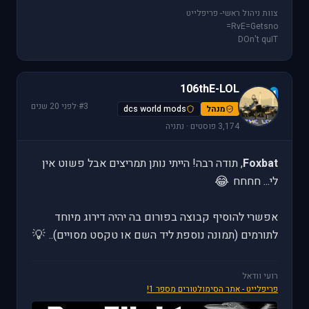
צוות ניהול ראשי- פריפלייט
RvE=Getsno=
DOn't quIT
106thE-LOL
1
#3
·
לפני 20 שנים
מנהל
dcs world mods
3,174 פוסטים · נתניה
Foxbat
, תודה רבה! הייתי נותן תמריצים אבל פשוט אין
😂
לי... חחחח
אפשרי להוסיף קבוצה בפורום בה יהיה דירוג מיוחד
💡
לתורמים (תמונה נוספת ליד השם או טקסט מסויים)..
רועי וודאל
פריפלייט - אתר הסימולטורים מספר 1!