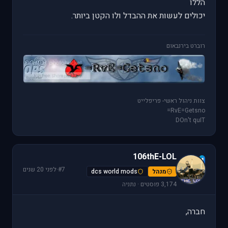
הללו
יכולים לעשות את ההבדל ולו הקטן ביותר.
רוברט בירנבאום
צוות ניהול ראשי- פריפלייט
RvE=Getsno=
DOn't quIT
106thE-LOL
1
#7
·
לפני 20 שנים
מנהל
dcs world mods
3,174 פוסטים · נתניה
חברה,