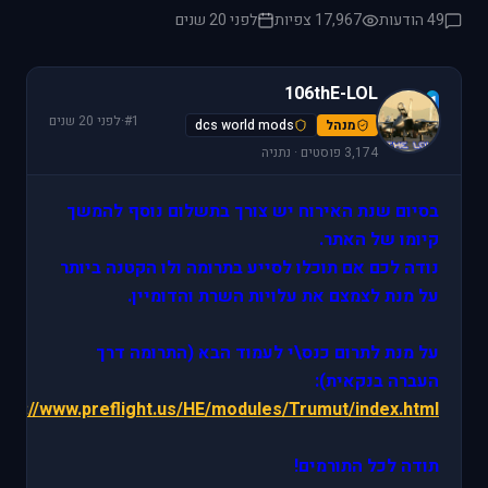
49 הודעות
17,967 צפיות
לפני 20 שנים
106thE-LOL
1
#1
·
לפני 20 שנים
מנהל
dcs world mods
3,174 פוסטים · נתניה
בסיום שנת האירוח יש צורך בתשלום נוסף להמשך
קיומו של האתר.
נודה לכם אם תוכלו לסייע בתרומה ולו הקטנה ביותר
על מנת לצמצם את עלויות השרת והדומיין.
על מנת לתרום כנס\י לעמוד הבא (התרומה דרך
העברה בנקאית):
ttp://www.preflight.us/HE/modules/Trumut/index.html
תודה לכל התורמים!