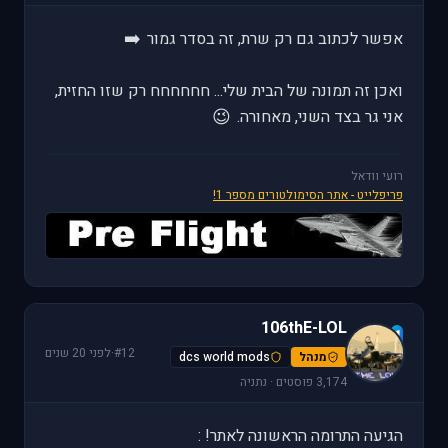
➡️
אפשר לכתוב גם רק שרת, זה בסדר גמור
ואכן זה תמונה של הבית שלי... חחחחחח רק שזו החזית,
😉
אני גר בצד השני, מאחורה.
רועי וודאל
פריפלייט - אתר הסימולטורים מספר 1!
106thE-LOL
1
#12
·
לפני 20 שנים
מנהל
dcs world mods
3,174 פוסטים · נתניה
הגיעה התרומה הראשונה לאתר! :