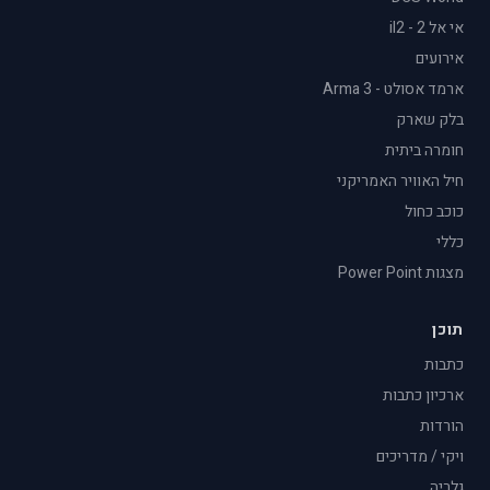
אי אל 2 - il2
אירועים
ארמד אסולט - Arma 3
בלק שארק
חומרה ביתית
חיל האוויר האמריקני
כוכב כחול
כללי
מצגות Power Point
תוכן
כתבות
ארכיון כתבות
הורדות
ויקי / מדריכים
גלריה