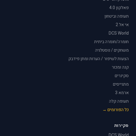
פאלקון 4.0
תעופה וביטחון
אי אל 2
DCS World
חומרה/חומרה ביתית
משחקים / נוסטלגיה
הצעות לשיפור / הערות ומתן פידבק
קנה ומכור
סקינרים
מתגייסים
ארמא 3
תעופה קלה
כל הפורומים →
סקירות
DCS World