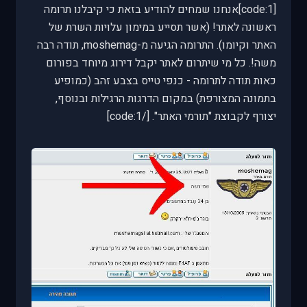
[code:1]אנחנו שמחים להודיע בזאת כי קיבלנו תרומה
ראשונה לאתר! (אשר תסייע במימון עלויות השרת של
האתר וקיומו). התרומה הגיעה מ-moshemag, תודה רבה
משה!. כל מי שיתרום לאתר יקבל דירוג מיוחד בפורום
כאות תודה לתרומה - כנפי טייס בצבע זהב (כמופיע
בתמונה המצורפת) במקום הדרגות הרגילות ובנוסף,
יצורף לקבוצת "תורמי האתר". [/code:1]