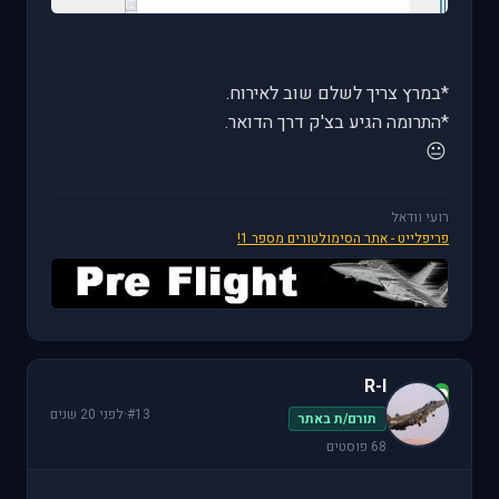
*במרץ צריך לשלם שוב לאירוח.
*התרומה הגיע בצ'ק דרך הדואר.
😐
רועי וודאל
פריפלייט - אתר הסימולטורים מספר 1!
R-I
R
#13
·
לפני 20 שנים
תורם/ת באתר
68 פוסטים