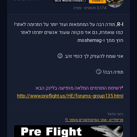
מנהל
dcs world mods
3,174 פוסטים · נתניה
R-I
, תודה רבה על המחמאות ועוד יותר על התרומה לאתר!
כמו שאמרת, גם אני מקווה שעוד אנשים יתרמו לאתר
חוץ ממך ו-moshemag.
😉
אני שמח להעניק לך כנפי זהב
🙄
תודה רבה!
*רשימת התורמים המלאה מופיעה בלינק הבא:
http://www.preflight.us/HE/forums-group135.html
רועי וודאל
פריפלייט - אתר הסימולטורים מספר 1!