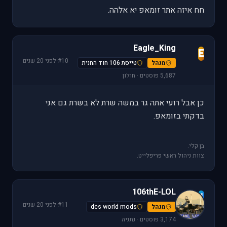
חח איזה אתר זומאפ יא אלהה.
Eagle_King
E
#10
·
לפני 20 שנים
מנהל
טייסת 106 חוד החנית
5,687 פוסטים · חולון
כן אבל רועי אתה גר במשה שרת לא בשרת גם אני
בדקתי בזומאפ.
בן קלי.
צוות ניהול ראשי פריפלייט.
106thE-LOL
1
#11
·
לפני 20 שנים
מנהל
dcs world mods
3,174 פוסטים · נתניה