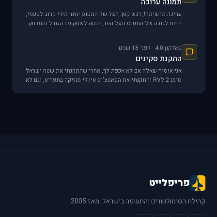
תמונה ערוכה
עריכה מרשימה!, דגש קטן: הצל של המטוס יותר מידי קרוב לטעמי,
ביחס לגובה של המטוס מעל הים, תנסה לשחק עם הגודל והמרחק
מהמטוס עד שזה ירגיש נוח בעין ביחס לאיך שהים
פאלקון 4.0 · לפני 18 שנים
התקנת סקינים
אני אוסיף שאלה אם לא אכפת לך, אחרי שהתקנתי את שטח ישראל
סימן 2 לRV והתקנתי את הפאטצ'ים אין לי מוזיקה בתפריט, וגם לא
סאונדים בטפריט של לחיצת כפתור וכו שמתי
פריפלייט
קהילת הסימולטורים והתעופה בישראל. מאז 2005.