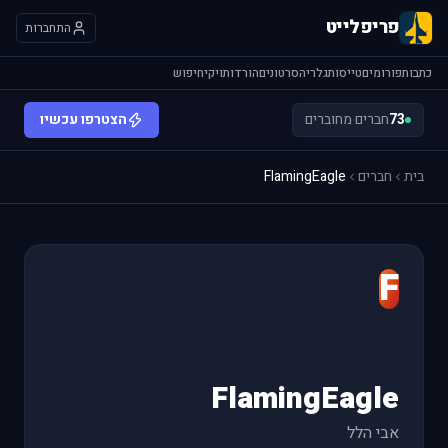
פריפלייט
התחברות
כתבות
פורומים
טייסות
גלריה
סרטונים
הורדות
ויקי
חיפוש
73
חברים מחוברים
הצטרפו עכשיו
בית
חברים
FlamingEagle
F
FlamingEagle
אבי הלל