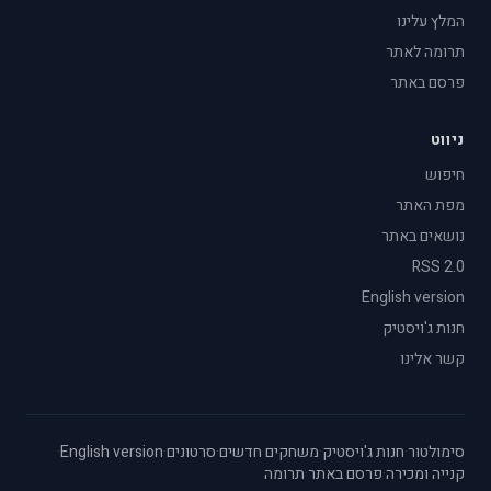
המלץ עלינו
תרומה לאתר
פרסם באתר
ניווט
חיפוש
מפת האתר
נושאים באתר
RSS 2.0
English version
חנות ג'ויסטיק
קשר אלינו
סימולטור
·
חנות ג'ויסטיק
·
משחקים חדשים
·
סרטונים
·
English version
·
קנייה ומכירה
·
פרסם באתר
·
תרומה