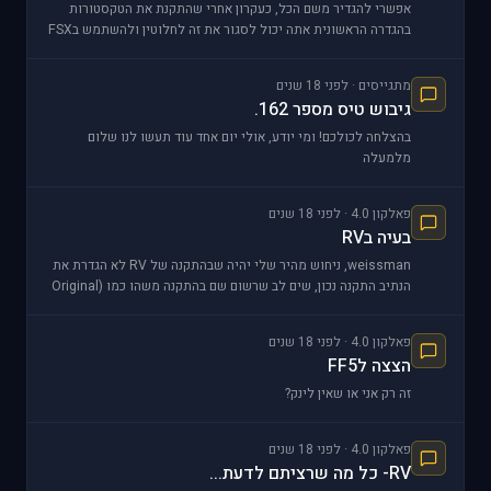
אפשרי להגדיר משם הכל, כעקרון אחרי שהתקנת את הטקסטורות
בהגדרה הראשונית אתה יכול לסגור את זה לחלוטין ולהשתמש בFSX
כרגיל... שזה מה שאני עושה
מתגייסים · לפני 18 שנים
גיבוש טיס מספר 162.
בהצלחה לכולכם! ומי יודע, אולי יום אחד עוד תעשו לנו שלום
מלמעלה
פאלקון 4.0 · לפני 18 שנים
בעיה בRV
weissman, ניחוש מהיר שלי יהיה שבהתקנה של RV לא הגדרת את
הנתיב התקנה נכון, שים לב שרשום שם בהתקנה משהו כמו (Original
Falcon folder)
פאלקון 4.0 · לפני 18 שנים
הצצה לFF5
זה רק אני או שאין לינק?
פאלקון 4.0 · לפני 18 שנים
RV- כל מה שרציתם לדעת...