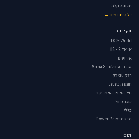
תעופה קלה
כל הפורומים →
סקירות
DCS World
אי אל 2 - il2
אירועים
ארמד אסולט - Arma 3
בלק שארק
חומרה ביתית
חיל האוויר האמריקני
כוכב כחול
כללי
מצגות Power Point
תוכן