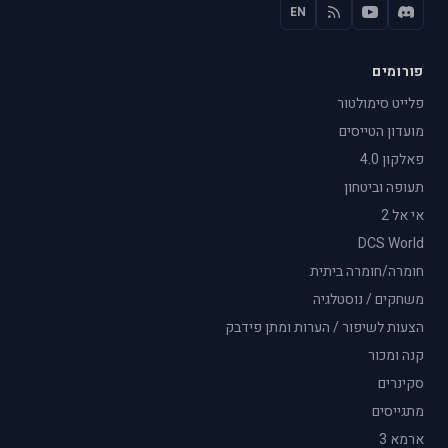
EN
פורומים
פלייט סימולטור
מועדון הטייסים
פאלקון 4.0
תעופה וביטחון
אי אל 2
DCS World
חומרה/חומרה ביתית
משחקים / נוסטלגיה
הצעות לשיפור / הערות ומתן פידבק
קנה ומכור
סקינרים
מתגייסים
ארמא 3