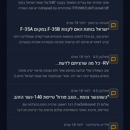
אוקי פתרתי את בעיית הסאונד בקובץ DAT של שטח ישראל בתוך
ITRVMK2\def\israel.tdf שפותחים עם notepad יש את השורה
הזאת [code:1:5b7b009a1e]uisounddir music
תעופה וביטחון · לפני 18 שנים
ישראל בוחנת האם לקנות F-35B במקום F-35A
רעיון טוב, גם נוכל לנחות בנושאת מטוסים אמריקאית שמפליגה יותר
קרוב לאזורים שיתנו לנו נגישות תקיפה מנקודות אחרות במערכה
במידה ותפרוץ מלחמה עם כמה מדינות, יש בזה מ
פאלקון 4.0 · לפני 18 שנים
RV- כל מה שרציתם לדעת...
טוב השאלה שלי נבלעה בפוסט אחר ולא נענתה אז אני יציב אותה
מחדש במקום יותר ראוי לה. אחרי שהתקנתי את שטח ישראל סימן 2
לRV והתקנתי את הפאטצ'ים אין לי מוזיקה בתפר
פאלקון 4.0 · לפני 18 שנים
"כשהנשר צומח , הנגב פורח" טייסת 140-נשר הזהב.
שלום לך Fox5inbound, דבר ראשון, שיהיה המון בהצלחה עם
הטייסת, איכות האתר והשאיפות שלכם מראות על רצינות וזה דבר
יפה. מה שכן הציק
פלייט סימולטור · לפני 18 שנים