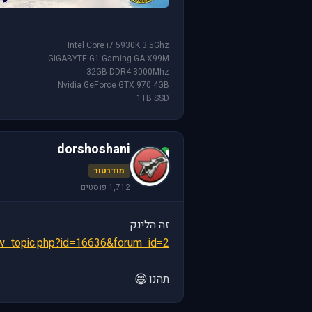
Intel Core i7 5930K 3.5Ghz
GIGABYTE G1 Gaming GA-X99M
32GB DDR4 3000Mhz
Nvidia GeForce GTX 970 4GB
1TB SSD
dorshoshani
d
מודרטור
1,712 פוסטים
זה הלינק
iew_topic.php?id=16636&forum_id=2
😄
תהנו