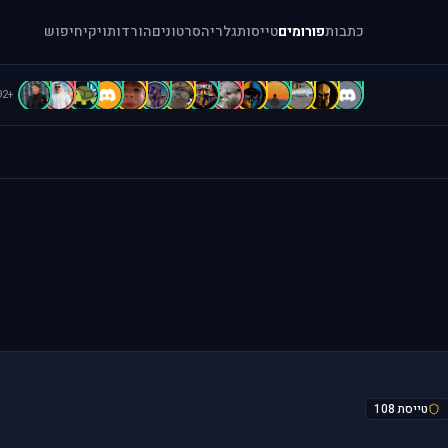
כתבות
פורומים
טייסות
גלריה
סרטונים
הורדות
ויקי
חיפוש
C
c
C
B
B
B
B
b
A
A
A
[
=
.
+92
טייסת 108