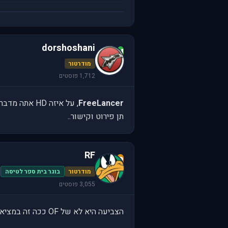
dorshoshani
d
מודרטור
1,712 פוסטים
FreeLancer
, על איזה HD אתה מדבר<?
תן פירוט וקישור..
RF
R
מודרטור
בוגר בית ספר לטיסה
3,055 פוסטים
הצביעה היא לא של OF ככה זה במציאות