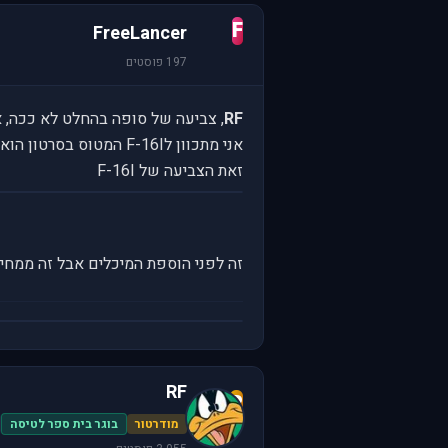
F
FreeLancer
197 פוסטים
RF
, צביעה של סופה בהחלט לא ככה, או
אני מתכוון לF-16I המטוס בסרטון הוא של מדינה אחרת.
זאת הצביעה של F-16I
זה לפני הוספת המיכלים אבל זה ממחי
RF
R
מודרטור
בוגר בית ספר לטיסה