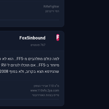
RifleFighter
רמי וייברמן
F
Fox5inbound
767 פוסטים
שהגירסא תצא בקרוב, ולא בסוף 2008, כי לא יהיה לי בכל אופן, זמן לטוס...
מ"ט 110 אבירי הצפון
www.110vfs.2ya.com
טייס בצוות האווירובטי