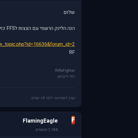
שלום
הנה הלינק הרשמי עם הצצות לFF5 כולל תמונות וסרטים שימתיקו את ההמתנה לפאצ' החדש.
iew_topic.php?id=16636&forum_id=2
RF
RifleFighter
רמי וייברמן
נערך לאחרונה: לפני 18 שנים
F
FlamingEagle
1,184 פוסטים