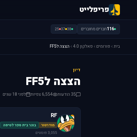
פריפלייט
116
חברים מחוברים
25
37
38
בית
פורומים
פאלקון 4.0
הצצה לFF5
דיון
הצצה לFF5
35 הודעות
6,554 צפיות
לפני 18 שנים
RF
R
מודרטור
בוגר בית ספר לטיסה
3,055 פוסטים