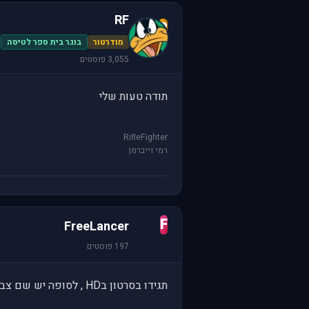
RF
R
מודרטור
בוגר בית ספר לטיסה
3,055 פוסטים
תודה טעות שלי
RifleFighter
רמי וייברמן
F
FreeLancer
197 פוסטים
תגידו בסרטון בHD , לסופה יש שם צביעה של OF לא?