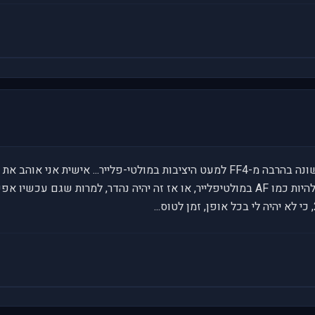
למה כולם מתלהבים מ-FF5... הוא לא שונה בהרבה מ-FF4 למעט היציבות במולטי-פלייר...
מיוחד ב-FF5... אם תוכלו לגרום ל-RV להיות כמו AF במולטיפלייר, או אז זה יהיה נהדר, למ