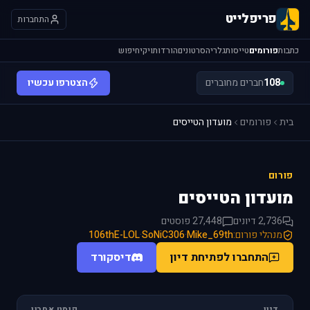
פריפלייט
התחברות
כתבות
פורומים
טייסות
גלריה
סרטונים
הורדות
ויקי
חיפוש
108
חברים מחוברים
הצטרפו עכשיו
בית
פורומים
מועדון הטייסים
פורום
מועדון הטייסים
2,736 דיונים
27,448 פוסטים
מנהלי פורום:
Mike_69th
·
SoNiC306
·
106thE-LOL
התחברו לפתיחת דיון
דיסקורד
דיון
פוסט אחרון