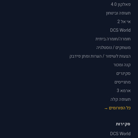
פאלקון 4.0
תעופה וביטחון
אי אל 2
DCS World
חומרה/חומרה ביתית
משחקים / נוסטלגיה
הצעות לשיפור / הערות ומתן פידבק
קנה ומכור
סקינרים
מתגייסים
ארמא 3
תעופה קלה
כל הפורומים →
סקירות
DCS World