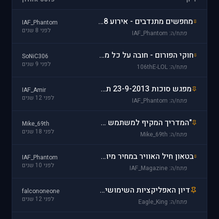
מחפשים מתנדבים - אירוע FLL JR 01.6.2018 ביבנה
IAF_Phantom
לפני 8 שנים
פתח/ה: IAF_Phantom
חוקי הפורום - חובה על כל משתמש לקרוא ולהפנים היטב!
SoNiC306
לפני 9 שנים
פתח/ה: 106thE-LOL
מפגש סוכות 23-9-2013 תאריך חדש
IAF_Amir
לפני 12 שנים
פתח/ה: IAF_Phantom
"המדריך המקיף למשתמש המתחיל"
Mike_69th
לפני 18 שנים
פתח/ה: Mike_69th
בטאון חיל האוויר במחיר מיוחד עבור חברי אתר PREFLIGHT
IAF_Phantom
לפני 10 שנים
פתח/ה: IAF_Magazine
דיון האפליקציות השימושיים
falcononeone
לפני 12 שנים
פתח/ה: Eagle_King