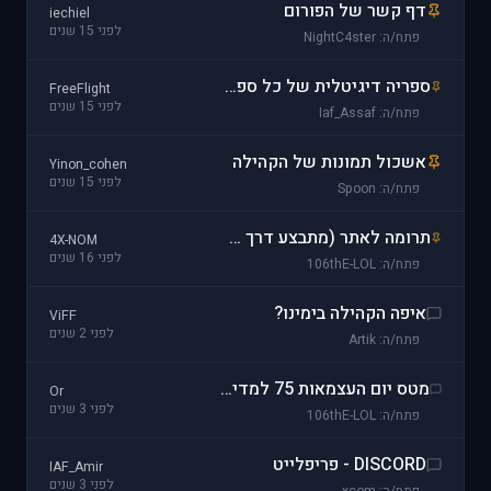
דף קשר של הפורום
iechiel
לפני 15 שנים
פתח/ה: NightC4ster
ספריה דיגיטלית של כל ספרי חיל האוויר
FreeFlight
לפני 15 שנים
פתח/ה: Iaf_Assaf
אשכול תמונות של הקהילה
Yinon_cohen
לפני 15 שנים
פתח/ה: Spoon
תרומה לאתר (מתבצע דרך העברה בנקאית)
4X-NOM
לפני 16 שנים
פתח/ה: 106thE-LOL
איפה הקהילה בימינו?
ViFF
לפני 2 שנים
פתח/ה: Artik
מטס יום העצמאות 75 למדינת ישראל
Or
לפני 3 שנים
פתח/ה: 106thE-LOL
DISCORD - פריפלייט
IAF_Amir
לפני 3 שנים