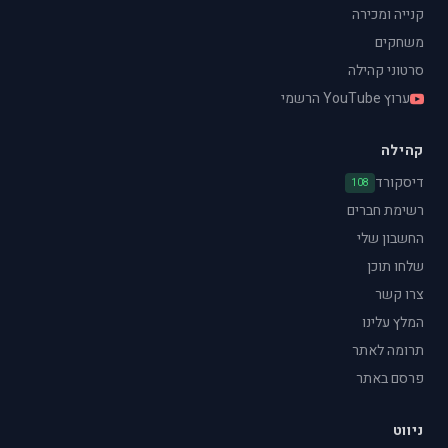
קנייה ומכירה
משחקים
סרטוני קהילה
ערוץ YouTube הרשמי
קהילה
דיסקורד
108
רשימת חברים
החשבון שלי
שלחו תוכן
צרו קשר
המלץ עלינו
תרומה לאתר
פרסם באתר
ניווט