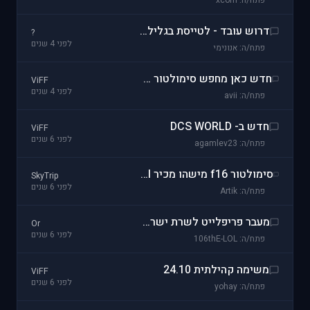
פתח/ה: xcom
דרוש עובד - לטייסת בגלילות!
?
לפני 4 שנים
פתח/ה: אנונימי
חדש כאן מחפש סימולטור טיסה מלחמה
ViFF
לפני 4 שנים
פתח/ה: avii
חדש ב- DCS WORLD
ViFF
לפני 6 שנים
פתח/ה: agamlev23
סימולטור f16 מישהו מכיר http://www.pilots.co.il/
SkyTrip
לפני 6 שנים
פתח/ה: Artik
מעבר פריפלייט לשרת ישראלי
Or
לפני 6 שנים
פתח/ה: 106thE-LOL
משימה קהילתית 24.10
ViFF
לפני 6 שנים
פתח/ה: yohay