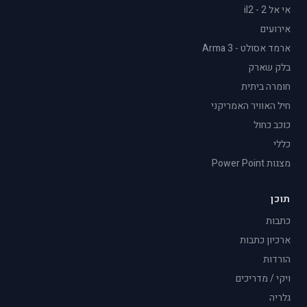
אי אל 2 - il2
אירועים
ארמד אסולט - Arma 3
בלק שארק
חומרה ביתית
חיל האוויר האמריקני
כוכב כחול
כללי
מצגות Power Point
תוכן
כתבות
ארכיון כתבות
הורדות
ויקי / מדריכים
גלריה