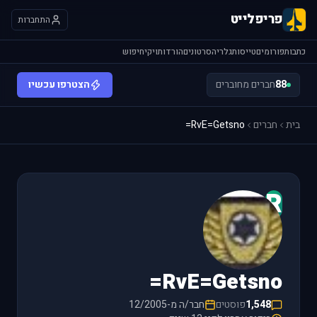
פריפלייט
התחברות
כתבות
פורומים
טייסות
גלריה
סרטונים
הורדות
ויקי
חיפוש
88
חברים מחוברים
הצטרפו עכשיו
בית
חברים
RvE=Getsno=
R
RvE=Getsno=
1,548
פוסטים
חבר/ה מ-12/2005