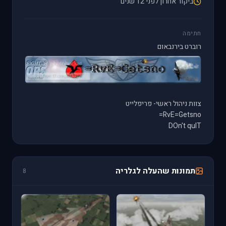
ביקור אחרון לפני 12 שנים
חתימה
רוברט בירנבאום
צוות ניהול ראשי- פריפלייט
RvE=Getsno=
DOn't quIT
תמונות שהעלה לגלריה
8