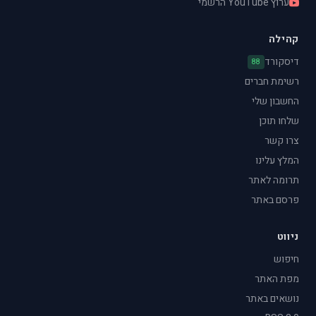
ערוץ YouTube הרשמי
קהילה
דיסקורד
88
רשימת חברים
החשבון שלי
שלחו תוכן
צרו קשר
המלץ עלינו
תרומה לאתר
פרסם באתר
ניווט
חיפוש
מפת האתר
נושאים באתר