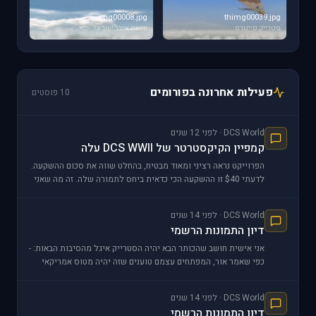
img00008.jpg
thimg00039.jpg
סטרייק פייטרס
ווינגס אובר ישראל
פעילות אחרונה בפורומים
10 פוסטים
DCS World · לפני 12 שנים
קמפיין הקיקסטרטר של DCS WWII עלה
הפרוייקט נראה רציני ומאוד מבטיח, בהחלט שווה את סכום ההשקעה.
לדעתי $40 זו ההשקעה הכי כדאית ביחס לתמורה שלה. זה מה שאני
תרמתי... שיהיה בהצלחה לכולנו...
DCS World · לפני 14 שנים
דיון התמונות הרשמי
אני אישית חושב שהכותר הבא יהיה הסטרייק איגל מהסיבות הבאות: -
כפי שאמר אור, המפתחים עצמם טוענים שזה יהיה מטוס אמריקאי
בעל כנף "קבועה". ידיעה זו בעצם
DCS World · לפני 14 שנים
דיון התמונות הרשמי