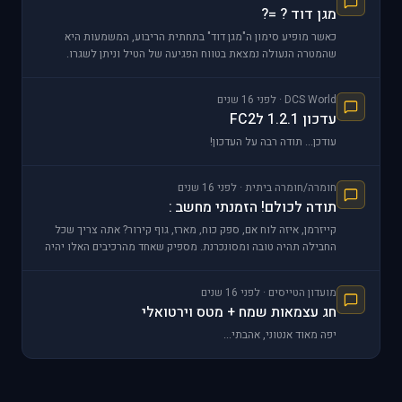
מגן דוד ? =?
כאשר מופיע סימון ה"מגן דוד" בתחתית הריבוע, המשמעות היא
שהמטרה הנעולה נמצאת בטווח הפגיעה של הטיל וניתן לשגרו.
מיכאל, הקדמת אותי בכמה שניות..
DCS World · לפני 16 שנים
עדכון 1.2.1 לFC2
עודכן... תודה רבה על העדכון!
חומרה/חומרה ביתית · לפני 16 שנים
תודה לכולם! הזמנתי מחשב :
קייזרמן, איזה לוח אם, ספק כוח, מארז, גוף קירור? אתה צריך שכל
החבילה תהיה טובה ומסונכרנת. מספיק שאחד מהרכיבים האלו יהיה
חלש וזה יבוא לידי ביטוי ע"ח משהו...
מועדון הטייסים · לפני 16 שנים
חג עצמאות שמח + מטס וירטואלי
יפה מאוד אנטוני, אהבתי...