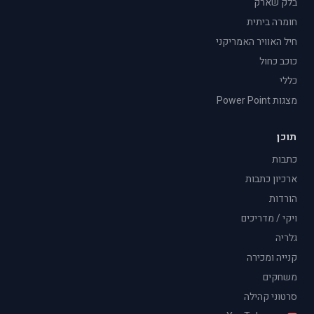
בלק שארק
חומרה ביתית
חיל האוויר האמריקני
כוכב כחול
כללי
מצגות Power Point
תוכן
כתבות
ארכיון כתבות
הורדות
ויקי / מדריכים
גלריה
קנייה ומכירה
משחקים
סרטוני קהילה