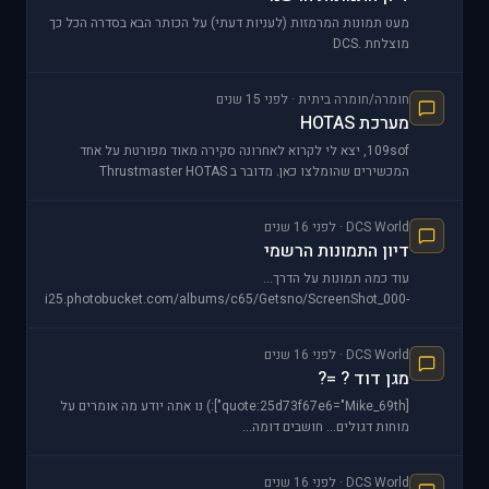
מעט תמונות המרמזות (לעניות דעתי) על הכותר הבא בסדרה הכל כך
מוצלחת DCS.
http://i25.photobucket.com/albums/c65/Getsno/A-
10C%20Worthhog/Screen_1
חומרה/חומרה ביתית · לפני 15 שנים
מערכת HOTAS
109sof, יצא לי לקרוא לאחרונה סקירה מאוד מפורטת על אחד
המכשירים שהומלצו כאן. מדובר ב Thrustmaster HOTAS
WARTHOG. ראה סקירה כאן -
http://www.hotas.gr/content/view
DCS World · לפני 16 שנים
דיון התמונות הרשמי
עוד כמה תמונות על הדרך...
http://i25.photobucket.com/albums/c65/Getsno/ScreenShot_000-
1.jpg http://i25.ph
DCS World · לפני 16 שנים
מגן דוד ? =?
[quote:25d73f67e6="Mike_69th"]:) נו אתה יודע מה אומרים על
מוחות דגולים... חושבים דומה...
DCS World · לפני 16 שנים