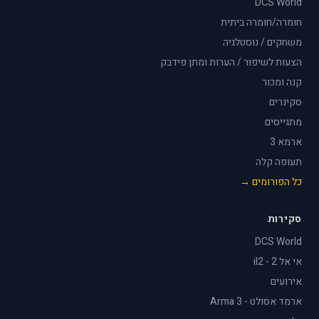
DCS World
חומרה/חומרה ביתית
משחקים / נוסטלגיה
הצעות לשיפור / הערות ומתן פידבק
קנה ומכור
סקינרים
מתגייסים
ארמא 3
תעופה קלה
כל הפורומים →
סקירות
DCS World
אי אל 2 - il2
אירועים
ארמד אסולט - Arma 3