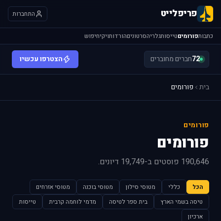
פריפלייט
התחברות
כתבות
פורומים
טייסות
גלריה
סרטונים
הורדות
ויקי
חיפוש
72
חברים מחוברים
הצטרפו עכשיו
בית
פורומים
פורומים
פורומים
190,646 פוסטים ב-19,749 דיונים.
הכל
כללי
מטוסי סילון
מטוסי בוכנה
מטוסי אזרחים
טיסה בשמי הארץ
בית ספר לטיסה
מדמי לוחמה קרבית
טייסות
ארכיון