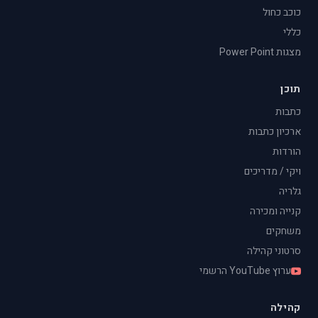
כוכב כחול
כללי
מצגות Power Point
תוכן
כתבות
ארכיון כתבות
הורדות
ויקי / מדריכים
גלריה
קנייה ומכירה
משחקים
סרטוני קהילה
ערוץ YouTube הרשמי
קהילה