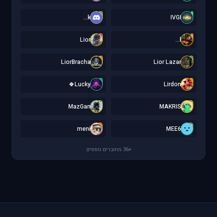
k
I
k...
IVGI
L
l
Lior
l...
L
L
LiorBracha
Lior Lazar
L
L
Lucky🍀
Lirdon
M
M
MazGan
MAKRIS
m
M
meni
MEE6
+36 מחוברים נוספים