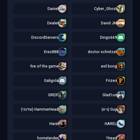
D
C
Daniel
Cyber_Ghost
D
D
Dealer
David JM
D
D
DiscordServers
Dingo669
E
d
Erez888
doctor schnitzel
f
e
fire of the game
evil bong
G
F
Galigola
Frizen
G
G
GREIF
Glad1us
H
G
Guy (גיא)
HammerHead (שלומי)
H
H
Harel
HAREL
h
H
homelander
Head?