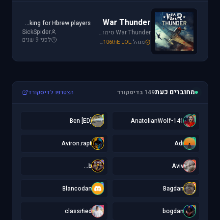
War Thunder
Looking for Hbrew players...
SickSpider
War Thunder סימולטור טיסה קרבי השייך לתקופת מלחמת העולם השנייה, לכותר אפשרות לתפקד בקשת רחבה של רמות ריאליזם החל מאפשרות Arcade ועד לסימולטור של ממש.
לפני 9 שנים
מנהל:
106thE-LOL
,
SoNiC306
,
Mike_69th
מחוברים כעת
149 בדיסקורד
הצטרפו לדיסקורד
[
1
[ED] Ben
141-AnatolianWolf
A
A
Aviron.rapt
Adi
b
A
b...
Aviv
B
B
Blancodan
Bagdan
c
b
classified
bogdan