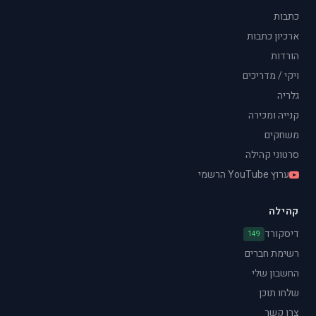
כתבות
ארכיון כתבות
הורדות
ויקי / מדריכים
גלריה
קנייה ומכירה
משחקים
סרטוני קהילה
ערוץ YouTube הרשמי
קהילה
דיסקורד
149
רשימת חברים
החשבון שלי
שלחו תוכן
צרו קשר