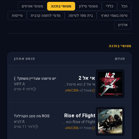
הכל
כללי
מטוסי סילון
מטוסי בוכנה
מטוסי אזרחים
טיסה בשמי הארץ
בית ספר לטיסה
מדמי לוחמה קרבית
טייסות
ארכיון
מטוסי בוכנה
פורום
פוסט אחרון
אי אל 2
יש מישהו שעדיין משחק? :)
ViFF
אי אל 2 הוא סימולטור מלחמת העולם השניה מבית Oleg Maddox. טוס בספיטפייר ומוסטנג ושנה את ההיסטוריה במלחמות מעל שמי אירופה, צפון אפריקה והמזרח הרחוק.
לפני 4 שנים
מנהל:
+2
SoNiC306
,
Or
,
Mike_69th
Rise of Flight
ROS מה מצב הקהילה?
לביא
Rise of Flight הוא סימולטור מלחמת העולם הראשונה הטוב ביותר שיש! טוס בשמים הווירטואליים במטוסים האגדיים, Sopwith Camel, S.E.5a, Albatros D.Va וה-Fokker Dr.1 שטסו בהם אבירי מלחמת העולם. השמיים הווירטואליים צריכים אותך!
לפני 11 שנים
מנהל:
+1
SoNiC306
,
Or
,
Mike_69th