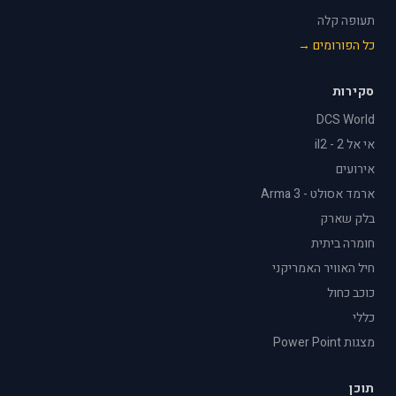
תעופה קלה
כל הפורומים →
סקירות
DCS World
אי אל 2 - il2
אירועים
ארמד אסולט - Arma 3
בלק שארק
חומרה ביתית
חיל האוויר האמריקני
כוכב כחול
כללי
מצגות Power Point
תוכן