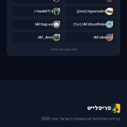
I
H
Hypersw0rd (אופק)
I-Hawk#713
I
I
IAF.GhostRider (יובל)
IAF.ItayLevi
I
I
IAF_Amir
IAF.niko
+64 מחוברים נוספים
פריפלייט
קהילת הסימולטורים והתעופה בישראל. מאז 2005.