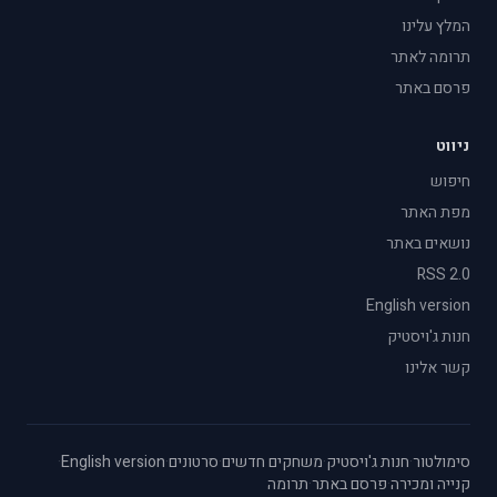
המלץ עלינו
תרומה לאתר
פרסם באתר
ניווט
חיפוש
מפת האתר
נושאים באתר
RSS 2.0
English version
חנות ג'ויסטיק
קשר אלינו
סימולטור
·
חנות ג'ויסטיק
·
משחקים חדשים
·
סרטונים
·
English version
·
קנייה ומכירה
·
פרסם באתר
·
תרומה