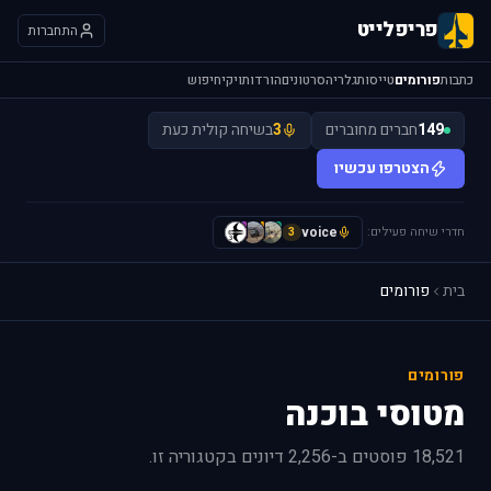
פריפלייט
התחברות
כתבות
פורומים
טייסות
גלריה
סרטונים
הורדות
ויקי
חיפוש
149
חברים מחוברים
3
בשיחה קולית כעת
הצטרפו עכשיו
חדרי שיחה פעילים:
voice
H
I
y
3
בית
פורומים
פורומים
מטוסי בוכנה
18,521 פוסטים ב-2,256 דיונים בקטגוריה זו.