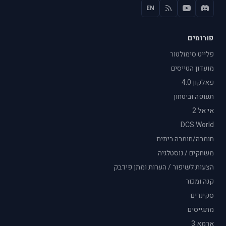
EN
פורומים
פלייט סימולטור
מועדון הטייסים
פאלקון 4.0
תעופה וביטחון
אי אל 2
DCS World
חומרה/חומרה ביתית
משחקים / נוסטלגיה
הצעות לשיפור / הערות ומתן פידבק
קנה ומכור
סקינרים
מתגייסים
ארמא 3