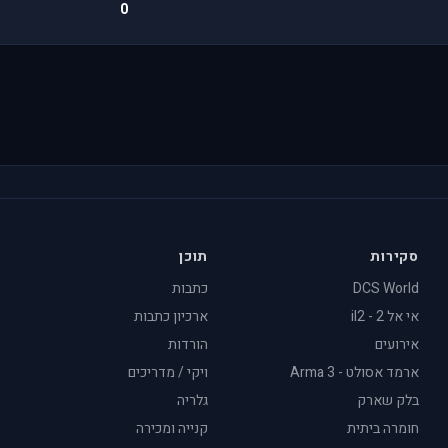
0
סקירות
תוכן
DCS World
כתבות
אי אל 2 - il2
ארכיון כתבות
אירועים
הורדות
ארמד אסולט - Arma 3
ויקי / מדריכים
בלק שארק
גלריה
חומרה ביתית
קנייה ומכירה