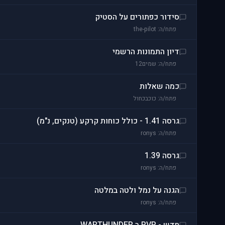
סידור כפתורים על הסטיק
פתח/ה: the-pilot
דיון התמונות הרשמי
פתח/ה: שמים12
כמה שאלות
פתח/ה: כוכבכחול
גרסה 1.41 - כולל כוחות קרקע (טנקים, נ"מ)
פתח/ה: ronys
גרסה 1.39
פתח/ה: ronys
הגנה על נמל ולטה במלטה
פתח/ה: ronys