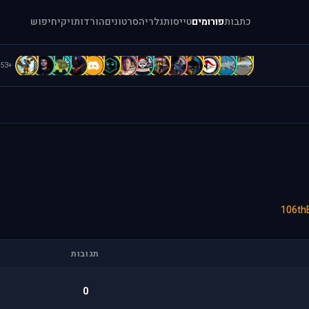
כתבות
פורומים
טייסות
גלריה
סרטונים
הורדות
ויקי
חיפוש
C
C
C
b
B
B
B
b
b
A
A
A
a
[
+53
106th
תגובות
0