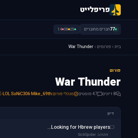
פריפלייט
77
חברים מחוברים
14
38
25
בית
פורומים
War Thunder
פורום
War Thunder
8 דיונים
47 פוסטים
מנהלי פורום:
Mike_69th
·
SoNiC306
·
E-LOL
דיון
Looking for Hbrew players...
פתח/ה: SickSpider