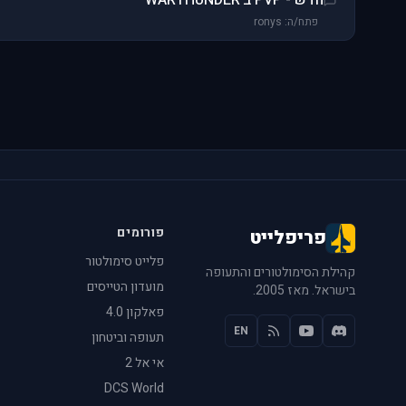
חדש - PVP ב WARTHUNDER
פתח/ה: ronys
פורומים
פריפלייט
פלייט סימולטור
קהילת הסימולטורים והתעופה
מועדון הטייסים
בישראל. מאז 2005.
פאלקון 4.0
EN
תעופה וביטחון
אי אל 2
DCS World