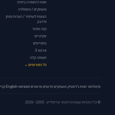
חומרה/חומרה ביתית
משחקים / נוסטלגיה
הצעות לשיפור / הערות ומתן
פידבק
קנה ומכור
סקינרים
מתגייסים
ארמא 3
תעופה קלה
כל הפורומים →
סימולטור
·
חנות ג'ויסטיק
·
משחקים חדשים
·
סרטונים
·
English version
·
קניי
© כל הזכויות שמורות לאתר פריפלייט · 2005–2026