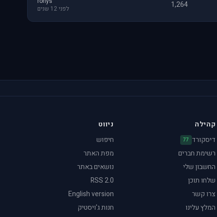
ronys
1,264
לפני 12 שנים
קהילה
ניווט
דיסקורד
חיפוש
77
רשימת חברים
מפת האתר
החשבון שלי
נושאים באתר
שלחו תוכן
RSS 2.0
צרו קשר
English version
המלץ עלינו
חנות ג'ויסטיק