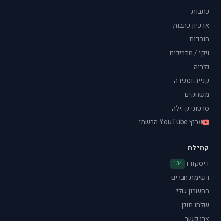
כתבות
ארכיון כתבות
הורדות
ויקי / מדריכים
גלריה
קנייה ומכירה
משחקים
סרטוני קהילה
ערוץ YouTube הרשמי
קהילה
דיסקורד
134
רשימת חברים
החשבון שלי
שלחו תוכן
צרו קשר