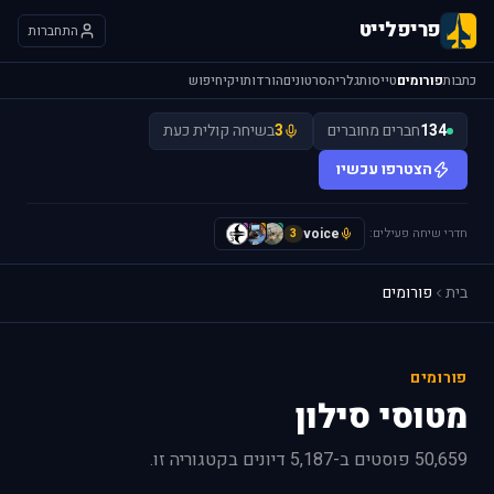
פריפלייט
התחברות
כתבות
פורומים
טייסות
גלריה
סרטונים
הורדות
ויקי
חיפוש
134
חברים מחוברים
3
בשיחה קולית כעת
הצטרפו עכשיו
חדרי שיחה פעילים:
voice
H
L
y
3
בית
פורומים
פורומים
מטוסי סילון
50,659 פוסטים ב-5,187 דיונים בקטגוריה זו.