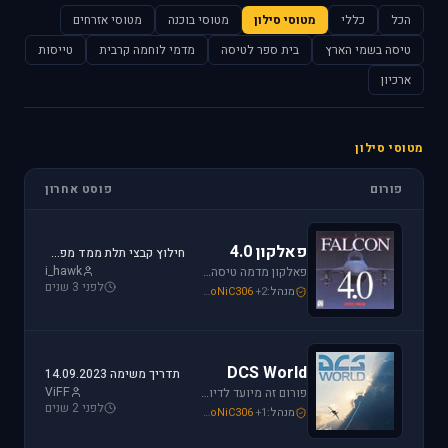
הכל
כללי
מטוסי סילון
מטוסי בוכנה
מטוסי אזרחים
טיסה בשמי הארץ
בית ספר לטיסה
מדמי לוחמה קרבית
טייסות
ארכיון
מטוסי סילון
פורום
פוסט אחרון
פאלקון 4.0
חילוץ קבצי תלת ממד מפאלקון
i_hawk
פאלקון מדמה טיסה בצורה ריאליסטית ומתקדמת במטוס ה-F-16. מתקשים? זקוקים לעזרה? רוצים לשתף תמונה או וידיאו מהטיסה שלכם ב- Falcon זהו הפורום המתאים.
לפני 3 שנים
מנהל:
+2
SoNiC306
,
Mike_69th
,
i_hawk
DCS World
תדריך משימה 14.09.2023
ViFF
פורום זה מיועד לדיון בסדרת הסימולטורים Digital Combat Simulator וכן בסדרת Lock On Modern Air Combat. מחפשים תמיכה? או סתם רוצים לשתף מידע ותמונות זהו המקום הנכון.
לפני 2 שנים
מנהל:
+1
SoNiC306
,
Or
,
Mike_69th