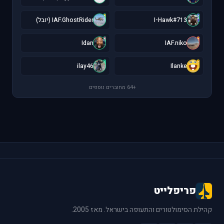
I
I
I-Hawk#713
IAF.GhostRider (יובל)
I
I
Idan
IAF.niko
i
I
ilay46
Ilanke
+64 מחוברים נוספים
פריפלייט
קהילת הסימולטורים והתעופה בישראל. מאז 2005.