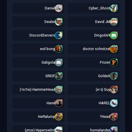
D
C
Daniel
Cyber_Ghost
D
D
Dealer
David JM
D
D
DiscordServers
Dingo669
e
d
evil bong
doctor schnitzel
G
F
Galigola
Frizen
G
G
GREIF
GoldeX
H
G
Guy (גיא)
HammerHead (שלומי)
H
H
Harel
HAREL
H
H
Heffalump
Head?
H
h
homelander
Hypersw0rd (אופק)