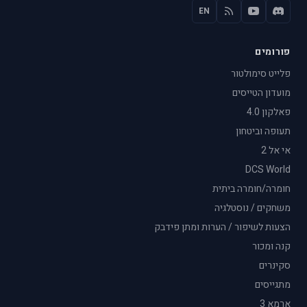
EN
פורומים
פלייט סימולטור
מועדון הטייסים
פאלקון 4.0
תעופה וביטחון
אי אל 2
DCS World
חומרה/חומרה ביתית
משחקים / נוסטלגיה
הצעות לשיפור / הערות ומתן פידבק
קנה ומכור
סקינרים
מתגייסים
ארמא 3