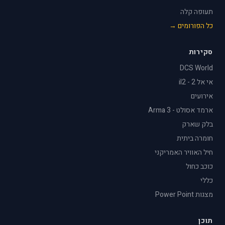
תעופה קלה
כל הפורומים →
סקירות
DCS World
אי אל 2 - il2
אירועים
ארמד אסולט - Arma 3
בלק שארק
חומרה ביתית
חיל האוויר האמריקני
כוכב כחול
כללי
מצגות Power Point
תוכן