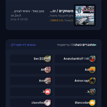
משחקים / נוסטלגיה
כוכב כחול - ניסיתי לעדכן את לגירסה 1.1 וקיבלתי הודעת שגיאה.
uri_ba
ניתן לדון בכל סימולטור טיסה או משחקים שאינם בגדר סימולטורים אשר אין להם פורום נפרד ובסימולטורים נוסטלגיים כגון: אף-15, אף-18, חיל האויר האמריקני, כוכב כחול - "חיל האויר הישראלי" וסטרייק פייטרס.
לפני 4 שנים
מנהל:
106thE-LOL
,
SoNiC306
,
Mike_69th
מחוברים כעת
134 בדיסקורד
הצטרפו לדיסקורד
[
1
[ED] Ben
141-AnatolianWolf
A
A
AK
Adi
A
A
Aviv
Aviron.rapt
b
b
b...
b...
c
B
classified
Blancodan