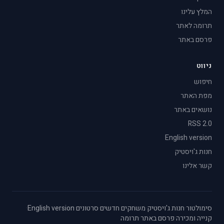
המלץ עלינו
תרומה לאתר
פרסם באתר
ניווט
חיפוש
מפת האתר
נושאים באתר
RSS 2.0
English version
חנות ג'ויסטיק
קשר אלינו
סימולטור
·
חנות ג'ויסטיק
·
משחקים חדשים
·
סרטונים
·
English version
·
קנייה ומכירה
·
פרסם באתר
·
תרומה