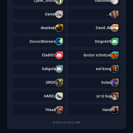
Cyber_Ghost
classified
D
d
Daniel
d...
d
D
deankaki
David JM
D
D
DiscordServers
Dingo669
E
d
Elad001
doctor schnitzel
G
e
Galigola
evil bong
G
G
GREIF
Golan
H
G
Guy (גיא)
HAREL
H
H
Head?
Harel
+64 מחוברים נוספים