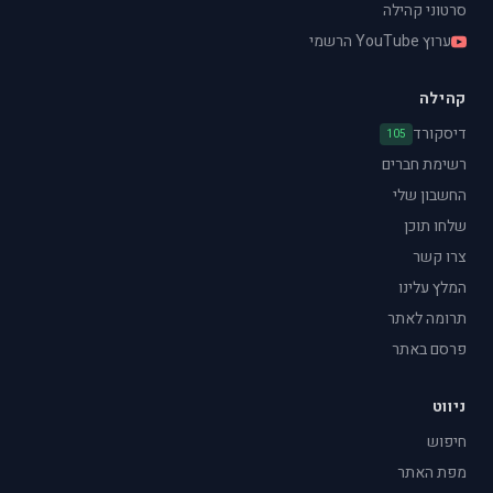
סרטוני קהילה
ערוץ YouTube הרשמי
קהילה
דיסקורד
105
רשימת חברים
החשבון שלי
שלחו תוכן
צרו קשר
המלץ עלינו
תרומה לאתר
פרסם באתר
ניווט
חיפוש
מפת האתר