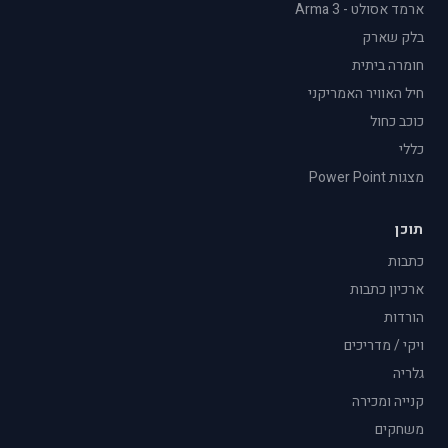
ארמד אסולט - Arma 3
בלק שארק
חומרה ביתית
חיל האוויר האמריקני
כוכב כחול
כללי
מצגות Power Point
תוכן
כתבות
ארכיון כתבות
הורדות
ויקי / מדריכים
גלריה
קנייה ומכירה
משחקים