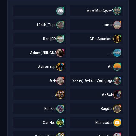
.
"
.
"Mac"MacGyver
1
.
104th_Tiger
.omer
[
=
[ED] Ben
=GR= Spanker
A
a
Adam(:/BINGUS
a...
A
A
Aviron.rapt
Adi
A
A
Aviron.Vertigogo (אריאל)
Aviv
b
A
b...
AzRaN !
B
B
Bankler
Bagdan
C
B
Carl-bot
Blancodan
C
c