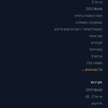
אי אל 2
DCS World
חומרה/חומרה ביתית
משחקים / נוסטלגיה
הצעות לשיפור / הערות ומתן פידבק
קנה ומכור
סקינרים
מתגייסים
ארמא 3
תעופה קלה
כל הפורומים →
סקירות
DCS World
אי אל 2 - il2
אירועים