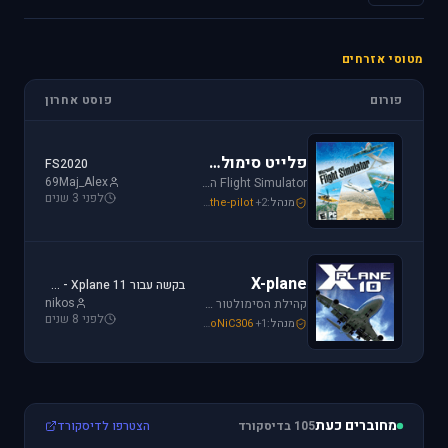
מטוסי אזרחים
פורום
פוסט אחרון
פלייט סימולטור
FS2020
69Maj_Alex
Flight Simulator הוא סימולטור טיסה הפופולארי והריאליסטי ביותר בתחום התעופה האזרחית. שתף וקבל תמיכה עבור שדות תעופה, סינרים, צביעות ומטוסים עבור FSX ו-FS2004.
לפני 3 שנים
מנהל:
+2
the-pilot
,
SoNiC306
,
Mike_69th
X-plane
בקשה עבור Xplane 11 - צביעה של חברת ישראייר למטוס FF A320
nikos
קהילת הסימולטור X-plane, סימולטור העתיד של התעופה האזרחית. בפורום תוכלו לקבל מידע ותמיכה. אז קדימה, תפסו את הג'ויסטיק והצטרפו לחוויה.
לפני 8 שנים
מנהל:
+1
SoNiC306
,
RADIAL
,
Mike_69th
מחוברים כעת
105 בדיסקורד
הצטרפו לדיסקורד