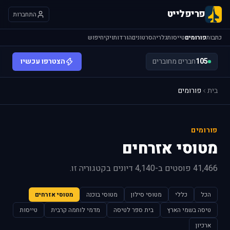
פריפלייט
התחברות
כתבות
פורומים
טייסות
גלריה
סרטונים
הורדות
ויקי
חיפוש
105
חברים מחוברים
הצטרפו עכשיו
בית
פורומים
פורומים
מטוסי אזרחים
41,466 פוסטים ב-4,140 דיונים בקטגוריה זו.
הכל
כללי
מטוסי סילון
מטוסי בוכנה
מטוסי אזרחים
טיסה בשמי הארץ
בית ספר לטיסה
מדמי לוחמה קרבית
טייסות
ארכיון