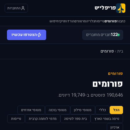
פריפלייט
התחברות
כתבות
פורומים
טייסות
גלריה
סרטונים
הורדות
ויקי
חיפוש
122
חברים מחוברים
הצטרפו עכשיו
בית
פורומים
פורומים
פורומים
190,646 פוסטים ב-19,749 דיונים.
הכל
כללי
מטוסי סילון
מטוסי בוכנה
מטוסי אזרחים
טיסה בשמי הארץ
בית ספר לטיסה
מדמי לוחמה קרבית
טייסות
ארכיון