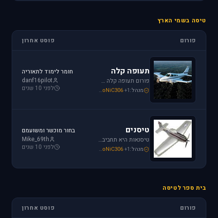
טיסה בשמי הארץ
פורום
פוסט אחרון
תעופה קלה
חומר לימוד לתאוריה
danf16pilot
פורום תעופה קלה מתמחה בכל האפשרויות הקיימות: טייס ליום אחד, טיסה בשמי ישראל, חברות תעופה, בתי ספר לטיסה, רשיון טייס ואפילו טיסות רומנטיות.
לפני 10 שנים
מנהל:
+1
SoNiC306
,
Mike_69th
,
loven
טיסנים
בחור מוכשר ומשועמם
Mike_69th
טיסנאות היא תחביב יקר, בואו לקבל תמיכה ומידע על טיסנים יד שניה, חנות טיסנים, טיסנים למתחילים וכמובן לשתף את החברים בחוויות. הצטרפו לפורום טיסנים!
לפני 10 שנים
מנהל:
+1
SoNiC306
,
Mike_69th
,
Iaf_Assaf
בית ספר לטיסה
פורום
פוסט אחרון