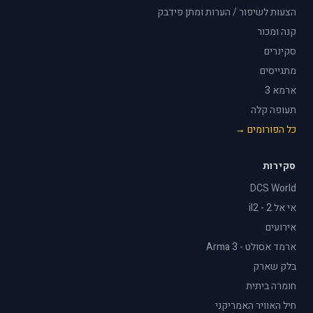
הצעות לשיפור / הערות ומתן פידבק
קנה ומכור
סקינרים
מתגייסים
ארמא 3
תעופה קלה
כל הפורומים →
סקירות
DCS World
אי אל 2 - il2
אירועים
ארמד אסולט - Arma 3
בלק שארק
חומרה ביתית
חיל האוויר האמריקני