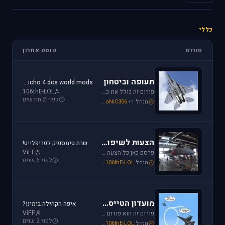
כללי
פורום
פוסט אחרון
תעופה וביטחון
jericho 4 dcs world mods
106thE-LOL
פורום זה כולל את כל נושאי התעופה האזרחית, הצבאית והבטחון בארץ ובעולם. ניתן לדון בכל נושא אקטואלי או היסטורי בתחומים אלו.
לפני 2 חודשים
מנהל:
+1
SoNiC306
,
Or
,
Mike_69th
הצעות לשיפור / הערות ומתן פידבק
שרת טימספיק לפריפלייט!
ViFF
פרסם כאן כל הצעה לשיפור שברצונך לראות מתגשמת או הערות לגבי דברים שברצונך לראות נעלמים או מציקים לך.
לפני 6 שנים
מנהל:
106thE-LOL
,
SoNiC306
,
Mike_69th
מועדון הטייסים
איפה הקהילה בימינו?
ViFF
פורום זה הוא פורום (OT (Off Topic פרסם כאן כל הודעה שמתחשקת לך וראויה לדיון.
לפני 2 שנים
מנהל:
106thE-LOL
,
SoNiC306
,
Mike_69th