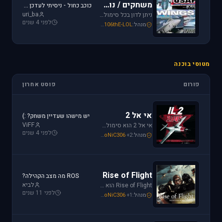
משחקים / נוסטלגיה
כוכב כחול - ניסיתי לעדכן את לגירסה 1.1 וקיבלתי הודעת שגיאה.
uri_ba
ניתן לדון בכל סימולטור טיסה או משחקים שאינם בגדר סימולטורים אשר אין להם פורום נפרד ובסימולטורים נוסטלגיים כגון: אף-15, אף-18, חיל האויר האמריקני, כוכב כחול - "חיל האויר הישראלי" וסטרייק פייטרס.
לפני 4 שנים
מנהל:
106thE-LOL
,
SoNiC306
,
Mike_69th
מטוסי בוכנה
פורום
פוסט אחרון
אי אל 2
יש מישהו שעדיין משחק? :)
ViFF
אי אל 2 הוא סימולטור מלחמת העולם השניה מבית Oleg Maddox. טוס בספיטפייר ומוסטנג ושנה את ההיסטוריה במלחמות מעל שמי אירופה, צפון אפריקה והמזרח הרחוק.
לפני 4 שנים
מנהל:
+2
SoNiC306
,
Or
,
Mike_69th
Rise of Flight
ROS מה מצב הקהילה?
לביא
Rise of Flight הוא סימולטור מלחמת העולם הראשונה הטוב ביותר שיש! טוס בשמים הווירטואליים במטוסים האגדיים, Sopwith Camel, S.E.5a, Albatros D.Va וה-Fokker Dr.1 שטסו בהם אבירי מלחמת העולם. השמיים הווירטואליים צריכים אותך!
לפני 11 שנים
מנהל:
+1
SoNiC306
,
Or
,
Mike_69th