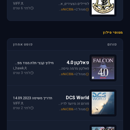
ViFF
לחיילים הצעירים, אלו שעומדים ללבוש מדי זית ואלה שעדין קמים בבוקר לבית ספר, את כל הפרטים אודות הגיוס תמצאו כאן.
לפני 6 שנים
מנהל:
+2
SoNiC306
,
Mike_69th
,
loven
מטוסי סילון
פורום
פוסט אחרון
פאלקון 4.0
חילוץ קבצי תלת ממד מפאלקון
i_hawk
פאלקון מדמה טיסה בצורה ריאליסטית ומתקדמת במטוס ה-F-16. מתקשים? זקוקים לעזרה? רוצים לשתף תמונה או וידיאו מהטיסה שלכם ב- Falcon זהו הפורום המתאים.
לפני 3 שנים
מנהל:
+2
SoNiC306
,
Mike_69th
,
i_hawk
DCS World
תדריך משימה 14.09.2023
ViFF
פורום זה מיועד לדיון בסדרת הסימולטורים Digital Combat Simulator וכן בסדרת Lock On Modern Air Combat. מחפשים תמיכה? או סתם רוצים לשתף מידע ותמונות זהו המקום הנכון.
לפני 2 שנים
מנהל:
+1
SoNiC306
,
Or
,
Mike_69th