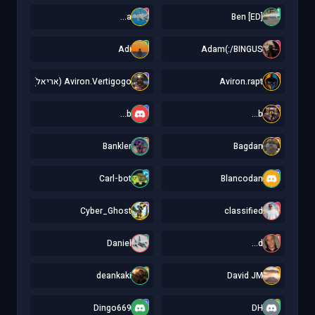
a
[
a...
[ED] Ben
A
A
Adi
Adam(:/BINGUS
A
A
Aviron.rapt
Aviron.Vertigogo (אריאל)
b
b
b...
b...
B
B
Bankler
Bagdan
C
B
Carl-bot
Blancodan
C
c
Cyber_Ghost
classified
D
d
Daniel
d...
d
D
deankaki
David JM
D
D
Dingo669
DH