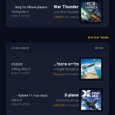
War Thunder
Looking for Hbrew players...
SickSpider
War Thunder סימולטור טיסה קרבי השייך לתקופת מלחמת העולם השנייה, לכותר אפשרות לתפקד בקשת רחבה של רמות ריאליזם החל מאפשרות Arcade ועד לסימולטור של ממש.
לפני 9 שנים
מנהל:
106thE-LOL
,
SoNiC306
,
Mike_69th
מטוסי אזרחים
פורום
פוסט אחרון
פלייט סימולטור
FS2020
69Maj_Alex
Flight Simulator הוא סימולטור טיסה הפופולארי והריאליסטי ביותר בתחום התעופה האזרחית. שתף וקבל תמיכה עבור שדות תעופה, סינרים, צביעות ומטוסים עבור FSX ו-FS2004.
לפני 3 שנים
מנהל:
+2
the-pilot
,
SoNiC306
,
Mike_69th
X-plane
בקשה עבור Xplane 11 - צביעה של חברת ישראייר למטוס FF A320
nikos
קהילת הסימולטור X-plane, סימולטור העתיד של התעופה האזרחית. בפורום תוכלו לקבל מידע ותמיכה. אז קדימה, תפסו את הג'ויסטיק והצטרפו לחוויה.
לפני 8 שנים
מנהל:
+1
SoNiC306
,
RADIAL
,
Mike_69th