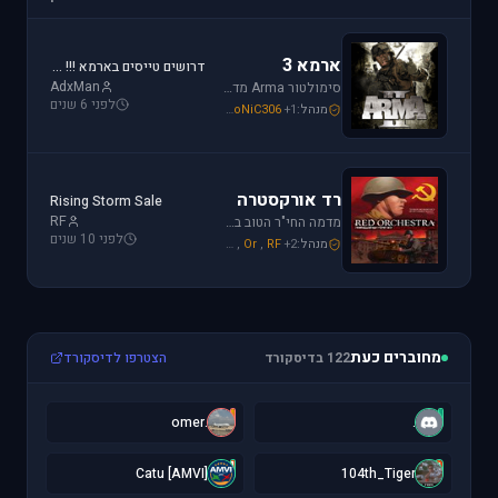
ארמא 3
דרושים טייסים בארמא !!! Sayeret Matkal Clan
AdxMan
סימולטור Arma מדמה את לוחמת שדה הקרב ברמה ריאליסטית גבוהה. בנוסף, ארמא משלב בין לוחמה אווירית ללוחמת שדה קרקעית.
לפני 6 שנים
מנהל:
+1
SoNiC306
,
Mike_69th
,
galzohar
רד אורקסטרה
Rising Storm Sale
RF
מדמה החי"ר הטוב ביותר שיצא למלחמת העולם השנייה. המשחק היחידי שמחזיר אותך לחזית המזרחית. כולל לוחמת חי"ר ושריון.
לפני 10 שנים
מנהל:
+2
RF
,
Or
,
Mike_69th
מחוברים כעת
122 בדיסקורד
הצטרפו לדיסקורד
.
.
.omer
.
[
1
[AMVI] Catu
104th_Tiger