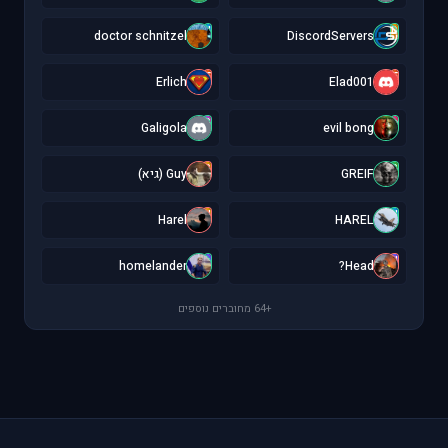
d
D
doctor schnitzel
DiscordServers
E
E
Erlich
Elad001
G
e
Galigola
evil bong
G
G
GREIF
Guy (גיא)
H
H
Harel
HAREL
h
H
homelander
Head?
+64 מחוברים נוספים