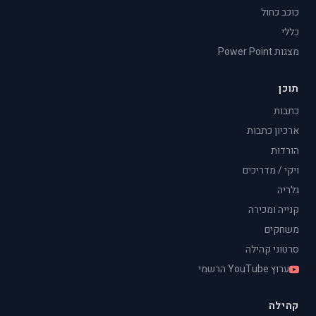
כוכב כחול
כללי
מצגות Power Point
תוכן
כתבות
ארכיון כתבות
הורדות
ויקי / מדריכים
גלריה
קנייה ומכירה
משחקים
סרטוני קהילה
ערוץ YouTube הרשמי
קהילה