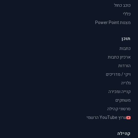
כוכב כחול
כללי
מצגות Power Point
תוכן
כתבות
ארכיון כתבות
הורדות
ויקי / מדריכים
גלריה
קנייה ומכירה
משחקים
סרטוני קהילה
ערוץ YouTube הרשמי
קהילה