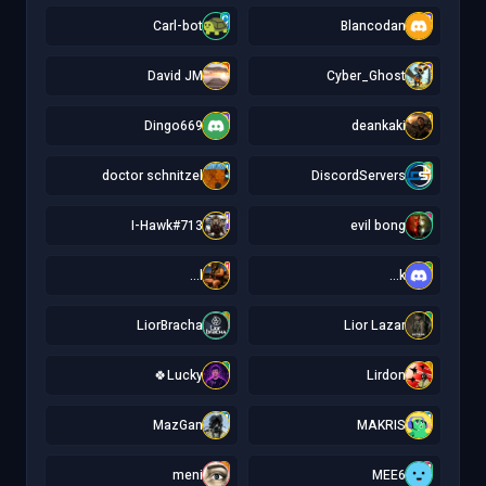
C
B
Carl-bot
Blancodan
D
C
David JM
Cyber_Ghost
D
d
Dingo669
deankaki
d
D
doctor schnitzel
DiscordServers
I
e
I-Hawk#713
evil bong
l
k
l...
k...
L
L
LiorBracha
Lior Lazar
L
L
Lucky🍀
Lirdon
M
M
MazGan
MAKRIS
m
M
meni
MEE6