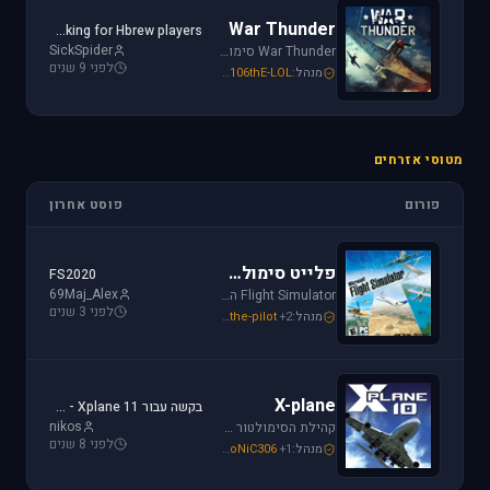
War Thunder
Looking for Hbrew players...
SickSpider
War Thunder סימולטור טיסה קרבי השייך לתקופת מלחמת העולם השנייה, לכותר אפשרות לתפקד בקשת רחבה של רמות ריאליזם החל מאפשרות Arcade ועד לסימולטור של ממש.
לפני 9 שנים
מנהל:
106thE-LOL
,
SoNiC306
,
Mike_69th
מטוסי אזרחים
פורום
פוסט אחרון
פלייט סימולטור
FS2020
69Maj_Alex
Flight Simulator הוא סימולטור טיסה הפופולארי והריאליסטי ביותר בתחום התעופה האזרחית. שתף וקבל תמיכה עבור שדות תעופה, סינרים, צביעות ומטוסים עבור FSX ו-FS2004.
לפני 3 שנים
מנהל:
+2
the-pilot
,
SoNiC306
,
Mike_69th
X-plane
בקשה עבור Xplane 11 - צביעה של חברת ישראייר למטוס FF A320
nikos
קהילת הסימולטור X-plane, סימולטור העתיד של התעופה האזרחית. בפורום תוכלו לקבל מידע ותמיכה. אז קדימה, תפסו את הג'ויסטיק והצטרפו לחוויה.
לפני 8 שנים
מנהל:
+1
SoNiC306
,
RADIAL
,
Mike_69th