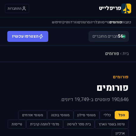
פריפלייט
התחברות
כתבות
פורומים
טייסות
גלריה
סרטונים
הורדות
ויקי
חיפוש
56
חברים מחוברים
הצטרפו עכשיו
בית
פורומים
פורומים
פורומים
190,646 פוסטים ב-19,749 דיונים.
הכל
כללי
מטוסי סילון
מטוסי בוכנה
מטוסי אזרחים
טיסה בשמי הארץ
בית ספר לטיסה
מדמי לוחמה קרבית
טייסות
ארכיון