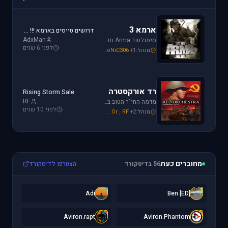
ארמא 3
דרושים טייסים בארמא !!! Sayeret Matkal Clan
AdxMan
סימולטור Arma מדמה את לוחמת שדה הקרב ברמה ריאליסטית גבוהה. בנוסף, ארמא משלב בין לוחמה אווירית ללוחמת שדה קרקעית.
לפני 6 שנים
מנהל:
+1
SoNiC306
,
Mike_69th
,
galzohar
רד אורקסטרה
Rising Storm Sale
RF
מדמה החי"ר הטוב ביותר שיצא למלחמת העולם השנייה. המשחק היחידי שמחזיר אותך לחזית המזרחית. כולל לוחמת חי"ר ושריון.
לפני 10 שנים
מנהל:
+2
RF
,
Or
,
Mike_69th
מחוברים כעת
56 בדיסקורד
הצטרפו לדיסקורד
A
[
Adi
[ED] Ben
A
A
Aviron.rapt
Aviron.Phantom