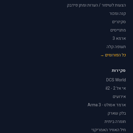
הצעות לשיפור / הערות ומתן פידבק
קנה ומכור
סקינרים
מתגייסים
ארמא 3
תעופה קלה
כל הפורומים →
סקירות
DCS World
אי אל 2 - il2
אירועים
ארמד אסולט - Arma 3
בלק שארק
חומרה ביתית
חיל האוויר האמריקני