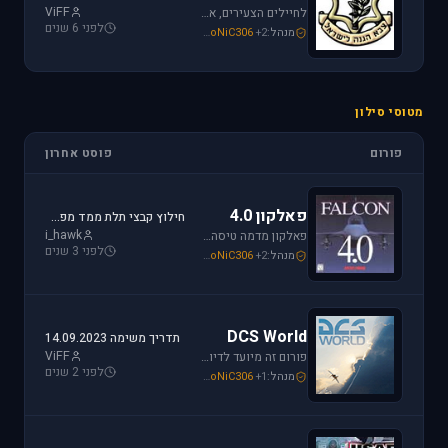
ViFF
לחיילים הצעירים, אלו שעומדים ללבוש מדי זית ואלה שעדין קמים בבוקר לבית ספר, את כל הפרטים אודות הגיוס תמצאו כאן.
לפני 6 שנים
מנהל:
+2
SoNiC306
,
Mike_69th
,
loven
מטוסי סילון
פורום
פוסט אחרון
פאלקון 4.0
חילוץ קבצי תלת ממד מפאלקון
i_hawk
פאלקון מדמה טיסה בצורה ריאליסטית ומתקדמת במטוס ה-F-16. מתקשים? זקוקים לעזרה? רוצים לשתף תמונה או וידיאו מהטיסה שלכם ב- Falcon זהו הפורום המתאים.
לפני 3 שנים
מנהל:
+2
SoNiC306
,
Mike_69th
,
i_hawk
DCS World
תדריך משימה 14.09.2023
ViFF
פורום זה מיועד לדיון בסדרת הסימולטורים Digital Combat Simulator וכן בסדרת Lock On Modern Air Combat. מחפשים תמיכה? או סתם רוצים לשתף מידע ותמונות זהו המקום הנכון.
לפני 2 שנים
מנהל:
+1
SoNiC306
,
Or
,
Mike_69th