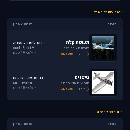
טיסה בשמי הארץ
פורום
פוסט אחרון
תעופה קלה
חומר לימוד לתאוריה
danf16pilot
פורום תעופה קלה מתמחה בכל האפשרויות הקיימות: טייס ליום אחד, טיסה בשמי ישראל, חברות תעופה, בתי ספר לטיסה, רשיון טייס ואפילו טיסות רומנטיות.
לפני 10 שנים
מנהל:
+1
SoNiC306
,
Mike_69th
,
loven
טיסנים
בחור מוכשר ומשועמם
Mike_69th
טיסנאות היא תחביב יקר, בואו לקבל תמיכה ומידע על טיסנים יד שניה, חנות טיסנים, טיסנים למתחילים וכמובן לשתף את החברים בחוויות. הצטרפו לפורום טיסנים!
לפני 10 שנים
מנהל:
+1
SoNiC306
,
Mike_69th
,
Iaf_Assaf
בית ספר לטיסה
פורום
פוסט אחרון