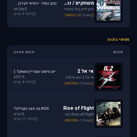
משחקים / נוסטלגיה
כוכב כחול - ניסיתי לעדכן את לגירסה 1.1 וקיבלתי הודעת שגיאה.
uri_ba
ניתן לדון בכל סימולטור טיסה או משחקים שאינם בגדר סימולטורים אשר אין להם פורום נפרד ובסימולטורים נוסטלגיים כגון: אף-15, אף-18, חיל האויר האמריקני, כוכב כחול - "חיל האויר הישראלי" וסטרייק פייטרס.
לפני 4 שנים
מנהל:
106thE-LOL
,
SoNiC306
,
Mike_69th
מטוסי בוכנה
פורום
פוסט אחרון
אי אל 2
יש מישהו שעדיין משחק? :)
ViFF
אי אל 2 הוא סימולטור מלחמת העולם השניה מבית Oleg Maddox. טוס בספיטפייר ומוסטנג ושנה את ההיסטוריה במלחמות מעל שמי אירופה, צפון אפריקה והמזרח הרחוק.
לפני 4 שנים
מנהל:
+2
SoNiC306
,
Or
,
Mike_69th
Rise of Flight
ROS מה מצב הקהילה?
לביא
Rise of Flight הוא סימולטור מלחמת העולם הראשונה הטוב ביותר שיש! טוס בשמים הווירטואליים במטוסים האגדיים, Sopwith Camel, S.E.5a, Albatros D.Va וה-Fokker Dr.1 שטסו בהם אבירי מלחמת העולם. השמיים הווירטואליים צריכים אותך!
לפני 11 שנים
מנהל:
+1
SoNiC306
,
Or
,
Mike_69th