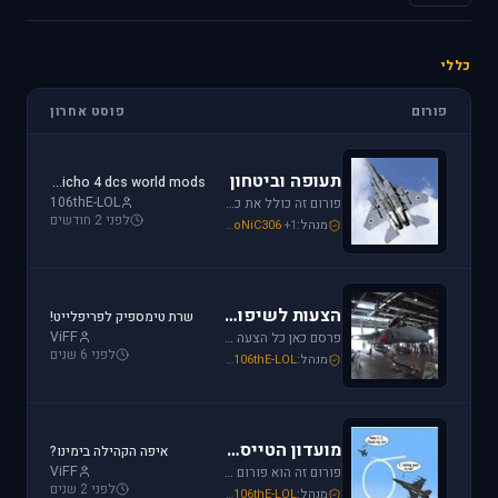
כללי
פורום
פוסט אחרון
תעופה וביטחון
jericho 4 dcs world mods
106thE-LOL
פורום זה כולל את כל נושאי התעופה האזרחית, הצבאית והבטחון בארץ ובעולם. ניתן לדון בכל נושא אקטואלי או היסטורי בתחומים אלו.
לפני 2 חודשים
מנהל:
+1
SoNiC306
,
Or
,
Mike_69th
הצעות לשיפור / הערות ומתן פידבק
שרת טימספיק לפריפלייט!
ViFF
פרסם כאן כל הצעה לשיפור שברצונך לראות מתגשמת או הערות לגבי דברים שברצונך לראות נעלמים או מציקים לך.
לפני 6 שנים
מנהל:
106thE-LOL
,
SoNiC306
,
Mike_69th
מועדון הטייסים
איפה הקהילה בימינו?
ViFF
פורום זה הוא פורום (OT (Off Topic פרסם כאן כל הודעה שמתחשקת לך וראויה לדיון.
לפני 2 שנים
מנהל:
106thE-LOL
,
SoNiC306
,
Mike_69th