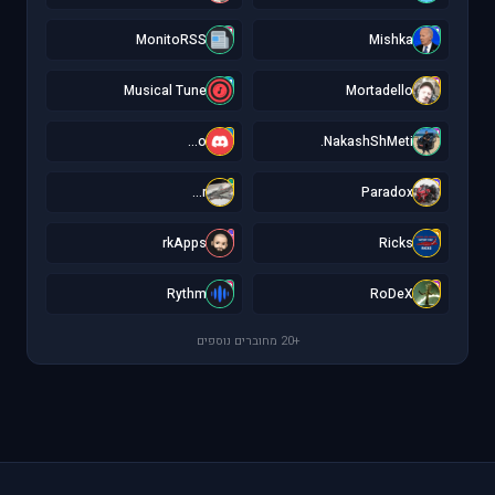
M
M
MonitoRSS
Mishka
M
M
Musical Tune
Mortadello
o
N
o...
NakashShMeti.
r
P
r...
Paradox
r
R
rkApps
Ricks
R
R
Rythm
RoDeX
+20 מחוברים נוספים