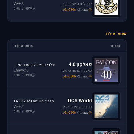
ViFF
לחיילים הצעירים, אלו שעומדים ללבוש מדי זית ואלה שעדין קמים בבוקר לבית ספר, את כל הפרטים אודות הגיוס תמצאו כאן.
לפני 6 שנים
מנהל:
+2
SoNiC306
,
Mike_69th
,
loven
מטוסי סילון
פורום
פוסט אחרון
פאלקון 4.0
חילוץ קבצי תלת ממד מפאלקון
i_hawk
פאלקון מדמה טיסה בצורה ריאליסטית ומתקדמת במטוס ה-F-16. מתקשים? זקוקים לעזרה? רוצים לשתף תמונה או וידיאו מהטיסה שלכם ב- Falcon זהו הפורום המתאים.
לפני 3 שנים
מנהל:
+2
SoNiC306
,
Mike_69th
,
i_hawk
DCS World
תדריך משימה 14.09.2023
ViFF
פורום זה מיועד לדיון בסדרת הסימולטורים Digital Combat Simulator וכן בסדרת Lock On Modern Air Combat. מחפשים תמיכה? או סתם רוצים לשתף מידע ותמונות זהו המקום הנכון.
לפני 2 שנים
מנהל:
+1
SoNiC306
,
Or
,
Mike_69th