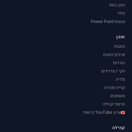
כוכב כחול
כללי
מצגות Power Point
תוכן
כתבות
ארכיון כתבות
הורדות
ויקי / מדריכים
גלריה
קנייה ומכירה
משחקים
סרטוני קהילה
ערוץ YouTube הרשמי
קהילה