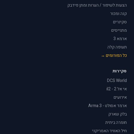
הצעות לשיפור / הערות ומתן פידבק
קנה ומכור
סקינרים
מתגייסים
ארמא 3
תעופה קלה
כל הפורומים →
סקירות
DCS World
אי אל 2 - il2
אירועים
ארמד אסולט - Arma 3
בלק שארק
חומרה ביתית
חיל האוויר האמריקני