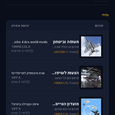
כללי
פורום
פוסט אחרון
תעופה וביטחון
jericho 4 dcs world mods
106thE-LOL
פורום זה כולל את כל נושאי התעופה האזרחית, הצבאית והבטחון בארץ ובעולם. ניתן לדון בכל נושא אקטואלי או היסטורי בתחומים אלו.
לפני 2 חודשים
מנהל:
+1
SoNiC306
,
Or
,
Mike_69th
הצעות לשיפור / הערות ומתן פידבק
שרת טימספיק לפריפלייט!
ViFF
פרסם כאן כל הצעה לשיפור שברצונך לראות מתגשמת או הערות לגבי דברים שברצונך לראות נעלמים או מציקים לך.
לפני 6 שנים
מנהל:
106thE-LOL
,
SoNiC306
,
Mike_69th
מועדון הטייסים
איפה הקהילה בימינו?
ViFF
פורום זה הוא פורום (OT (Off Topic פרסם כאן כל הודעה שמתחשקת לך וראויה לדיון.
לפני 2 שנים
מנהל:
106thE-LOL
,
SoNiC306
,
Mike_69th