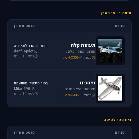
טיסה בשמי הארץ
פורום
פוסט אחרון
תעופה קלה
חומר לימוד לתאוריה
danf16pilot
פורום תעופה קלה מתמחה בכל האפשרויות הקיימות: טייס ליום אחד, טיסה בשמי ישראל, חברות תעופה, בתי ספר לטיסה, רשיון טייס ואפילו טיסות רומנטיות.
לפני 10 שנים
מנהל:
+1
SoNiC306
,
Mike_69th
,
loven
טיסנים
בחור מוכשר ומשועמם
Mike_69th
טיסנאות היא תחביב יקר, בואו לקבל תמיכה ומידע על טיסנים יד שניה, חנות טיסנים, טיסנים למתחילים וכמובן לשתף את החברים בחוויות. הצטרפו לפורום טיסנים!
לפני 10 שנים
מנהל:
+1
SoNiC306
,
Mike_69th
,
Iaf_Assaf
בית ספר לטיסה
פורום
פוסט אחרון