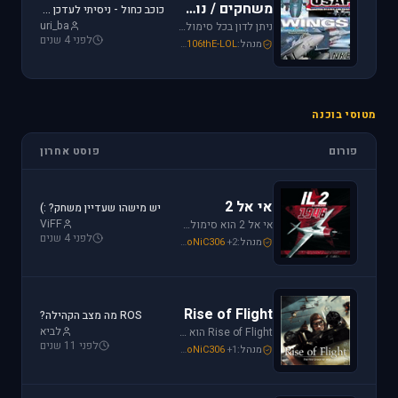
משחקים / נוסטלגיה
כוכב כחול - ניסיתי לעדכן את לגירסה 1.1 וקיבלתי הודעת שגיאה.
uri_ba
ניתן לדון בכל סימולטור טיסה או משחקים שאינם בגדר סימולטורים אשר אין להם פורום נפרד ובסימולטורים נוסטלגיים כגון: אף-15, אף-18, חיל האויר האמריקני, כוכב כחול - "חיל האויר הישראלי" וסטרייק פייטרס.
לפני 4 שנים
מנהל:
106thE-LOL
,
SoNiC306
,
Mike_69th
מטוסי בוכנה
פורום
פוסט אחרון
אי אל 2
יש מישהו שעדיין משחק? :)
ViFF
אי אל 2 הוא סימולטור מלחמת העולם השניה מבית Oleg Maddox. טוס בספיטפייר ומוסטנג ושנה את ההיסטוריה במלחמות מעל שמי אירופה, צפון אפריקה והמזרח הרחוק.
לפני 4 שנים
מנהל:
+2
SoNiC306
,
Or
,
Mike_69th
Rise of Flight
ROS מה מצב הקהילה?
לביא
Rise of Flight הוא סימולטור מלחמת העולם הראשונה הטוב ביותר שיש! טוס בשמים הווירטואליים במטוסים האגדיים, Sopwith Camel, S.E.5a, Albatros D.Va וה-Fokker Dr.1 שטסו בהם אבירי מלחמת העולם. השמיים הווירטואליים צריכים אותך!
לפני 11 שנים
מנהל:
+1
SoNiC306
,
Or
,
Mike_69th