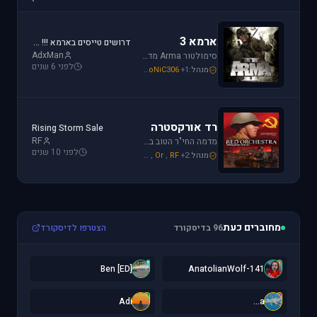
ארמא 3
דרושים טייסים בארמא !!! Sayeret Matkal Clan
AdxMan
סימולטור Arma מדמה את לוחמת שדה הקרב ברמה ריאליסטית גבוהה. בנוסף, ארמא משלב בין לוחמה אווירית ללוחמת שדה קרקעית.
לפני 6 שנים
מנהל:
+1
SoNiC306
,
Mike_69th
,
galzohar
רד אורקסטרה
Rising Storm Sale
RF
מדמה החי"ר הטוב ביותר שיצא למלחמת העולם השנייה. המשחק היחידי שמחזיר אותך לחזית המזרחית. כולל לוחמת חי"ר ושריון.
לפני 10 שנים
מנהל:
+2
RF
,
Or
,
Mike_69th
מחוברים כעת
96 בדיסקורד
הצטרפו לדיסקורד
[
1
[ED] Ben
141-AnatolianWolf
A
a
Adi
a...