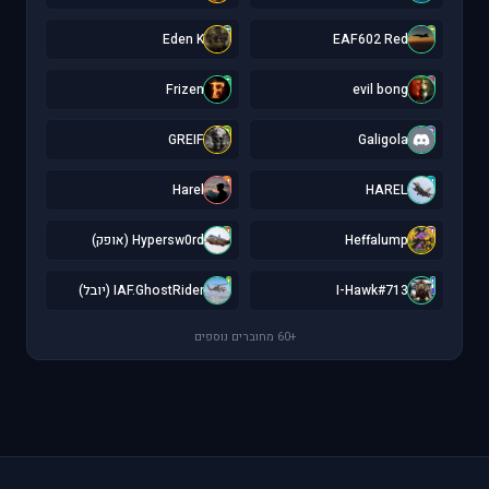
E
E
Eden K
EAF602 Red
F
e
Frizen
evil bong
G
G
GREIF
Galigola
H
H
Harel
HAREL
H
H
Heffalump
Hypersw0rd (אופק)
I
I
I-Hawk#713
IAF.GhostRider (יובל)
+60 מחוברים נוספים