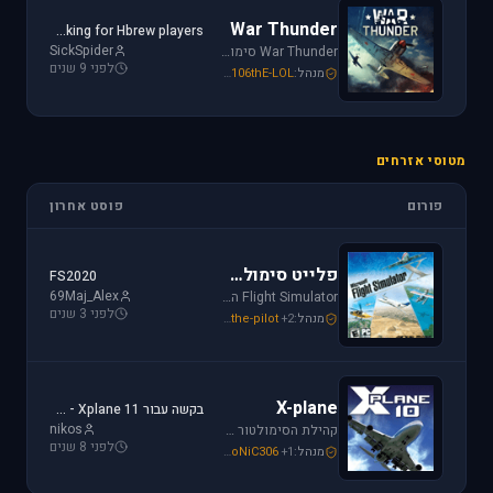
War Thunder
Looking for Hbrew players...
SickSpider
War Thunder סימולטור טיסה קרבי השייך לתקופת מלחמת העולם השנייה, לכותר אפשרות לתפקד בקשת רחבה של רמות ריאליזם החל מאפשרות Arcade ועד לסימולטור של ממש.
לפני 9 שנים
מנהל:
106thE-LOL
,
SoNiC306
,
Mike_69th
מטוסי אזרחים
פורום
פוסט אחרון
פלייט סימולטור
FS2020
69Maj_Alex
Flight Simulator הוא סימולטור טיסה הפופולארי והריאליסטי ביותר בתחום התעופה האזרחית. שתף וקבל תמיכה עבור שדות תעופה, סינרים, צביעות ומטוסים עבור FSX ו-FS2004.
לפני 3 שנים
מנהל:
+2
the-pilot
,
SoNiC306
,
Mike_69th
X-plane
בקשה עבור Xplane 11 - צביעה של חברת ישראייר למטוס FF A320
nikos
קהילת הסימולטור X-plane, סימולטור העתיד של התעופה האזרחית. בפורום תוכלו לקבל מידע ותמיכה. אז קדימה, תפסו את הג'ויסטיק והצטרפו לחוויה.
לפני 8 שנים
מנהל:
+1
SoNiC306
,
RADIAL
,
Mike_69th