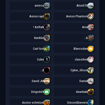
a
A
amircs
Alon070
A
A
Aviron.rapt
Aviron.Phantom
A
A
AzRaN !
Aviv
B
b
Bankler
b...
C
B
Carl-bot
Blancodan
C
c
Cube
classified
d
C
d...
Cyber_Ghost
D
D
David JM
Daniel
D
d
Dingo669
deankaki
d
D
doctor schnitzel
DiscordServers