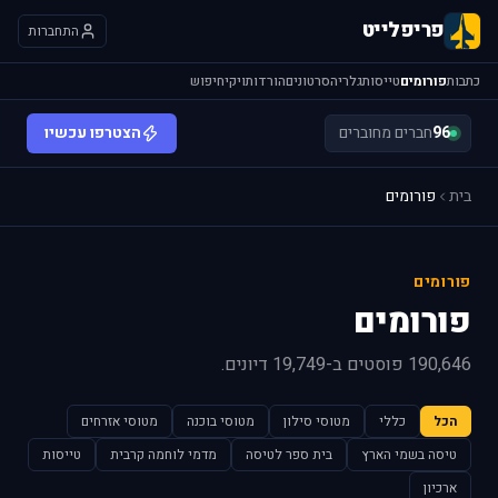
פריפלייט
התחברות
כתבות
פורומים
טייסות
גלריה
סרטונים
הורדות
ויקי
חיפוש
96
חברים מחוברים
הצטרפו עכשיו
בית
פורומים
פורומים
פורומים
190,646 פוסטים ב-19,749 דיונים.
הכל
כללי
מטוסי סילון
מטוסי בוכנה
מטוסי אזרחים
טיסה בשמי הארץ
בית ספר לטיסה
מדמי לוחמה קרבית
טייסות
ארכיון