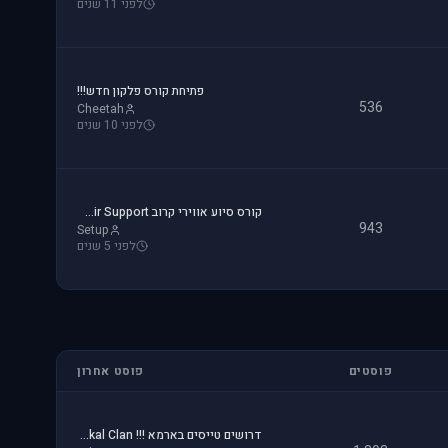
לפני 11 שנים
פתיחת קורס פלקון חדש!!!
536
Cheetah
לפני 10 שנים
קורס סיוע אווירי קרוב CAS - Close Air Support
943
Setup
לפני 5 שנים
פוסטים
פוסט אחרון
דרושים טייסים בארמא !!! Sayeret Matkal Clan