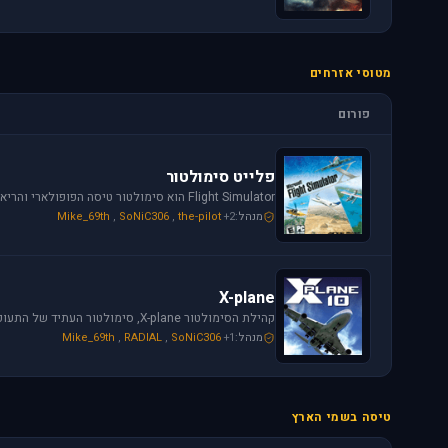
מטוסי אזרחים
פורום
פלייט סימולטור
מנהל:
+2
the-pilot
,
SoNiC306
,
Mike_69th
X-plane
מנהל:
+1
SoNiC306
,
RADIAL
,
Mike_69th
טיסה בשמי הארץ