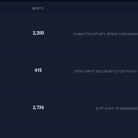
דיונים
2,200
פורום זה כולל את כל נושאי התעופה האזרחית, הצבאית והבטחון בארץ ובעולם. ניתן לדון בכל נושא אקטואלי או היסטורי בתחומים אלו.
415
פרסם כאן כל הצעה לשיפור שברצונך לראות מתגשמת או הערות לגבי דברים שברצונך לראות נעלמים או מציקים לך.
2,736