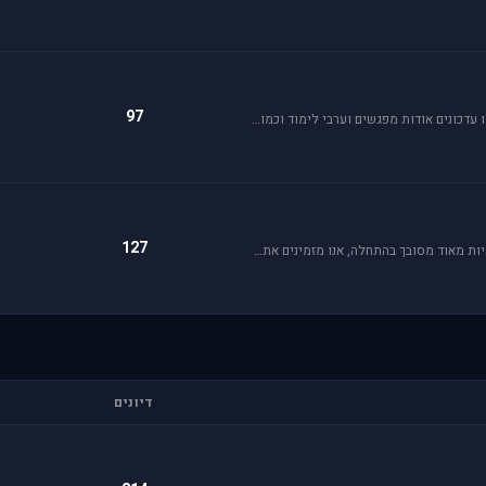
97
פורום בית ספר לטיסה לסימולטור פאלקון. בפורום תקבלו עדכונים אודות מפגשים וערבי לימוד וכמובן מדריכי סימולטור.
127
כל סימולטור מסדרת DCS הוא עולם בפני עצמו ויכול להיות מאוד מסובך בהתחלה, אנו מזמינים אתכם להרשם לבית הספר לטיסה על מנת ללמוד על כל רבדי מדמי הטיסה השונים.
דיונים