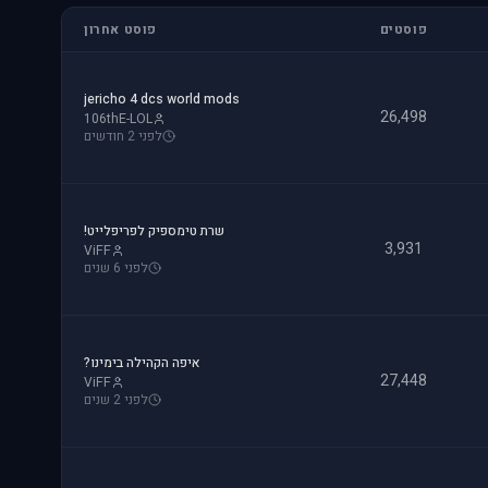
פוסטים
פוסט אחרון
jericho 4 dcs world mods
26,498
106thE-LOL
לפני 2 חודשים
שרת טימספיק לפריפלייט!
3,931
ViFF
לפני 6 שנים
איפה הקהילה בימינו?
27,448
ViFF
לפני 2 שנים