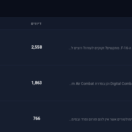
דיונים
2,558
פאלקון מדמה טיסה בצורה ריאליסטית ומתקדמת במטוס ה-F-16. מתקשים? זקוקים לעזרה? רוצים לשתף תמונה או וידיאו מהטיסה שלכם ב- Falcon זהו הפורום המתאים.
1,863
פורום זה מיועד לדיון בסדרת הסימולטורים Digital Combat Simulator וכן בסדרת Lock On Modern Air Combat. מחפשים תמיכה? או סתם רוצים לשתף מידע ותמונות זהו המקום הנכון.
766
ניתן לדון בכל סימולטור טיסה או משחקים שאינם בגדר סימולטורים אשר אין להם פורום נפרד ובסימולטורים נוסטלגיים כגון: אף-15, אף-18, חיל האויר האמריקני, כוכב כחול - "חיל האויר הישראלי" וסטרייק פייטרס.