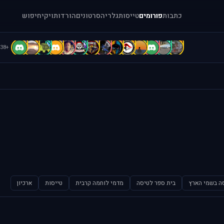
כתבות
פורומים
טייסות
גלריה
סרטונים
הורדות
ויקי
חיפוש
D
D
C
B
B
b
b
A
A
A
A
a
[
1
+38
ה בשמי הארץ
בית ספר לטיסה
מדמי לוחמה קרבית
טייסות
ארכיון