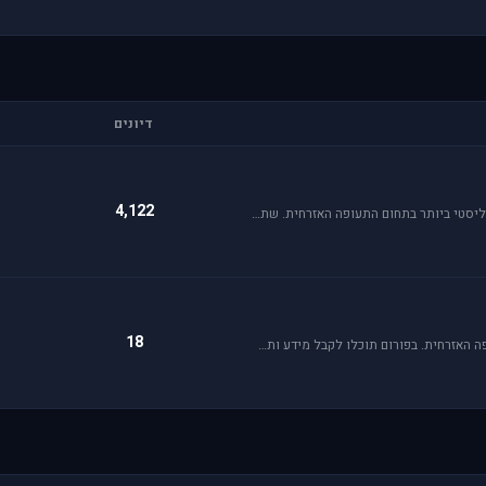
דיונים
4,122
Flight Simulator הוא סימולטור טיסה הפופולארי והריאליסטי ביותר בתחום התעופה האזרחית. שתף וקבל תמיכה עבור שדות תעופה, סינרים, צביעות ומטוסים עבור FSX ו-FS2004.
18
קהילת הסימולטור X-plane, סימולטור העתיד של התעופה האזרחית. בפורום תוכלו לקבל מידע ותמיכה. אז קדימה, תפסו את הג'ויסטיק והצטרפו לחוויה.