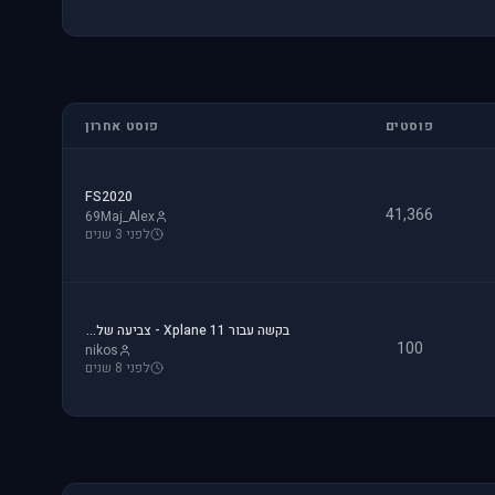
פוסטים
פוסט אחרון
FS2020
41,366
69Maj_Alex
לפני 3 שנים
בקשה עבור Xplane 11 - צביעה של חברת ישראייר למטוס FF A320
100
nikos
לפני 8 שנים