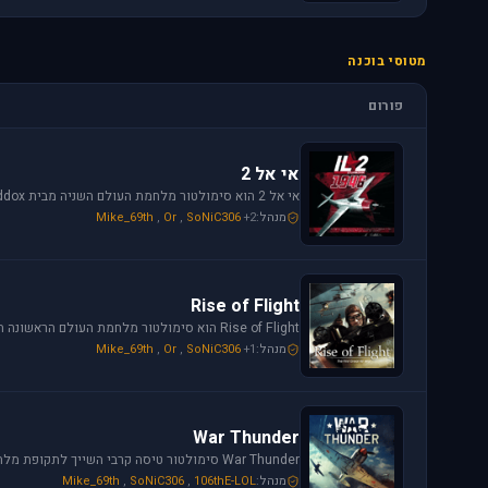
מטוסי בוכנה
פורום
אי אל 2
מנהל:
+2
SoNiC306
,
Or
,
Mike_69th
Rise of Flight
מנהל:
+1
SoNiC306
,
Or
,
Mike_69th
War Thunder
מנהל:
106thE-LOL
,
SoNiC306
,
Mike_69th