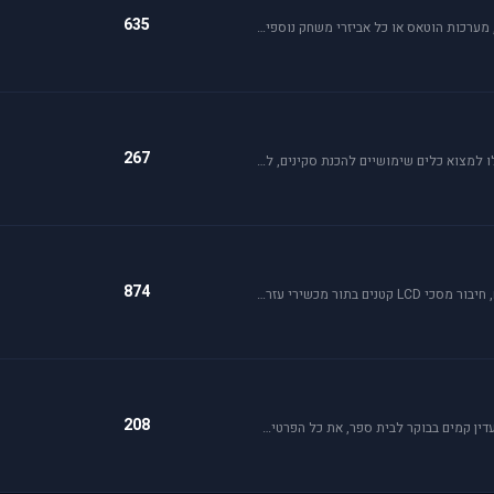
635
פרסם בפורום זה ג'ויסטיק, מצערת, פדלים, הגה, trackIR, מערכות הוטאס או כל אביזרי משחק נוספים שברצונך למכור או לרכוש. חברות מובילות בתחום: Saitek, CH, Microsoft, Logitech, Hotas.
267
פורום זה מהווה מסגרת לקהילת יוצרי הסקינים. כאן תוכלו למצוא כלים שימושיים להכנת סקינים, לקבל ידע על עשיית סקין וכמובן לצפות ולתת פידבק על עבודות סקינים בתהליך.
874
בפורום זה תוכלו למצוא מידע על בניית קוקפיטים ביתיים, חיבור מסכי LCD קטנים בתור מכשירי עזר ועוד. בנוסף, זהו הפורום לשאלות לגבי ג'ויסטיקים, כרטיסי מסך בניית מחשב וכו'.
208
לחיילים הצעירים, אלו שעומדים ללבוש מדי זית ואלה שעדין קמים בבוקר לבית ספר, את כל הפרטים אודות הגיוס תמצאו כאן.