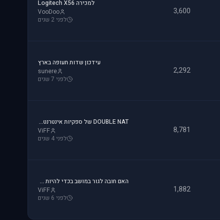
למכירה Logitech X56
3,600
VooDoo
לפני 2 שנים
עידכון שדות תעופה בארץ
2,292
sunere
לפני 7 שנים
DOUBLE NAT של ספקיות אינטרנט - והפרעה לטיסות אונליין
8,781
ViFF
לפני 4 שנים
האם חובה לגור במושב בכדי להיות טייס?
1,882
ViFF
לפני 6 שנים