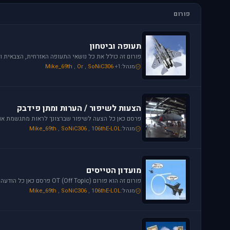
פורום
תעופה וביטחון
מנהל:
+1
SoNiC306
,
Or
,
Mike_69th
הצעות לשיפור / הערות ומתן פידבק
מנהל:
106thE-LOL
,
SoNiC306
,
Mike_69th
מועדון הטייסים
פורום זה הוא פורום (OT (Off Topic פרסם כאן כל הודעה שמתחשקת לך וראויה לדיון.
מנהל:
106thE-LOL
,
SoNiC306
,
Mike_69th