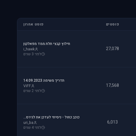
פוסטים
פוסט אחרון
חילוץ קבצי תלת ממד מפאלקון
27,078
i_hawk
לפני 3 שנים
תדריך משימה 14.09.2023
17,568
ViFF
לפני 2 שנים
כוכב כחול - ניסיתי לעדכן את לגירסה 1.1 וקיבלתי הודעת שגיאה.
6,013
uri_ba
לפני 4 שנים