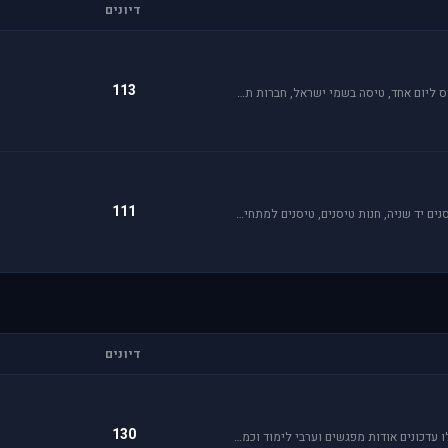
דיונים
113
פורום תעופה קלה מתמחה בכל האפשרויות הקיימות: טייס ליום אחד, טיסה בשמי ישראל, חברות תעופה, בתי ספר לטיסה, רשיון טייס ואפילו טיסות רומנטיות.
111
טיסנאות היא תחביב יקר, בואו לקבל תמיכה ומידע על טיסנים יד שניה, חנות טיסנים, טיסנים למתחילים וכמובן לשתף את החברים בחוויות. הצטרפו לפורום טיסנים!
דיונים
130
פורום בית ספר לטיסה בסימולטור אי אל 2. בפורום תקבלו עדכונים אודות מפגשים וערבי לימוד וכמובן מדריכי סימולטור.