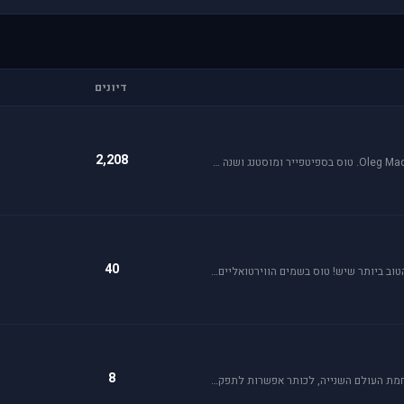
דיונים
2,208
אי אל 2 הוא סימולטור מלחמת העולם השניה מבית Oleg Maddox. טוס בספיטפייר ומוסטנג ושנה את ההיסטוריה במלחמות מעל שמי אירופה, צפון אפריקה והמזרח הרחוק.
40
Rise of Flight הוא סימולטור מלחמת העולם הראשונה הטוב ביותר שיש! טוס בשמים הווירטואליים במטוסים האגדיים, Sopwith Camel, S.E.5a, Albatros D.Va וה-Fokker Dr.1 שטסו בהם אבירי מלחמת העולם. השמיים הווירטואליים צריכים אותך!
8
War Thunder סימולטור טיסה קרבי השייך לתקופת מלחמת העולם השנייה, לכותר אפשרות לתפקד בקשת רחבה של רמות ריאליזם החל מאפשרות Arcade ועד לסימולטור של ממש.