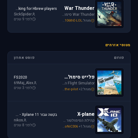
War Thunder
Looking for Hbrew players...
SickSpider
War Thunder סימולטור טיסה קרבי השייך לתקופת מלחמת העולם השנייה, לכותר אפשרות לתפקד בקשת רחבה של רמות ריאליזם החל מאפשרות Arcade ועד לסימולטור של ממש.
לפני 9 שנים
מנהל:
106thE-LOL
,
SoNiC306
,
Mike_69th
מטוסי אזרחים
פורום
פוסט אחרון
פלייט סימולטור
FS2020
69Maj_Alex
Flight Simulator הוא סימולטור טיסה הפופולארי והריאליסטי ביותר בתחום התעופה האזרחית. שתף וקבל תמיכה עבור שדות תעופה, סינרים, צביעות ומטוסים עבור FSX ו-FS2004.
לפני 3 שנים
מנהל:
+2
the-pilot
,
SoNiC306
,
Mike_69th
X-plane
בקשה עבור Xplane 11 - צביעה של חברת ישראייר למטוס FF A320
nikos
קהילת הסימולטור X-plane, סימולטור העתיד של התעופה האזרחית. בפורום תוכלו לקבל מידע ותמיכה. אז קדימה, תפסו את הג'ויסטיק והצטרפו לחוויה.
לפני 8 שנים
מנהל:
+1
SoNiC306
,
RADIAL
,
Mike_69th