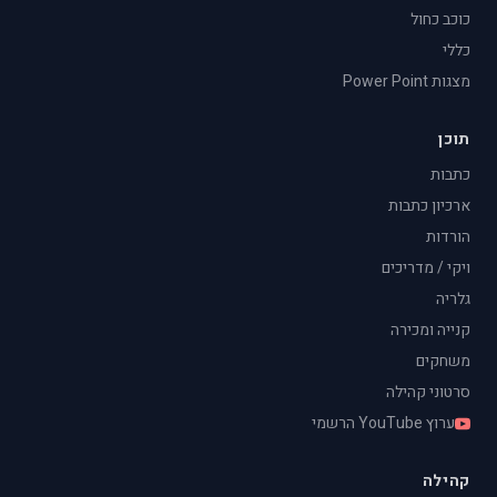
כוכב כחול
כללי
מצגות Power Point
תוכן
כתבות
ארכיון כתבות
הורדות
ויקי / מדריכים
גלריה
קנייה ומכירה
משחקים
סרטוני קהילה
ערוץ YouTube הרשמי
קהילה