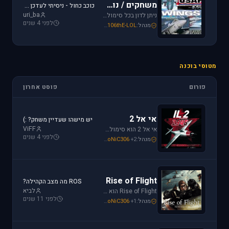
משחקים / נוסטלגיה
כוכב כחול - ניסיתי לעדכן את לגירסה 1.1 וקיבלתי הודעת שגיאה.
uri_ba
ניתן לדון בכל סימולטור טיסה או משחקים שאינם בגדר סימולטורים אשר אין להם פורום נפרד ובסימולטורים נוסטלגיים כגון: אף-15, אף-18, חיל האויר האמריקני, כוכב כחול - "חיל האויר הישראלי" וסטרייק פייטרס.
לפני 4 שנים
מנהל:
106thE-LOL
,
SoNiC306
,
Mike_69th
מטוסי בוכנה
פורום
פוסט אחרון
אי אל 2
יש מישהו שעדיין משחק? :)
ViFF
אי אל 2 הוא סימולטור מלחמת העולם השניה מבית Oleg Maddox. טוס בספיטפייר ומוסטנג ושנה את ההיסטוריה במלחמות מעל שמי אירופה, צפון אפריקה והמזרח הרחוק.
לפני 4 שנים
מנהל:
+2
SoNiC306
,
Or
,
Mike_69th
Rise of Flight
ROS מה מצב הקהילה?
לביא
Rise of Flight הוא סימולטור מלחמת העולם הראשונה הטוב ביותר שיש! טוס בשמים הווירטואליים במטוסים האגדיים, Sopwith Camel, S.E.5a, Albatros D.Va וה-Fokker Dr.1 שטסו בהם אבירי מלחמת העולם. השמיים הווירטואליים צריכים אותך!
לפני 11 שנים
מנהל:
+1
SoNiC306
,
Or
,
Mike_69th