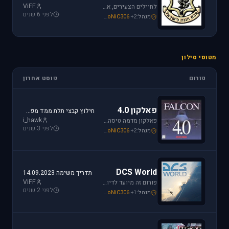
ViFF
לחיילים הצעירים, אלו שעומדים ללבוש מדי זית ואלה שעדין קמים בבוקר לבית ספר, את כל הפרטים אודות הגיוס תמצאו כאן.
לפני 6 שנים
מנהל:
+2
SoNiC306
,
Mike_69th
,
loven
מטוסי סילון
פורום
פוסט אחרון
פאלקון 4.0
חילוץ קבצי תלת ממד מפאלקון
i_hawk
פאלקון מדמה טיסה בצורה ריאליסטית ומתקדמת במטוס ה-F-16. מתקשים? זקוקים לעזרה? רוצים לשתף תמונה או וידיאו מהטיסה שלכם ב- Falcon זהו הפורום המתאים.
לפני 3 שנים
מנהל:
+2
SoNiC306
,
Mike_69th
,
i_hawk
DCS World
תדריך משימה 14.09.2023
ViFF
פורום זה מיועד לדיון בסדרת הסימולטורים Digital Combat Simulator וכן בסדרת Lock On Modern Air Combat. מחפשים תמיכה? או סתם רוצים לשתף מידע ותמונות זהו המקום הנכון.
לפני 2 שנים
מנהל:
+1
SoNiC306
,
Or
,
Mike_69th