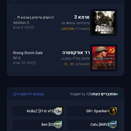
ארמא 3
דרושים טייסים בארמא !!! Sayeret Matkal Clan
AdxMan
סימולטור Arma מדמה את לוחמת שדה הקרב ברמה ריאליסטית גבוהה. בנוסף, ארמא משלב בין לוחמה אווירית ללוחמת שדה קרקעית.
לפני 6 שנים
מנהל:
+1
SoNiC306
,
Mike_69th
,
galzohar
רד אורקסטרה
Rising Storm Sale
RF
מדמה החי"ר הטוב ביותר שיצא למלחמת העולם השנייה. המשחק היחידי שמחזיר אותך לחזית המזרחית. כולל לוחמת חי"ר ושריון.
לפני 10 שנים
מנהל:
+2
RF
,
Or
,
Mike_69th
מחוברים כעת
126 בדיסקורד
הצטרפו לדיסקורד
[
=
[31st vFS] KoBuZ
=GR= Spanker
[
[
[ED] Ben
[AMVI] Catu