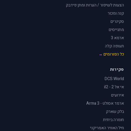
הצעות לשיפור / הערות ומתן פידבק
קנה ומכור
סקינרים
מתגייסים
ארמא 3
תעופה קלה
כל הפורומים →
סקירות
DCS World
אי אל 2 - il2
אירועים
ארמד אסולט - Arma 3
בלק שארק
חומרה ביתית
חיל האוויר האמריקני