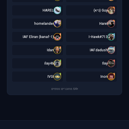
H
G
Guy (גיא)
HAREL
h
H
homelander
Harel
I
I
IAF Eliran (kanaf-1)
I-Hawk#713
I
I
Idan
IAF.dadush
i
I
ilay46
Ilay
I
I
IVGI
Inon
+64 מחוברים נוספים