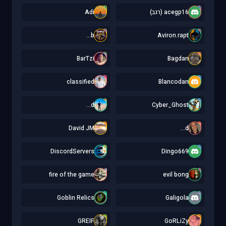
A
a
acegp16 (רגב)
Adi
b
A
b...
Aviron.rapt
B
B
BarTzi
Bagdan
c
B
classified
Blancodan
d
C
d...
Cyber_Ghost
D
d
David JM
d...
D
D
DiscordServers
Dingo669
f
e
fire of the game
evil bong
G
G
Goblin Relics
Galigola
G
G
GREIF
GoRLiZy