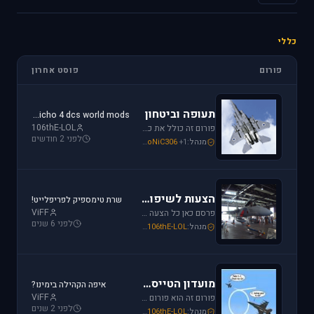
כללי
פורום
פוסט אחרון
תעופה וביטחון
jericho 4 dcs world mods
106thE-LOL
פורום זה כולל את כל נושאי התעופה האזרחית, הצבאית והבטחון בארץ ובעולם. ניתן לדון בכל נושא אקטואלי או היסטורי בתחומים אלו.
לפני 2 חודשים
מנהל:
+1
SoNiC306
,
Or
,
Mike_69th
הצעות לשיפור / הערות ומתן פידבק
שרת טימספיק לפריפלייט!
ViFF
פרסם כאן כל הצעה לשיפור שברצונך לראות מתגשמת או הערות לגבי דברים שברצונך לראות נעלמים או מציקים לך.
לפני 6 שנים
מנהל:
106thE-LOL
,
SoNiC306
,
Mike_69th
מועדון הטייסים
איפה הקהילה בימינו?
ViFF
פורום זה הוא פורום (OT (Off Topic פרסם כאן כל הודעה שמתחשקת לך וראויה לדיון.
לפני 2 שנים
מנהל:
106thE-LOL
,
SoNiC306
,
Mike_69th