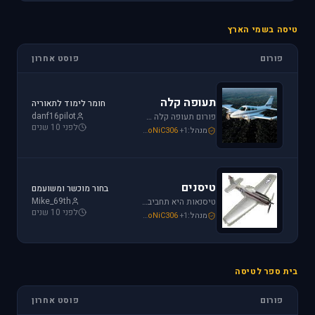
טיסה בשמי הארץ
פורום
פוסט אחרון
תעופה קלה
חומר לימוד לתאוריה
danf16pilot
פורום תעופה קלה מתמחה בכל האפשרויות הקיימות: טייס ליום אחד, טיסה בשמי ישראל, חברות תעופה, בתי ספר לטיסה, רשיון טייס ואפילו טיסות רומנטיות.
לפני 10 שנים
מנהל:
+1
SoNiC306
,
Mike_69th
,
loven
טיסנים
בחור מוכשר ומשועמם
Mike_69th
טיסנאות היא תחביב יקר, בואו לקבל תמיכה ומידע על טיסנים יד שניה, חנות טיסנים, טיסנים למתחילים וכמובן לשתף את החברים בחוויות. הצטרפו לפורום טיסנים!
לפני 10 שנים
מנהל:
+1
SoNiC306
,
Mike_69th
,
Iaf_Assaf
בית ספר לטיסה
פורום
פוסט אחרון