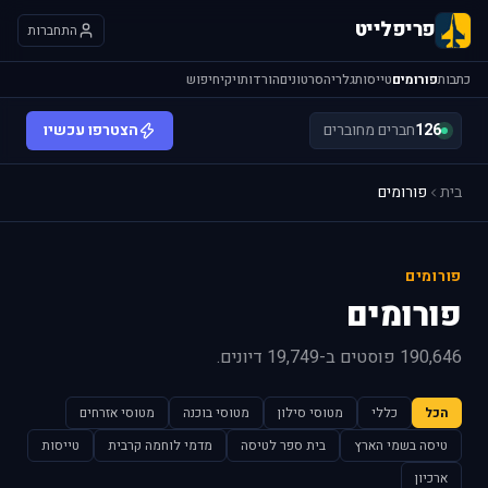
פריפלייט
התחברות
כתבות
פורומים
טייסות
גלריה
סרטונים
הורדות
ויקי
חיפוש
126
חברים מחוברים
הצטרפו עכשיו
בית
פורומים
פורומים
פורומים
190,646 פוסטים ב-19,749 דיונים.
הכל
כללי
מטוסי סילון
מטוסי בוכנה
מטוסי אזרחים
טיסה בשמי הארץ
בית ספר לטיסה
מדמי לוחמה קרבית
טייסות
ארכיון