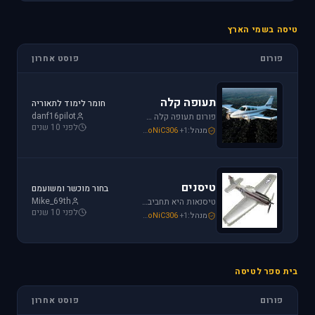
טיסה בשמי הארץ
פורום
פוסט אחרון
תעופה קלה
חומר לימוד לתאוריה
danf16pilot
פורום תעופה קלה מתמחה בכל האפשרויות הקיימות: טייס ליום אחד, טיסה בשמי ישראל, חברות תעופה, בתי ספר לטיסה, רשיון טייס ואפילו טיסות רומנטיות.
לפני 10 שנים
מנהל:
+1
SoNiC306
,
Mike_69th
,
loven
טיסנים
בחור מוכשר ומשועמם
Mike_69th
טיסנאות היא תחביב יקר, בואו לקבל תמיכה ומידע על טיסנים יד שניה, חנות טיסנים, טיסנים למתחילים וכמובן לשתף את החברים בחוויות. הצטרפו לפורום טיסנים!
לפני 10 שנים
מנהל:
+1
SoNiC306
,
Mike_69th
,
Iaf_Assaf
בית ספר לטיסה
פורום
פוסט אחרון