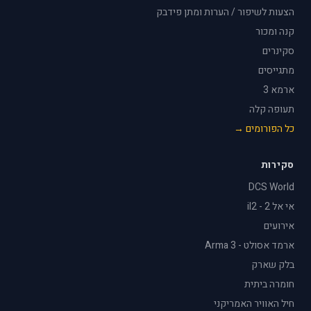
הצעות לשיפור / הערות ומתן פידבק
קנה ומכור
סקינרים
מתגייסים
ארמא 3
תעופה קלה
כל הפורומים →
סקירות
DCS World
אי אל 2 - il2
אירועים
ארמד אסולט - Arma 3
בלק שארק
חומרה ביתית
חיל האוויר האמריקני