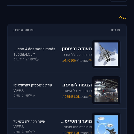
כללי
פורום
פוסט אחרון
תעופה וביטחון
jericho 4 dcs world mods
106thE-LOL
פורום זה כולל את כל נושאי התעופה האזרחית, הצבאית והבטחון בארץ ובעולם. ניתן לדון בכל נושא אקטואלי או היסטורי בתחומים אלו.
לפני 2 חודשים
מנהל:
+1
SoNiC306
,
Or
,
Mike_69th
הצעות לשיפור / הערות ומתן פידבק
שרת טימספיק לפריפלייט!
ViFF
פרסם כאן כל הצעה לשיפור שברצונך לראות מתגשמת או הערות לגבי דברים שברצונך לראות נעלמים או מציקים לך.
לפני 6 שנים
מנהל:
106thE-LOL
,
SoNiC306
,
Mike_69th
מועדון הטייסים
איפה הקהילה בימינו?
ViFF
פורום זה הוא פורום (OT (Off Topic פרסם כאן כל הודעה שמתחשקת לך וראויה לדיון.
לפני 2 שנים
מנהל:
106thE-LOL
,
SoNiC306
,
Mike_69th