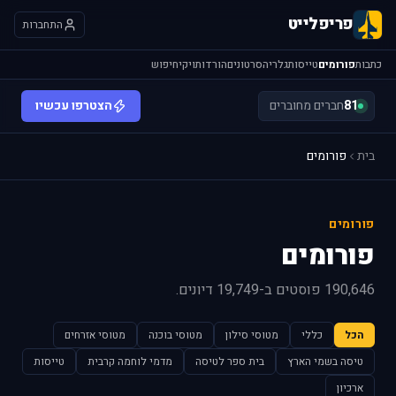
פריפלייט
התחברות
כתבות
פורומים
טייסות
גלריה
סרטונים
הורדות
ויקי
חיפוש
81
חברים מחוברים
הצטרפו עכשיו
בית
פורומים
פורומים
פורומים
190,646 פוסטים ב-19,749 דיונים.
הכל
כללי
מטוסי סילון
מטוסי בוכנה
מטוסי אזרחים
טיסה בשמי הארץ
בית ספר לטיסה
מדמי לוחמה קרבית
טייסות
ארכיון