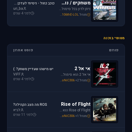
משחקים / נוסטלגיה
כוכב כחול - ניסיתי לעדכן את לגירסה 1.1 וקיבלתי הודעת שגיאה.
uri_ba
ניתן לדון בכל סימולטור טיסה או משחקים שאינם בגדר סימולטורים אשר אין להם פורום נפרד ובסימולטורים נוסטלגיים כגון: אף-15, אף-18, חיל האויר האמריקני, כוכב כחול - "חיל האויר הישראלי" וסטרייק פייטרס.
לפני 4 שנים
מנהל:
106thE-LOL
,
SoNiC306
,
Mike_69th
מטוסי בוכנה
פורום
פוסט אחרון
אי אל 2
יש מישהו שעדיין משחק? :)
ViFF
אי אל 2 הוא סימולטור מלחמת העולם השניה מבית Oleg Maddox. טוס בספיטפייר ומוסטנג ושנה את ההיסטוריה במלחמות מעל שמי אירופה, צפון אפריקה והמזרח הרחוק.
לפני 4 שנים
מנהל:
+2
SoNiC306
,
Or
,
Mike_69th
Rise of Flight
ROS מה מצב הקהילה?
לביא
Rise of Flight הוא סימולטור מלחמת העולם הראשונה הטוב ביותר שיש! טוס בשמים הווירטואליים במטוסים האגדיים, Sopwith Camel, S.E.5a, Albatros D.Va וה-Fokker Dr.1 שטסו בהם אבירי מלחמת העולם. השמיים הווירטואליים צריכים אותך!
לפני 11 שנים
מנהל:
+1
SoNiC306
,
Or
,
Mike_69th