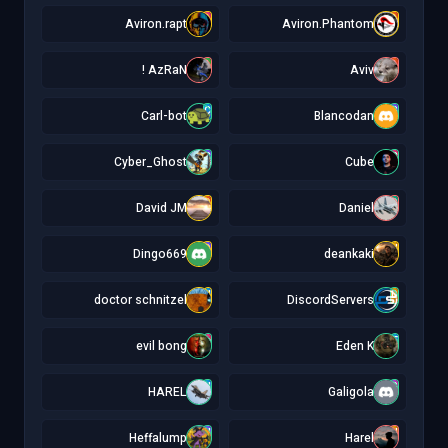
A
A
Aviron.rapt
Aviron.Phantom
A
A
AzRaN !
Aviv
C
B
Carl-bot
Blancodan
C
C
Cyber_Ghost
Cube
D
D
David JM
Daniel
D
d
Dingo669
deankaki
d
D
doctor schnitzel
DiscordServers
e
E
evil bong
Eden K
H
G
HAREL
Galigola
H
H
Heffalump
Harel