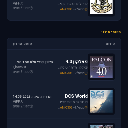
ViFF
לחיילים הצעירים, אלו שעומדים ללבוש מדי זית ואלה שעדין קמים בבוקר לבית ספר, את כל הפרטים אודות הגיוס תמצאו כאן.
לפני 6 שנים
מנהל:
+2
SoNiC306
,
Mike_69th
,
loven
מטוסי סילון
פורום
פוסט אחרון
פאלקון 4.0
חילוץ קבצי תלת ממד מפאלקון
i_hawk
פאלקון מדמה טיסה בצורה ריאליסטית ומתקדמת במטוס ה-F-16. מתקשים? זקוקים לעזרה? רוצים לשתף תמונה או וידיאו מהטיסה שלכם ב- Falcon זהו הפורום המתאים.
לפני 3 שנים
מנהל:
+2
SoNiC306
,
Mike_69th
,
i_hawk
DCS World
תדריך משימה 14.09.2023
ViFF
פורום זה מיועד לדיון בסדרת הסימולטורים Digital Combat Simulator וכן בסדרת Lock On Modern Air Combat. מחפשים תמיכה? או סתם רוצים לשתף מידע ותמונות זהו המקום הנכון.
לפני 2 שנים
מנהל:
+1
SoNiC306
,
Or
,
Mike_69th