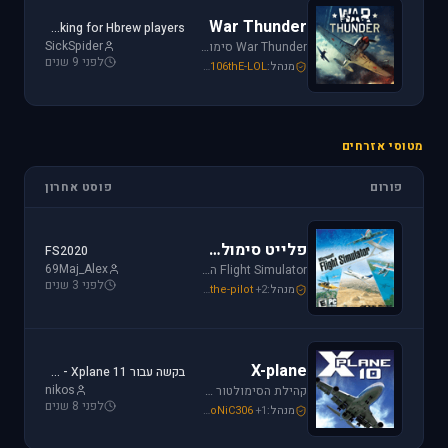
War Thunder
Looking for Hbrew players...
SickSpider
War Thunder סימולטור טיסה קרבי השייך לתקופת מלחמת העולם השנייה, לכותר אפשרות לתפקד בקשת רחבה של רמות ריאליזם החל מאפשרות Arcade ועד לסימולטור של ממש.
לפני 9 שנים
מנהל:
106thE-LOL
,
SoNiC306
,
Mike_69th
מטוסי אזרחים
פורום
פוסט אחרון
פלייט סימולטור
FS2020
69Maj_Alex
Flight Simulator הוא סימולטור טיסה הפופולארי והריאליסטי ביותר בתחום התעופה האזרחית. שתף וקבל תמיכה עבור שדות תעופה, סינרים, צביעות ומטוסים עבור FSX ו-FS2004.
לפני 3 שנים
מנהל:
+2
the-pilot
,
SoNiC306
,
Mike_69th
X-plane
בקשה עבור Xplane 11 - צביעה של חברת ישראייר למטוס FF A320
nikos
קהילת הסימולטור X-plane, סימולטור העתיד של התעופה האזרחית. בפורום תוכלו לקבל מידע ותמיכה. אז קדימה, תפסו את הג'ויסטיק והצטרפו לחוויה.
לפני 8 שנים
מנהל:
+1
SoNiC306
,
RADIAL
,
Mike_69th