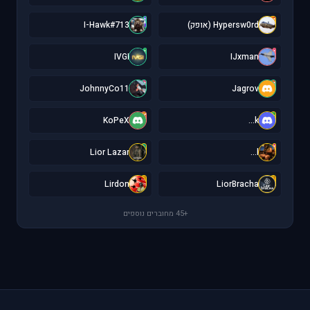
I
H
Hypersw0rd (אופק)
I-Hawk#713
I
I
IVGI
IJxman
J
J
JohnnyCo11
Jagrov
K
k
KoPeX
k...
L
l
Lior Lazar
l...
L
L
Lirdon
LiorBracha
+45 מחוברים נוספים