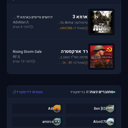
ארמא 3
דרושים טייסים בארמא !!! Sayeret Matkal Clan
AdxMan
סימולטור Arma מדמה את לוחמת שדה הקרב ברמה ריאליסטית גבוהה. בנוסף, ארמא משלב בין לוחמה אווירית ללוחמת שדה קרקעית.
לפני 6 שנים
מנהל:
+1
SoNiC306
,
Mike_69th
,
galzohar
רד אורקסטרה
Rising Storm Sale
RF
מדמה החי"ר הטוב ביותר שיצא למלחמת העולם השנייה. המשחק היחידי שמחזיר אותך לחזית המזרחית. כולל לוחמת חי"ר ושריון.
לפני 10 שנים
מנהל:
+2
RF
,
Or
,
Mike_69th
מחוברים כעת
81 בדיסקורד
הצטרפו לדיסקורד
A
[
Adi
[ED] Ben
a
A
amircs
Alon070