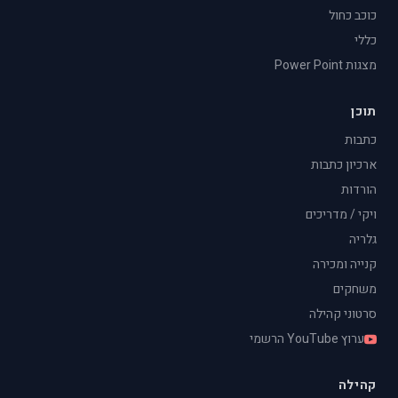
כוכב כחול
כללי
מצגות Power Point
תוכן
כתבות
ארכיון כתבות
הורדות
ויקי / מדריכים
גלריה
קנייה ומכירה
משחקים
סרטוני קהילה
ערוץ YouTube הרשמי
קהילה