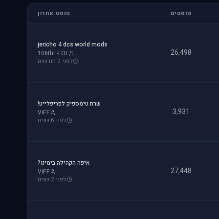
פוסטים
פוסט אחרון
jericho 4 dcs world mods
26,498
106thE-LOL
לפני 2 חודשים
שרת טימספיק לפריפלייט!
3,931
ViFF
לפני 6 שנים
איפה הקהילה בימינו?
27,448
ViFF
לפני 2 שנים