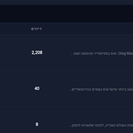
דיונים
2,208
אי אל 2 הוא סימולטור מלחמת העולם השניה מבית Oleg Maddox. טוס בספיטפייר ומוסטנג ושנה את ההיסטוריה במלחמות מעל שמי אירופה, צפון אפריקה והמזרח הרחוק.
40
Rise of Flight הוא סימולטור מלחמת העולם הראשונה הטוב ביותר שיש! טוס בשמים הווירטואליים במטוסים האגדיים, Sopwith Camel, S.E.5a, Albatros D.Va וה-Fokker Dr.1 שטסו בהם אבירי מלחמת העולם. השמיים הווירטואליים צריכים אותך!
8
War Thunder סימולטור טיסה קרבי השייך לתקופת מלחמת העולם השנייה, לכותר אפשרות לתפקד בקשת רחבה של רמות ריאליזם החל מאפשרות Arcade ועד לסימולטור של ממש.