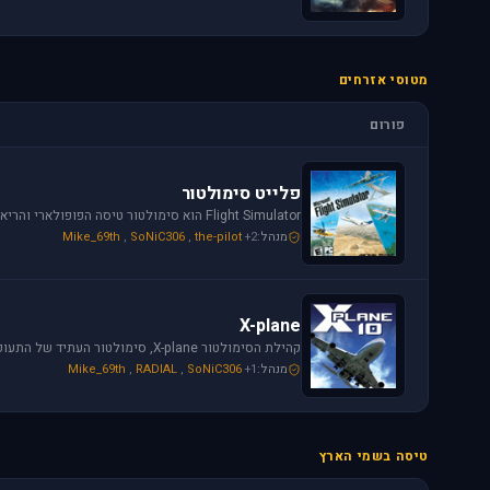
מטוסי אזרחים
פורום
פלייט סימולטור
מנהל:
+2
the-pilot
,
SoNiC306
,
Mike_69th
X-plane
מנהל:
+1
SoNiC306
,
RADIAL
,
Mike_69th
טיסה בשמי הארץ