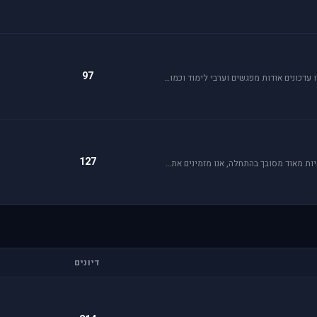
97
פורום בית ספר לטיסה לסימולטור פאלקון. בפורום תקבלו עדכונים אודות מפגשים וערבי לימוד וכמובן מדריכי סימולטור.
127
כל סימולטור מסדרת DCS הוא עולם בפני עצמו ויכול להיות מאוד מסובך בהתחלה, אנו מזמינים אתכם להרשם לבית הספר לטיסה על מנת ללמוד על כל רבדי מדמי הטיסה השונים.
דיונים