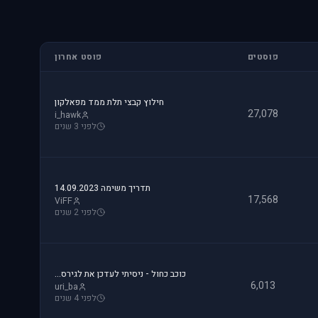
פוסטים
פוסט אחרון
חילוץ קבצי תלת ממד מפאלקון
27,078
i_hawk
לפני 3 שנים
תדריך משימה 14.09.2023
17,568
ViFF
לפני 2 שנים
כוכב כחול - ניסיתי לעדכן את לגירסה 1.1 וקיבלתי הודעת שגיאה.
6,013
uri_ba
לפני 4 שנים