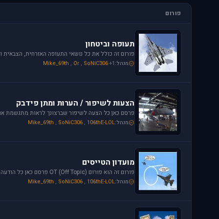
פורום
תעופה וביטחון
מנהל:
+1
SoNiC306
,
Or
,
Mike_69th
הצעות לשיפור / הערות ומתן פידבק
מנהל:
106thE-LOL
,
SoNiC306
,
Mike_69th
מועדון הטייסים
פורום זה הוא פורום (OT (Off Topic פרסם כאן כל הודעה שמתחשקת לך וראויה לדיון.
מנהל:
106thE-LOL
,
SoNiC306
,
Mike_69th