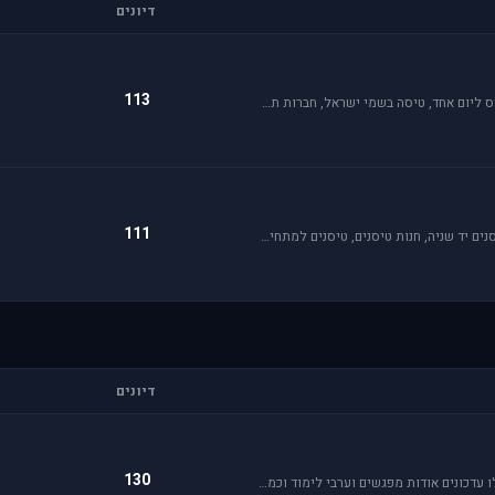
דיונים
113
פורום תעופה קלה מתמחה בכל האפשרויות הקיימות: טייס ליום אחד, טיסה בשמי ישראל, חברות תעופה, בתי ספר לטיסה, רשיון טייס ואפילו טיסות רומנטיות.
111
טיסנאות היא תחביב יקר, בואו לקבל תמיכה ומידע על טיסנים יד שניה, חנות טיסנים, טיסנים למתחילים וכמובן לשתף את החברים בחוויות. הצטרפו לפורום טיסנים!
דיונים
130
פורום בית ספר לטיסה בסימולטור אי אל 2. בפורום תקבלו עדכונים אודות מפגשים וערבי לימוד וכמובן מדריכי סימולטור.