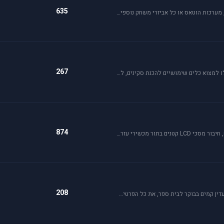
635
פרסם בפורום זה ג'ויסטיק, מצערת, פדלים, הגה, trackIR, מערכות הוטאס או כל אביזרי משחק נוספים שברצונך למכור או לרכוש. חברות מובילות בתחום: Saitek, CH, Microsoft, Logitech, Hotas.
267
פורום זה מהווה מסגרת לקהילת יוצרי הסקינים. כאן תוכלו למצוא כלים שימושיים להכנת סקינים, לקבל ידע על עשיית סקין וכמובן לצפות ולתת פידבק על עבודות סקינים בתהליך.
874
בפורום זה תוכלו למצוא מידע על בניית קוקפיטים ביתיים, חיבור מסכי LCD קטנים בתור מכשירי עזר ועוד. בנוסף, זהו הפורום לשאלות לגבי ג'ויסטיקים, כרטיסי מסך בניית מחשב וכו'.
208
לחיילים הצעירים, אלו שעומדים ללבוש מדי זית ואלה שעדין קמים בבוקר לבית ספר, את כל הפרטים אודות הגיוס תמצאו כאן.