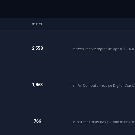
דיונים
2,558
פאלקון מדמה טיסה בצורה ריאליסטית ומתקדמת במטוס ה-F-16. מתקשים? זקוקים לעזרה? רוצים לשתף תמונה או וידיאו מהטיסה שלכם ב- Falcon זהו הפורום המתאים.
1,863
פורום זה מיועד לדיון בסדרת הסימולטורים Digital Combat Simulator וכן בסדרת Lock On Modern Air Combat. מחפשים תמיכה? או סתם רוצים לשתף מידע ותמונות זהו המקום הנכון.
766
ניתן לדון בכל סימולטור טיסה או משחקים שאינם בגדר סימולטורים אשר אין להם פורום נפרד ובסימולטורים נוסטלגיים כגון: אף-15, אף-18, חיל האויר האמריקני, כוכב כחול - "חיל האויר הישראלי" וסטרייק פייטרס.