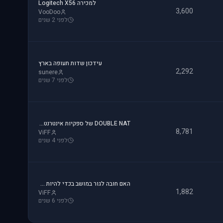
למכירה Logitech X56
3,600
VooDoo
לפני 2 שנים
עידכון שדות תעופה בארץ
2,292
sunere
לפני 7 שנים
DOUBLE NAT של ספקיות אינטרנט - והפרעה לטיסות אונליין
8,781
ViFF
לפני 4 שנים
האם חובה לגור במושב בכדי להיות טייס?
1,882
ViFF
לפני 6 שנים