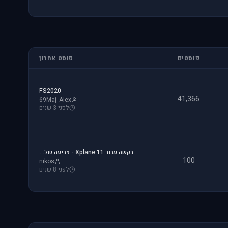
פוסטים
פוסט אחרון
FS2020
41,366
69Maj_Alex
לפני 3 שנים
בקשה עבור Xplane 11 - צביעה של חברת ישראייר למטוס FF A320
100
nikos
לפני 8 שנים