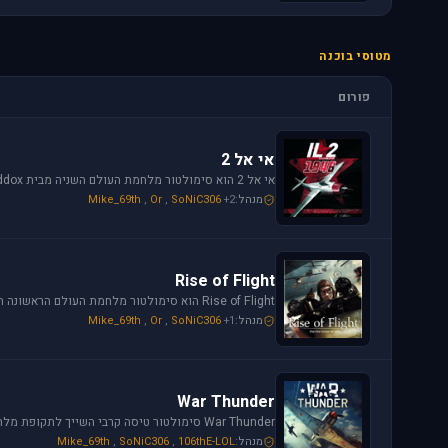
מטוסי בוכנה
פורום
אי אל 2
מנהל:
+2
SoNiC306
,
Or
,
Mike_69th
Rise of Flight
מנהל:
+1
SoNiC306
,
Or
,
Mike_69th
War Thunder
מנהל:
106thE-LOL
,
SoNiC306
,
Mike_69th