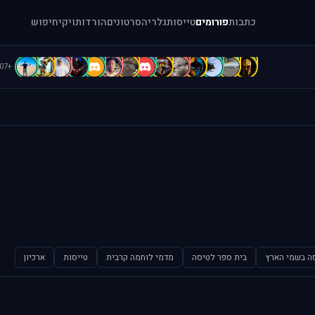
כתבות
פורומים
טייסות
גלריה
סרטונים
הורדות
ויקי
חיפוש
d
C
c
b
B
B
B
b
b
A
A
A
[
=
+107
ה בשמי הארץ
בית ספר לטיסה
מדמי לוחמה קרבית
טייסות
ארכיון