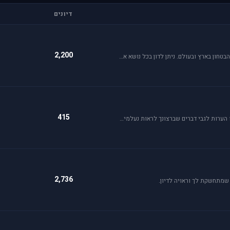
דיונים
2,200
פורום זה כולל את כל נושאי התעופה האזרחית, הצבאית והבטחון בארץ ובעולם. ניתן לדון בכל נושא אקטואלי או היסטורי בתחומים אלו.
415
פרסם כאן כל הצעה לשיפור שברצונך לראות מתגשמת או הערות לגבי דברים שברצונך לראות נעלמים או מציקים לך.
2,736