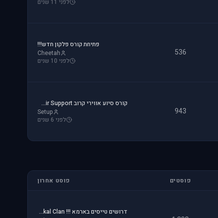
לפני 11 שנים
פתיחת קורס פלקון חדש!!!
536
Cheetah
לפני 10 שנים
קורס סיוע אווירי קרוב CAS - Close Air Support
943
Setup
לפני 6 שנים
פוסטים
פוסט אחרון
דרושים טייסים בארמא !!! Sayeret Matkal Clan