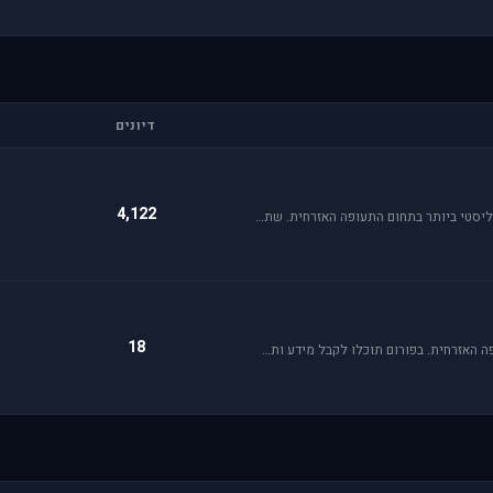
דיונים
4,122
Flight Simulator הוא סימולטור טיסה הפופולארי והריאליסטי ביותר בתחום התעופה האזרחית. שתף וקבל תמיכה עבור שדות תעופה, סינרים, צביעות ומטוסים עבור FSX ו-FS2004.
18
קהילת הסימולטור X-plane, סימולטור העתיד של התעופה האזרחית. בפורום תוכלו לקבל מידע ותמיכה. אז קדימה, תפסו את הג'ויסטיק והצטרפו לחוויה.