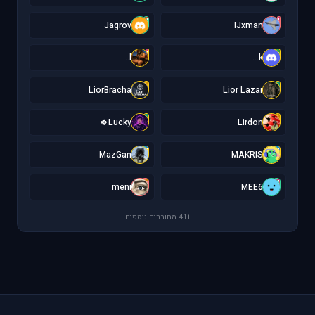
J
I
Jagrov
IJxman
l
k
l...
k...
L
L
LiorBracha
Lior Lazar
L
L
Lucky🍀
Lirdon
M
M
MazGan
MAKRIS
m
M
meni
MEE6
+41 מחוברים נוספים