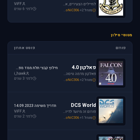
ViFF
לחיילים הצעירים, אלו שעומדים ללבוש מדי זית ואלה שעדין קמים בבוקר לבית ספר, את כל הפרטים אודות הגיוס תמצאו כאן.
לפני 6 שנים
מנהל:
+2
SoNiC306
,
Mike_69th
,
loven
מטוסי סילון
פורום
פוסט אחרון
פאלקון 4.0
חילוץ קבצי תלת ממד מפאלקון
i_hawk
פאלקון מדמה טיסה בצורה ריאליסטית ומתקדמת במטוס ה-F-16. מתקשים? זקוקים לעזרה? רוצים לשתף תמונה או וידיאו מהטיסה שלכם ב- Falcon זהו הפורום המתאים.
לפני 3 שנים
מנהל:
+2
SoNiC306
,
Mike_69th
,
i_hawk
DCS World
תדריך משימה 14.09.2023
ViFF
פורום זה מיועד לדיון בסדרת הסימולטורים Digital Combat Simulator וכן בסדרת Lock On Modern Air Combat. מחפשים תמיכה? או סתם רוצים לשתף מידע ותמונות זהו המקום הנכון.
לפני 2 שנים
מנהל:
+1
SoNiC306
,
Or
,
Mike_69th