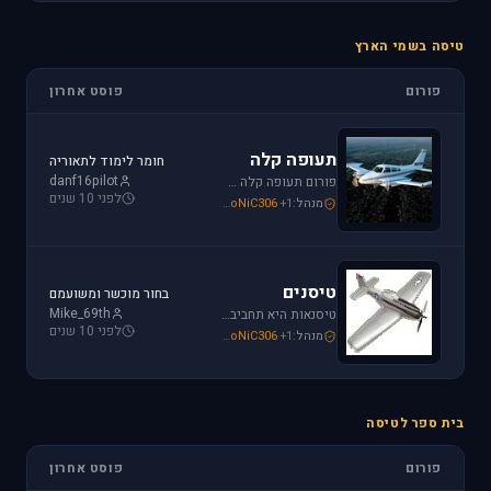
טיסה בשמי הארץ
פורום
פוסט אחרון
תעופה קלה
חומר לימוד לתאוריה
danf16pilot
פורום תעופה קלה מתמחה בכל האפשרויות הקיימות: טייס ליום אחד, טיסה בשמי ישראל, חברות תעופה, בתי ספר לטיסה, רשיון טייס ואפילו טיסות רומנטיות.
לפני 10 שנים
מנהל:
+1
SoNiC306
,
Mike_69th
,
loven
טיסנים
בחור מוכשר ומשועמם
Mike_69th
טיסנאות היא תחביב יקר, בואו לקבל תמיכה ומידע על טיסנים יד שניה, חנות טיסנים, טיסנים למתחילים וכמובן לשתף את החברים בחוויות. הצטרפו לפורום טיסנים!
לפני 10 שנים
מנהל:
+1
SoNiC306
,
Mike_69th
,
Iaf_Assaf
בית ספר לטיסה
פורום
פוסט אחרון