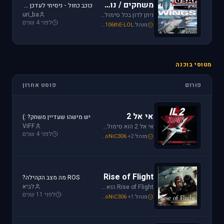
משחקים / נוסטלגיה
כוכב כחול - ניסיתי לעדכן את לגירסה 1.1 וקיבלתי הודעת שגיאה.
uri_ba
ניתן לדון בכל סימולטור טיסה או משחקים שאינם בגדר סימולטורים אשר אין להם פורום נפרד ובסימולטורים נוסטלגיים כגון: אף-15, אף-18, חיל האויר האמריקני, כוכב כחול - "חיל האויר הישראלי" וסטרייק פייטרס.
לפני 4 שנים
מנהל:
106thE-LOL
,
SoNiC306
,
Mike_69th
מטוסי בוכנה
פורום
פוסט אחרון
אי אל 2
יש מישהו שעדיין משחק? :)
ViFF
אי אל 2 הוא סימולטור מלחמת העולם השניה מבית Oleg Maddox. טוס בספיטפייר ומוסטנג ושנה את ההיסטוריה במלחמות מעל שמי אירופה, צפון אפריקה והמזרח הרחוק.
לפני 4 שנים
מנהל:
+2
SoNiC306
,
Or
,
Mike_69th
Rise of Flight
ROS מה מצב הקהילה?
לביא
Rise of Flight הוא סימולטור מלחמת העולם הראשונה הטוב ביותר שיש! טוס בשמים הווירטואליים במטוסים האגדיים, Sopwith Camel, S.E.5a, Albatros D.Va וה-Fokker Dr.1 שטסו בהם אבירי מלחמת העולם. השמיים הווירטואליים צריכים אותך!
לפני 11 שנים
מנהל:
+1
SoNiC306
,
Or
,
Mike_69th