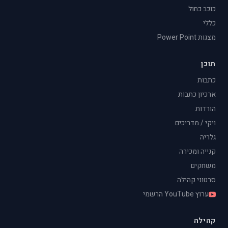
כוכב כחול
כללי
מצגות Power Point
תוכן
כתבות
ארכיון כתבות
הורדות
ויקי / מדריכים
גלריה
קנייה ומכירה
משחקים
סרטוני קהילה
ערוץ YouTube הרשמי
קהילה