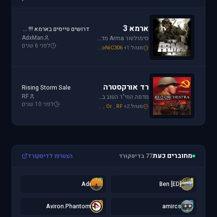
ארמא 3
דרושים טייסים בארמא !!! Sayeret Matkal Clan
AdxMan
סימולטור Arma מדמה את לוחמת שדה הקרב ברמה ריאליסטית גבוהה. בנוסף, ארמא משלב בין לוחמה אווירית ללוחמת שדה קרקעית.
לפני 6 שנים
מנהל:
+1
SoNiC306
,
Mike_69th
,
galzohar
רד אורקסטרה
Rising Storm Sale
RF
מדמה החי"ר הטוב ביותר שיצא למלחמת העולם השנייה. המשחק היחידי שמחזיר אותך לחזית המזרחית. כולל לוחמת חי"ר ושריון.
לפני 10 שנים
מנהל:
+2
RF
,
Or
,
Mike_69th
מחוברים כעת
77 בדיסקורד
הצטרפו לדיסקורד
A
[
Adi
[ED] Ben
A
a
Aviron.Phantom
amircs