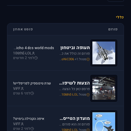
כללי
פורום
פוסט אחרון
תעופה וביטחון
jericho 4 dcs world mods
106thE-LOL
פורום זה כולל את כל נושאי התעופה האזרחית, הצבאית והבטחון בארץ ובעולם. ניתן לדון בכל נושא אקטואלי או היסטורי בתחומים אלו.
לפני 2 חודשים
מנהל:
+1
SoNiC306
,
Or
,
Mike_69th
הצעות לשיפור / הערות ומתן פידבק
שרת טימספיק לפריפלייט!
ViFF
פרסם כאן כל הצעה לשיפור שברצונך לראות מתגשמת או הערות לגבי דברים שברצונך לראות נעלמים או מציקים לך.
לפני 6 שנים
מנהל:
106thE-LOL
,
SoNiC306
,
Mike_69th
מועדון הטייסים
איפה הקהילה בימינו?
ViFF
פורום זה הוא פורום (OT (Off Topic פרסם כאן כל הודעה שמתחשקת לך וראויה לדיון.
לפני 2 שנים
מנהל:
106thE-LOL
,
SoNiC306
,
Mike_69th