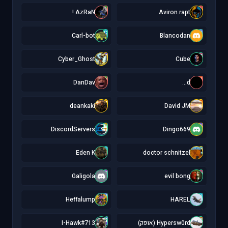
A
A
AzRaN !
Aviron.rapt
C
B
Carl-bot
Blancodan
C
C
Cyber_Ghost
Cube
D
d
DanDav
d...
d
D
deankaki
David JM
D
D
DiscordServers
Dingo669
E
d
Eden K
doctor schnitzel
G
e
Galigola
evil bong
H
H
Heffalump
HAREL
I
H
Hypersw0rd (אופק)
I-Hawk#713