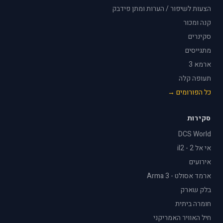
הצעות לשיפור / הערות ומתן פידבק
קנה ומכור
סקינרים
מתגייסים
ארמא 3
תעופה קלה
כל הפורומים →
סקירות
DCS World
אי אל 2 - il2
אירועים
ארמד אסולט - Arma 3
בלק שארק
חומרה ביתית
חיל האוויר האמריקני