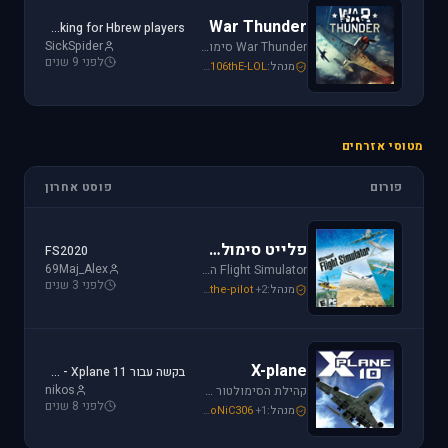
War Thunder
Looking for Hbrew players...
SickSpider
War Thunder סימולטור טיסה קרבי השייך לתקופת מלחמת העולם השנייה, לכותר אפשרות לתפקד בקשת רחבה של רמות ריאליזם החל מאפשרות Arcade ועד לסימולטור של ממש.
לפני 9 שנים
מנהל:
106thE-LOL
,
SoNiC306
,
Mike_69th
מטוסי אזרחים
פורום
פוסט אחרון
פלייט סימולטור
FS2020
69Maj_Alex
Flight Simulator הוא סימולטור טיסה הפופולארי והריאליסטי ביותר בתחום התעופה האזרחית. שתף וקבל תמיכה עבור שדות תעופה, סינרים, צביעות ומטוסים עבור FSX ו-FS2004.
לפני 3 שנים
מנהל:
+2
the-pilot
,
SoNiC306
,
Mike_69th
X-plane
בקשה עבור Xplane 11 - צביעה של חברת ישראייר למטוס FF A320
nikos
קהילת הסימולטור X-plane, סימולטור העתיד של התעופה האזרחית. בפורום תוכלו לקבל מידע ותמיכה. אז קדימה, תפסו את הג'ויסטיק והצטרפו לחוויה.
לפני 8 שנים
מנהל:
+1
SoNiC306
,
RADIAL
,
Mike_69th