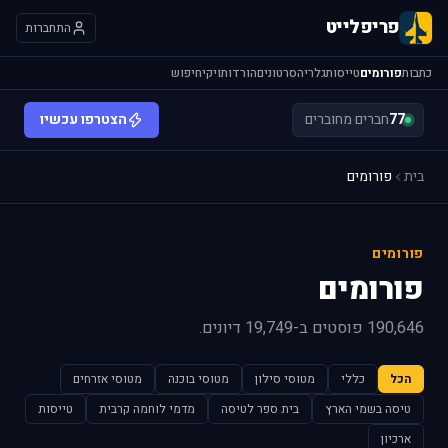
פריפלייט
התחברות
כתבות
פורומים
טייסות
גלריה
סרטונים
הורדות
ויקי
חיפוש
77
חברים מחוברים
הצטרפו עכשיו
בית
פורומים
פורומים
פורומים
190,646 פוסטים ב-19,749 דיונים.
הכל
כללי
מטוסי סילון
מטוסי בוכנה
מטוסי אזרחים
טיסה בשמי הארץ
בית ספר לטיסה
מדמי לוחמה קרבית
טייסות
ארכיון