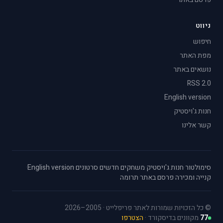
ניווט
חיפוש
מפת האתר
נושאים באתר
RSS 2.0
English version
חנות ג'ויסטיק
קשר אלינו
סימולטור
·
חנות ג'ויסטיק
·
משחקים חדשים
·
סרטונים
·
English version
·
קנייה ומכירה
·
פרסם באתר
·
תרומה
© כל הזכויות שמורות לאתר פריפלייט · 2005–2026
77
מקוונים בדיסקורד ·
הצטרפו