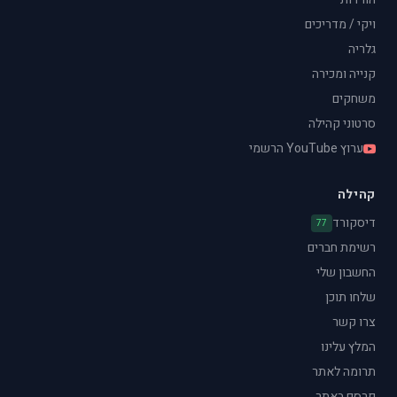
ויקי / מדריכים
גלריה
קנייה ומכירה
משחקים
סרטוני קהילה
ערוץ YouTube הרשמי
קהילה
דיסקורד
77
רשימת חברים
החשבון שלי
שלחו תוכן
צרו קשר
המלץ עלינו
תרומה לאתר
פרסם באתר