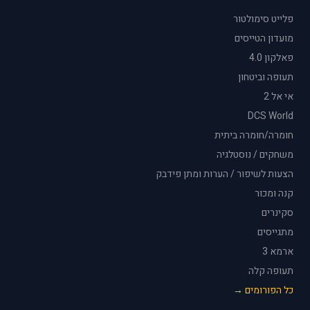
פלייט סימולטור
מועדון הטייסים
פאלקון 4.0
תעופה וביטחון
אי אל 2
DCS World
חומרה/חומרה ביתית
משחקים / נוסטלגיה
הצעות לשיפור / הערות ומתן פידבק
קנה ומכור
סקינרים
מתגייסים
ארמא 3
תעופה קלה
כל הפורומים →