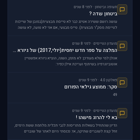
תעופה וביטחון · לפני 8 שנים
ביטחון שדה ?
עושה רושם ששירה אטינג כבר לא טייסת מבצעית(במובן של שייכות
לטייסת מסק"ר מבצעית). טייס מבצעי, אם אני לא טועה, לא עושה
מילואים בביס"ט אלא בטייסת שלו. כל
מועדון הטייסים · לפני 8 שנים
המלצה על ספר חדש יחסית(יולי,2017) של גיורא אפשטיין
אהלן למי שלא מעודכן: לא מזמן, השנה, הוציא גיורא אפשטיין
אוטוביוגרפיה בשיתוף ועריכת אילן כפיר:
https://steim.amazingcdn.space/catalog/product/c
פאלקון 4.0 · לפני 9 שנים
סקר: ממוצע גילאי הפורום
49
מועדון הטייסים · לפני 9 שנים
בא לי להרוג מישהו !
הדיון שהתחיל בשאלות מתריסות לגבי תכלית מלחמת ששת הימים,
זחל קצת לשוברים שתיקה, אז: נכנסתי היום לאתר של שוברים
שתיקה להבין בדיוק, ברמה הפרטנית מה המקרים שהם מספ