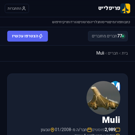
פריפלייט
התחברות
כתבות
פורומים
טייסות
גלריה
סרטונים
הורדות
ויקי
חיפוש
77
חברים מחוברים
הצטרפו עכשיו
בית
חברים
Muli
M
Muli
2,989
פוסטים
חבר/ה מ-01/2008
טבעון