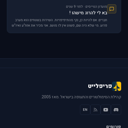
מועדון הטייסים · לפני 9 שנים
בא לי להרוג מישהו !
חברים. אם להיות כן, נקי מהתיפיפויות. השירות בשטחים הוא מערב
פרוע. מי שלא היה שם, פשוט אין לו מושג. אני מכיר את אזח"ע ואיו"ש
לפני ולפנים עוד מסוף 1987
פריפלייט
קהילת הסימולטורים והתעופה בישראל. מאז 2005.
EN
פורומים