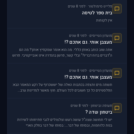
פלייט סימולטור · לפני 8 שנים
בית ספר לטיסה
אין לקוחות
מועדון הטייסים · לפני 8 שנים
מעצבן אותי. גם אתכם ?!
אתה שוב כותב באופן כללי. מה הוא אומר שמקפיץ אותך? מה הם
ה"דברים ברוח דבריו?" ובלי קשר, פרשן בהגדרה אינו אובייקטיבי. פרוש
של סיטואציה הוא על פי דעתו ש
מועדון הטייסים · לפני 8 שנים
מעצבן אותי. גם אתכם ?!
תשתה מים ותצפה בכתבות האלה של יששכרוף על רקע המאמר הבא:
הפלסטינים כל כך חשובים לכל העולם. חוץ מאשר למדינות ערב...
תעופה וביטחון · לפני 8 שנים
ביטחון שדה ?
יש לי תחושה שצה"ל עושה רעש וצלצולים לגבי פתיחותו לשירות
בנות כלוחמות, ובסופו של דבר...: בסופו של דבר בחלק הארי
מהמקרים הוא מכ