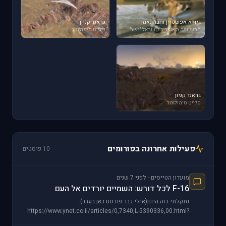
גיורא אפשטיין וחבר נאמן
גראנד-קניון
התעשייה האווירית לישראל "נשר"
פלייט סימולוטר
גראנד קניון
פלייט סימולוטר
פעילות אחרונה בפורומים
10 פוסטים
מועדון הטייסים · לפני 7 שנים
F-16 לכל דורש: השמיים יורדים אל העם
נתקלתי בזה היום(אולי כבר פורסם כאן בעבר):
https://www.ynet.co.il/articles/0,7340,L-5390336,00.html?
utm_source=Taboola_internal&utm_medium=organic http