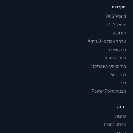
סקירות
DCS World
אי אל 2 - il2
אירועים
ארמד אסולט - Arma 3
בלק שארק
חומרה ביתית
חיל האוויר האמריקני
כוכב כחול
כללי
מצגות Power Point
תוכן
כתבות
ארכיון כתבות
הורדות