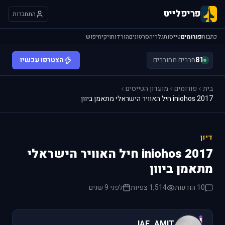
פריפלייט
התחברות
כתבות
פורומים
טייסות
גלריה
סרטונים
הורדות
ויקי
חיפוש
81
חברים מחוברים
הצטרפו עכשיו
בית
פורומים
מועדון הטייסים
iniohos 2017 חיל האוויר הישראלי מתאמן ביוון
דיון
iniohos 2017 חיל האוויר הישראלי
מתאמן ביוון
10 הודעות
1,514 צפיות
לפני 9 שנים
I
IAF_AMIT