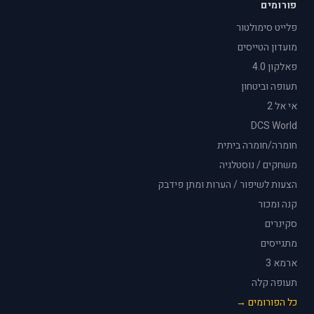
פורומים
פלייט סימולטור
מועדון הטייסים
פאלקון 4.0
תעופה וביטחון
אי אל 2
DCS World
חומרה/חומרה ביתית
משחקים / נוסטלגיה
הצעות לשיפור / הערות ומתן פידבק
קנה ומכור
סקינרים
מתגייסים
ארמא 3
תעופה קלה
כל הפורומים →