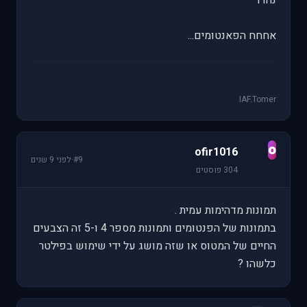
אחחח הפאנטומים...
IAF.Tomer
o
ofir1016
#9
·
לפני 9 שנים
304 פוסטים
תמונות מדהימות עמית .
בתמונות של הפנטומים ותמונות מספר 4 ו-5 זה הצבעים
החיים של המטוס או שזה מושג על ידי שימוש בפילטר
כלשהו ?