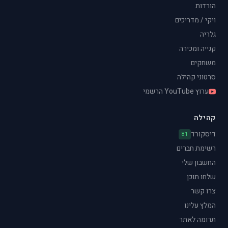
הורדות
ויקי / מדריכים
גלריה
קנייה ומכירה
משחקים
סרטוני קהילה
ערוץ YouTube הרשמי
קהילה
דיסקורד
81
רשימת חברים
החשבון שלי
שלחו תוכן
צרו קשר
המלץ עלינו
תרומה לאתר