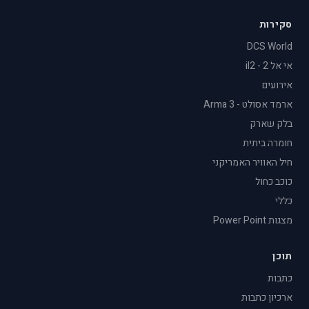
סקירות
DCS World
אי אל 2 - il2
אירועים
ארמד אסולט - Arma 3
בלק שארק
חומרה ביתית
חיל האוויר האמריקני
כוכב כחול
כללי
מצגות Power Point
תוכן
כתבות
ארכיון כתבות