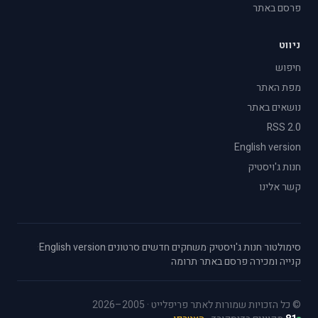
פרסם באתר
ניווט
חיפוש
מפת האתר
נושאים באתר
RSS 2.0
English version
חנות ג'ויסטיק
קשר אלינו
סימולטור
·
חנות ג'ויסטיק
·
משחקים חדשים
·
סרטונים
·
English version
·
קנייה ומכירה
·
פרסם באתר
·
תרומה
© כל הזכויות שמורות לאתר פריפלייט · 2005–2026