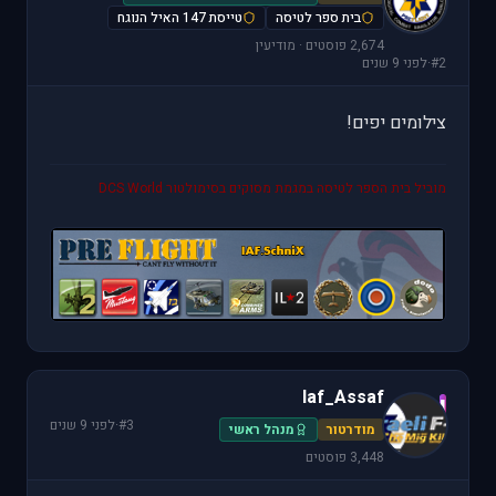
בית ספר לטיסה
טייסת 147 האיל הנוגח
2,674 פוסטים · מודיעין
#2
·
לפני 9 שנים
צילומים יפים!
מוביל בית הספר לטיסה במגמת מסוקים בסימולטור DCS World
Iaf_Assaf
I
#3
·
לפני 9 שנים
מודרטור
מנהל ראשי
3,448 פוסטים