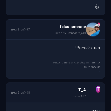
👍
f
falcononeone
#7
·
לפני 9 שנים
2,443 פוסטים · אזור ב"ש
תענוג לעניים!!!
כִּי הִנֵּה יְהוָה בָּאֵשׁ יָבוֹא וְכַסּוּפָה מַרְכְּבֹתָיו
ישעיהו סו טו
T
T_A
#8
·
לפני 9 שנים
167 פוסטים
נהדר