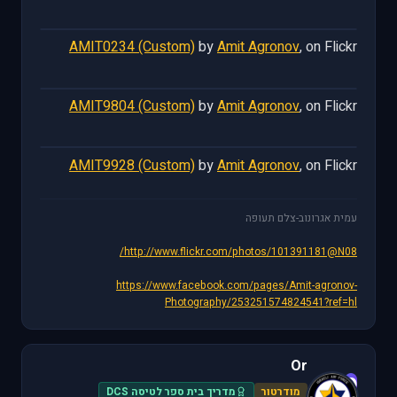
AMIT0234 (Custom)
by
Amit Agronov
, on Flickr
AMIT9804 (Custom)
by
Amit Agronov
, on Flickr
AMIT9928 (Custom)
by
Amit Agronov
, on Flickr
עמית אגרונוב-צלם תעופה
http://www.flickr.com/photos/101391181@N08/
https://www.facebook.com/pages/Amit-agronov-
Photography/253251574824541?ref=hl
Or
O
מודרטור
מדריך בית ספר לטיסה DCS