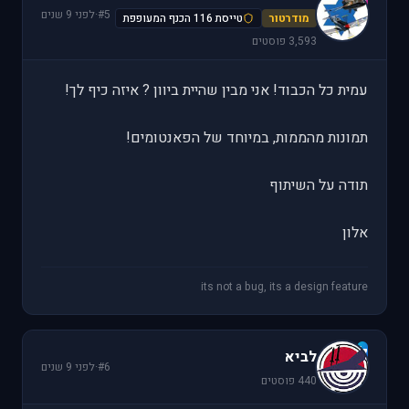
V
#5
·
לפני 9 שנים
מודרטור
טייסת 116 הכנף המעופפת
3,593 פוסטים
עמית כל הכבוד! אני מבין שהיית ביוון ? איזה כיף לך!
תמונות מהממות, במיוחד של הפאנטומים!
תודה על השיתוף
אלון
its not a bug, its a design feature
ל
לביא
#6
·
לפני 9 שנים
440 פוסטים