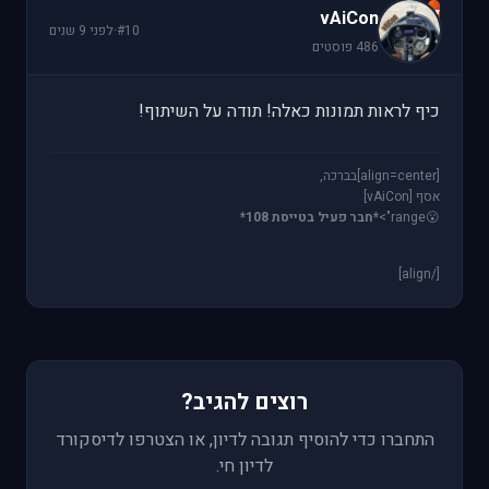
v
vAiCon
#10
·
לפני 9 שנים
486 פוסטים
כיף לראות תמונות כאלה! תודה על השיתוף!
[align=center]בברכה,
אסף [vAiCon]
😮
range">
*חבר פעיל בטייסת 108*
[/align]
רוצים להגיב?
התחברו כדי להוסיף תגובה לדיון, או הצטרפו לדיסקורד
לדיון חי.