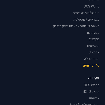
DCS World
חומרה/חומרה ביתית
משחקים / נוסטלגיה
הצעות לשיפור / הערות ומתן פידבק
קנה ומכור
סקינרים
מתגייסים
ארמא 3
תעופה קלה
כל הפורומים →
סקירות
DCS World
אי אל 2 - il2
אירועים
ארמד אסולט - Arma 3