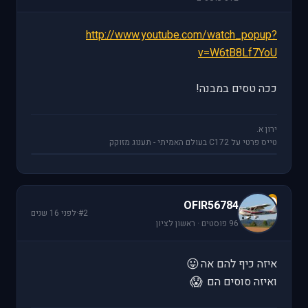
http://www.youtube.com/watch_popup?
v=W6tB8Lf7YoU
ככה טסים במבנה!
ירון א.
טייס פרטי על C172 בעולם האמיתי - תענוג מזוקק
O
OFIR56784
#2
·
לפני 16 שנים
96 פוסטים · ראשון לציון
😛
איזה כיף להם אה
😱
ואיזה סוסים הם