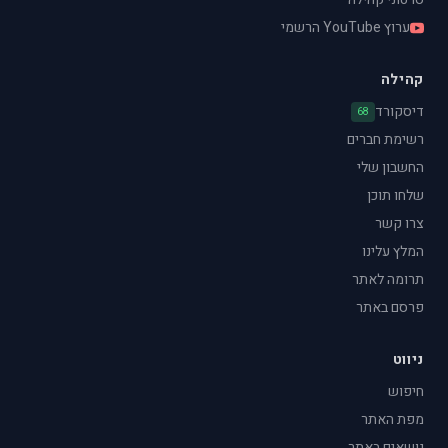
ערוץ YouTube הרשמי
קהילה
דיסקורד
68
רשימת חברים
החשבון שלי
שלחו תוכן
צרו קשר
המלץ עלינו
תרומה לאתר
פרסם באתר
ניווט
חיפוש
מפת האתר
נושאים באתר