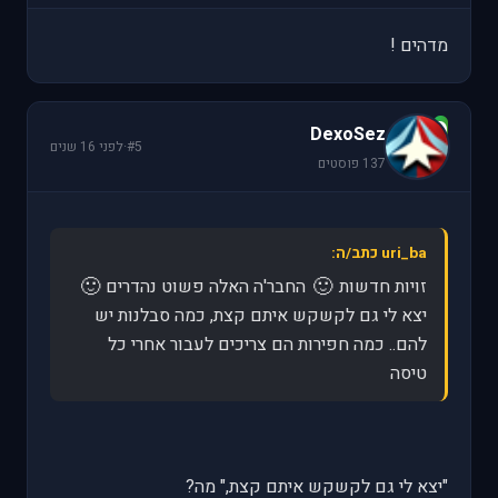
מדהים !
D
DexoSez
#5
·
לפני 16 שנים
137 פוסטים
uri_ba כתב/ה:
🙂
🙂
זויות חדשות
החבר'ה האלה פשוט נהדרים
יצא לי גם לקשקש איתם קצת, כמה סבלנות יש
להם.. כמה חפירות הם צריכים לעבור אחרי כל
טיסה
"יצא לי גם לקשקש איתם קצת," מה?