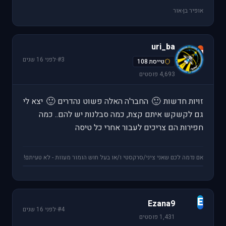
אופיר בן-אור
uri_ba
u
#3
·
לפני 16 שנים
טייסת 108
4,693 פוסטים
🙂
🙂
זויות חדשות
החבר'ה האלה פשוט נהדרים
יצא לי
גם לקשקש איתם קצת, כמה סבלנות יש להם.. כמה
חפירות הם צריכים לעבור אחרי כל טיסה
אם נדמה לכם שאני ציני/סרקסטי ו/או בעל חוש הומור מעוות - לא טעיתם!
E
Ezana9
#4
·
לפני 16 שנים
1,431 פוסטים