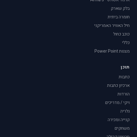
בלק שארק
חומרה ביתית
חיל האוויר האמריקני
כוכב כחול
כללי
מצגות Power Point
תוכן
כתבות
ארכיון כתבות
הורדות
ויקי / מדריכים
גלריה
קנייה ומכירה
משחקים
סרטוני קהילה