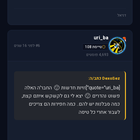
דניאל
uri_ba
u
#6
·
לפני 16 שנים
טייסת 108
4,693 פוסטים
DexoSez כתב/ה:
🙂
[quote="uri_ba"]זויות חדשות
החבר'ה האלה
🙂
פשוט נהדרים
יצא לי גם לקשקש איתם קצת,
כמה סבלנות יש להם.. כמה חפירות הם צריכים
לעבור אחרי כל טיסה