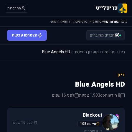
פריפלייט
התחברות
כתבות
פורומים
טייסות
גלריה
סרטונים
הורדות
ויקי
חיפוש
68
חברים מחוברים
הצטרפו עכשיו
בית
פורומים
מועדון הטייסים
Blue Angels HD
דיון
Blue Angels HD
8 הודעות
1,903 צפיות
לפני 16 שנים
Blackout
B
#1
·
לפני 16 שנים
טייסת 108
312 פוסטים