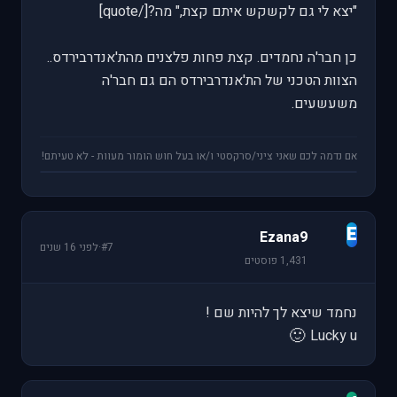
"יצא לי גם לקשקש איתם קצת," מה?[/quote]
כן חבר'ה נחמדים. קצת פחות פלצנים מהת'אנדרבירדס..
הצוות הטכני של הת'אנדרבירדס הם גם חבר'ה
משעשעים.
אם נדמה לכם שאני ציני/סרקסטי ו/או בעל חוש הומור מעוות - לא טעיתם!
E
Ezana9
#7
·
לפני 16 שנים
1,431 פוסטים
נחמד שיצא לך להיות שם !
🙂
Lucky u