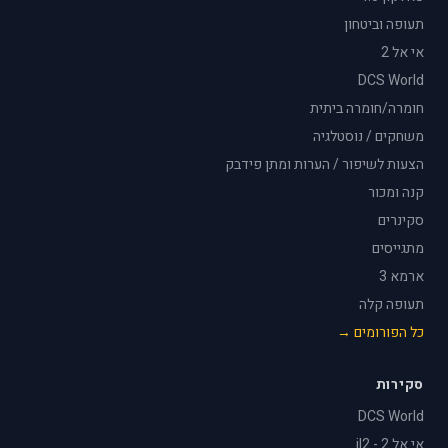
תעופה וביטחון
אי אל 2
DCS World
חומרה/חומרה ביתית
משחקים / נוסטלגיה
הצעות לשיפור / הערות ומתן פידבק
קנה ומכור
סקינרים
מתגייסים
ארמא 3
תעופה קלה
כל הפורומים →
סקירות
DCS World
אי אל 2 - il2