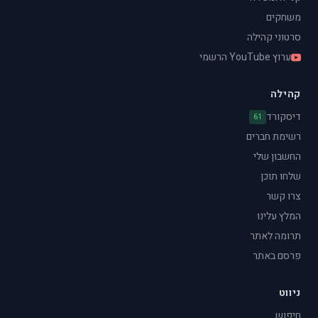
משחקים
סרטוני קהילה
ערוץ YouTube הרשמי
קהילה
דיסקורד
61
רשימת חברים
החשבון שלי
שלחו תוכן
צרו קשר
המלץ עלינו
תרומה לאתר
פרסם באתר
ניווט
חיפוש