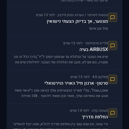
סרטון יפה מאוד - שיהיה בהצלחה!
הצעות לשיפור / הערות ומתן פידבק · לפני 13 שנים
מצטער, אך בדיוק הצעתי נישואין
מזל טוב איש!
פלייט סימולטור · לפני 13 שנים
AIRBUSX בעיה
שים את העכבר על הגלגלת עד שהסמן יהפוך ל"יד",בדרך כלל זה מה
שקורה, וגם אם לא, סובב את הגלגלת של העכבר. לחילופין שים את
העכבר על המספר עצמו של הגובה, וס
פאלקון 4.0 · לפני 13 שנים
סרטון- ארגון חיל האויר הוירטואלי
True_Love', עפ"י תאריך ההצטרפות שלך כנראה שכן. ד"א אני מאוד
אוהב את החתימה שלך, מאוד נכון ומאוד רלוונטי... 108 חודלת
תגובות, אנחנו ממשיכים בשלנו.
תעופה קלה · לפני 14 שנים
החלפת מדריך
היי עומר, אין שום קשר בין החלפת מדריך לרת"א, אתה יכול להחליף