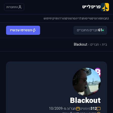
פריפלייט
התחברות
כתבות
פורומים
טייסות
גלריה
סרטונים
הורדות
ויקי
חיפוש
61
חברים מחוברים
הצטרפו עכשיו
בית
חברים
Blackout
B
Blackout
312
פוסטים
חבר/ה מ-10/2009