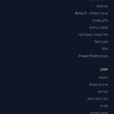
אירועים
ארמד אסולט - Arma 3
בלק שארק
חומרה ביתית
חיל האוויר האמריקני
כוכב כחול
כללי
מצגות Power Point
תוכן
כתבות
ארכיון כתבות
הורדות
ויקי / מדריכים
גלריה
קנייה ומכירה