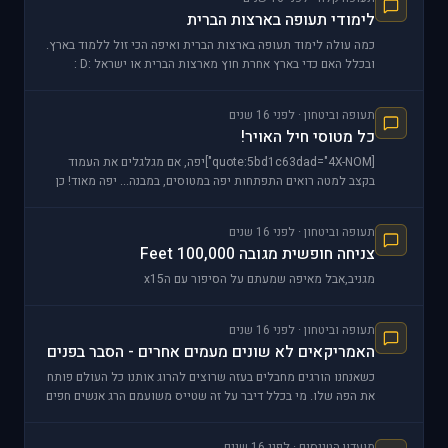
לימודי תעופה בארצות הברית
כמה עולה לימוד תעופה בארצות הברית ואיפה הכי זול ללמוד בארץ.
ובכלל האם כדי בארץ אחרת חוץ מארצות הברית או ישראל :D :
תעופה וביטחון · לפני 16 שנים
כל מטוסי חיל האויר!
[quote:5bd1c63dad="4X-NOM"]יפה, אם מגלגלים את העמוד
בקצב למטה רואים התפתחות יפה במטוסים, במבנה... יפה מאוד! כן
איזה הבדל בין מטוסי הקרב הרי
תעופה וביטחון · לפני 16 שנים
צניחה חופשית מגובה 100,000 Feet
מגניב,אבל מאיפה שמעתם על הסיפור עם הx15
תעופה וביטחון · לפני 16 שנים
האמריקאים לא שונים מעמים אחרים - הסבר בפנים
כשאנחנו הורגים מחבלים בעזה שרוצים להרוג אותנו כל העולם פותח
את הפה שלו. מי בכלל דיבר על זה שטייס משועמם הרג אנשים חפים
מפשע. אני בטוח שאם חיל האוויר שלנו היה
מועדון הטייסים · לפני 16 שנים