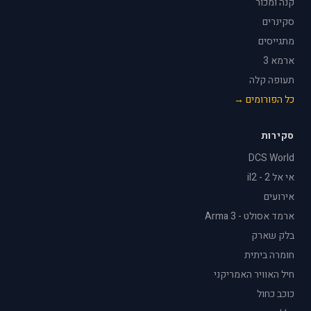
קנה ומכור
סקינרים
מתגייסים
ארמא 3
תעופה קלה
כל הפורומים →
סקירות
DCS World
אי אל 2 - il2
אירועים
ארמד אסולט - Arma 3
בלק שארק
חומרה ביתית
חיל האוויר האמריקני
כוכב כחול