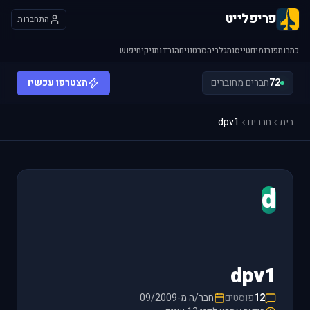
פריפלייט
התחברות
כתבות
פורומים
טייסות
גלריה
סרטונים
הורדות
ויקי
חיפוש
72
חברים מחוברים
הצטרפו עכשיו
בית
חברים
dpv1
d
dpv1
12
פוסטים
חבר/ה מ-09/2009