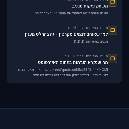
משחק פיקוח מגניב
יש גם משהו דומה לאיפוד אני חושב. אני הצלחתי 39.
מועדון הטייסים · לפני 16 שנים
למי שאוהב דגמים מקרטון - זה בהחלט מענין
מגניב ממש יפה :D :D :D
מועדון הטייסים · לפני 16 שנים
מה שנקרא הגזמות בתחום האיירסופט
[quote:c6f3bd2345="4X-NOM"]אאוץ'... שווה אחד מאלה בבית
לשעת צרה... ואללה צודק אחי דבר כזה לפנים לא נעים