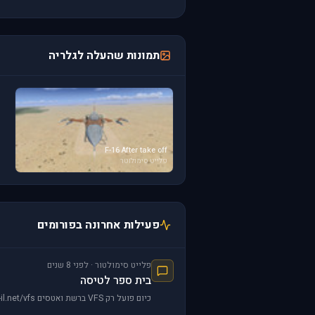
תמונות שהעלה לגלריה
F-16 After take off
פלייט סימולוטר
פעילות אחרונה בפורומים
פלייט סימולטור · לפני 8 שנים
בית ספר לטיסה
כיום פועל רק VFS ברשת ואטסים http://vfs-il.net/vfs/