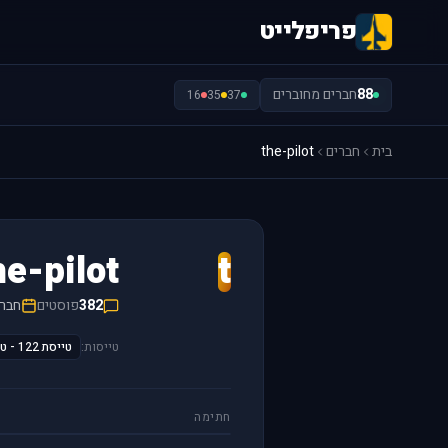
פריפלייט
88
חברים מחוברים
16
35
37
בית
חברים
the-pilot
he-pilot
t
382
פוסטים
חבר/ה 
טייסות:
טייסת 122 - טייסת הנחשון
חתימה