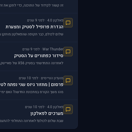
זה קשור לקידוד של התוכנה, כדי לתקן את זה תכנס ללוח 
פאלקון 4.0 · לפני 9 שנים
הגדרת פרופיל לסטיק ומצערת
שלום לכולם, כבר תקופה שהפאלקון מותקן על
War Thunder · לפני 9 שנים
סידור כפתורים על הסטיק
לאחרונה התחדשתי בסטיק X56 של סאייטק, אך לא מצאתי פרופיל תואם לסטיק הנ"ל. רציתי לשאול להמלצתכם בנוגע לסידור הכפתורים על הסטיק - אילו פקודות להגדיר ולאיזה מ
מועדון הטייסים · לפני 10 שנים
פרסום | מחזור גיוס שני נפתח לטי
מהו משך הקורס במתכונת החדשה? האם ימי הה
פאלקון 4.0 · לפני 10 שנים
מערכים לפאלקון
שבת שלום לכולם! לאחרונה התחלתי להתעניי