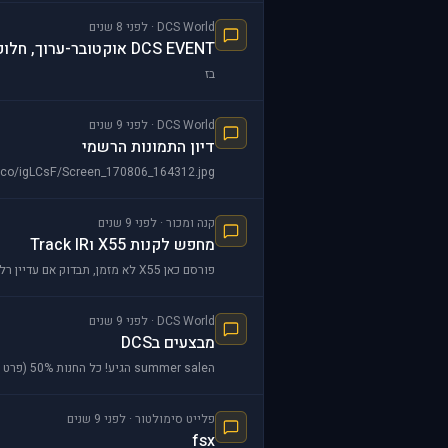
DCS World · לפני 8 שנים
DCS EVENT אוקטובר-ערוך, חלוקה לקבוצות חמישי 19.10 שעה 21.30
בז
DCS World · לפני 9 שנים
דיון התמונות הרשמי
bb.co/igLCsF/Screen_170806_164312.jpg
קנה ומכור · לפני 9 שנים
מחפש לקנות X55 וTrack IR
פורסם כאן X55 לא מזמן, תבדוק אם עדיין רלוונטי
DCS World · לפני 9 שנים
מבצעים בDCS
הsummer sale הגיע! כל החנות 50% (פרט למפת נורמנדי, הassets pack, והמיראז') We are delighted to announce the DCS World e-Shop Summer Sale that starts today a
פלייט סימולטור · לפני 9 שנים
fsx