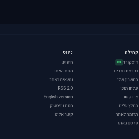
קהילה
ניווט
דיסקורד
חיפוש
88
רשימת חברים
מפת האתר
החשבון שלי
נושאים באתר
שלחו תוכן
RSS 2.0
צרו קשר
English version
המלץ עלינו
חנות ג'ויסטיק
תרומה לאתר
קשר אלינו
פרסם באתר