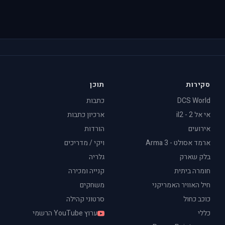
סקירות
תוכן
DCS World
כתבות
אי אל 2 - il2
ארכיון כתבות
אירועים
הורדות
ארמד אסולט - Arma 3
ויקי / מדריכים
בלק שארק
גלריה
חומרה ביתית
קנייה ומכירה
חיל האוויר האמריקני
משחקים
כוכב כחול
סרטוני קהילה
כללי
ערוץ YouTube הרשמי