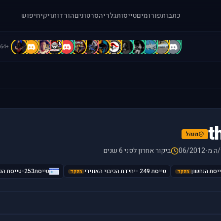
כתבות
פורומים
טייסות
גלריה
סרטונים
הורדות
ויקי
חיפוש
b
B
B
b
b
b
A
A
A
A
A
a
[
.
+64
t
מנהל
מ-06/2012
ביקור אחרון לפני 6 שנים
טייסת 249 -יחידת הכיבוי האווירי
טייסת253-טייסת הנגב
מפקד
מפקד