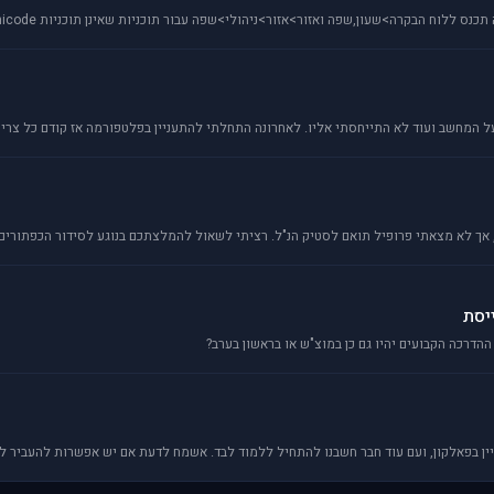
הבקרה>שעון,שפה ואזור>אזור>ניהולי>שפה עבור תוכניות שאינן תוכניות unicode ושם תשנה את אזור המערכת ל
 המחשב ועוד לא התייחסתי אליו. לאחרונה התחלתי להתעניין בפלטפורמה אז קודם כל צריך 
יסת
דרכה הקבועים יהיו גם כן במוצ"ש או בראשון בערב?
ן בפאלקון, ועם עוד חבר חשבנו להתחיל ללמוד לבד. אשמח לדעת אם יש אפשרות להעביר לי