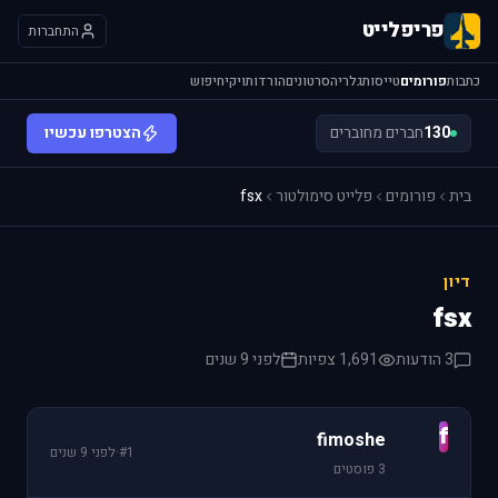
פריפלייט
התחברות
כתבות
פורומים
טייסות
גלריה
סרטונים
הורדות
ויקי
חיפוש
130
חברים מחוברים
הצטרפו עכשיו
בית
פורומים
פלייט סימולטור
fsx
דיון
fsx
3 הודעות
1,691 צפיות
לפני 9 שנים
f
fimoshe
#1
·
לפני 9 שנים
3 פוסטים