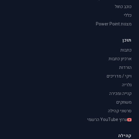
כוכב כחול
כללי
מצגות Power Point
תוכן
כתבות
ארכיון כתבות
הורדות
ויקי / מדריכים
גלריה
קנייה ומכירה
משחקים
סרטוני קהילה
ערוץ YouTube הרשמי
קהילה