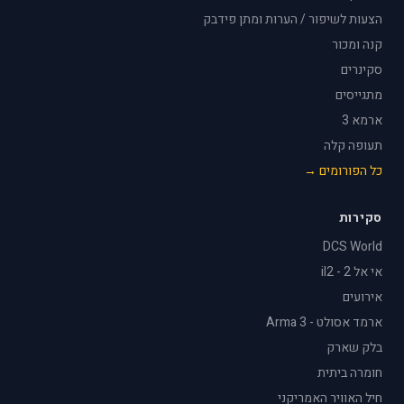
הצעות לשיפור / הערות ומתן פידבק
קנה ומכור
סקינרים
מתגייסים
ארמא 3
תעופה קלה
כל הפורומים →
סקירות
DCS World
אי אל 2 - il2
אירועים
ארמד אסולט - Arma 3
בלק שארק
חומרה ביתית
חיל האוויר האמריקני