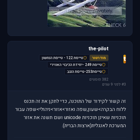
the-pilot
t
מודרטור
טייסת 122 - טייסת הנחשון
טייסת 249 -יחידת הכיבוי האווירי
טייסת253-טייסת הנגב
382 פוסטים
#3
·
לפני 9 שנים
זה קשור לקידוד של התוכנה, כדי לתקן את זה תכנס
ללוח הבקרה>שעון,שפה ואזור>אזור>ניהולי>שפה עבור
תוכניות שאינן תוכניות unicode ושם תשנה את אזור
המערכת לאנגלית(ארצות הברית).