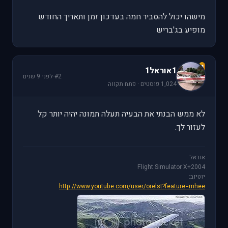
מישהו יכול להסביר חמה בעדכון זמן ותאריך החודש
מופיע בג'בריש
1
1אוראל1
#2
·
לפני 9 שנים
1,024 פוסטים · פתח תקווה
לא ממש הבנתי את הבעיה תעלה תמונה יהיה יותר קל
לעזור לך.
אוראל
Flight Simulator X+2004
יוטיוב:
http://www.youtube.com/user/orelst?feature=mhee