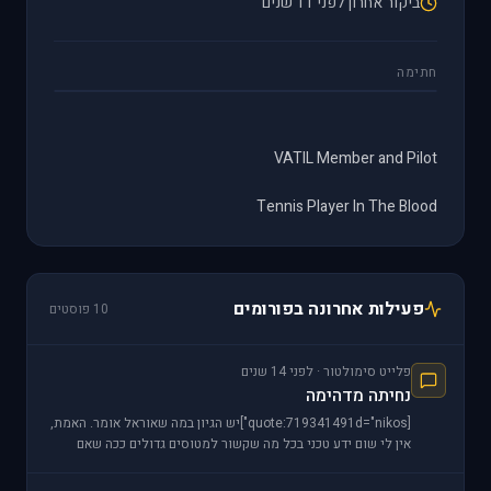
ביקור אחרון לפני 11 שנים
חתימה
VATIL Member and Pilot
Tennis Player In The Blood
פעילות אחרונה בפורומים
10 פוסטים
פלייט סימולטור · לפני 14 שנים
נחיתה מדהימה
[quote:719341491d="nikos"]יש הגיון במה שאוראל אומר. האמת,
אין לי שום ידע טכני בכל מה שקשור למטוסים גדולים ככה שאם
תוכלו לתת תשובה מנומקת מדעית (שרון, סביר להניח