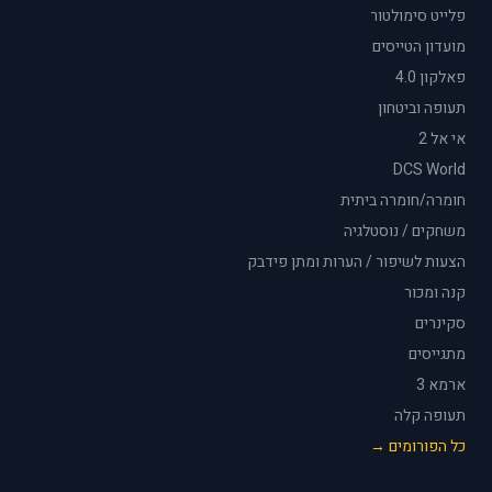
פלייט סימולטור
מועדון הטייסים
פאלקון 4.0
תעופה וביטחון
אי אל 2
DCS World
חומרה/חומרה ביתית
משחקים / נוסטלגיה
הצעות לשיפור / הערות ומתן פידבק
קנה ומכור
סקינרים
מתגייסים
ארמא 3
תעופה קלה
כל הפורומים →