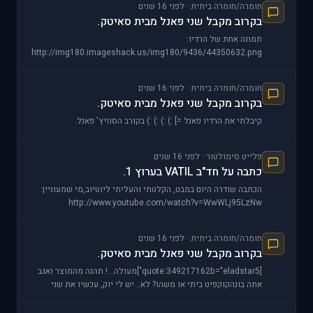
חומרה/חומרה ביתית · לפני 16 שנים
בקרוב מקבל שני פאנל מבית סאיטק.
תמונה אחת של הרדיו:
http://img180.imageshack.us/img180/9436/44350632.png
למעלה - COM2 למטה - NAV2
חומרה/חומרה ביתית · לפני 16 שנים
בקרוב מקבל שני פאנל מבית סאיטק.
קיבלתי את הרדיו פאנל =] :) :) :) :) בקורב הסוויץ' פאנל.
פלייט סימולטור · לפני 16 שנים
כתבה על חד"ב VATIL בערוץ 1.
הכתבה שודרה היום במבט, הקלטתי והעליתי ליוטיוב,מי שמעוניין:
http://www.youtube.com/watch?v=WwWLj95LzNw
חומרה/חומרה ביתית · לפני 16 שנים
בקרוב מקבל שני פאנל מבית סאיטק.
[quote:349217162b="eladstar5"]מעולה...! תהנה מהמוצר ואגב
אתה בונהקוקפיט ביתי או משהו? לא.. יש לי יוק, עכשיו את שני
הפאנלים האלה, מצערת