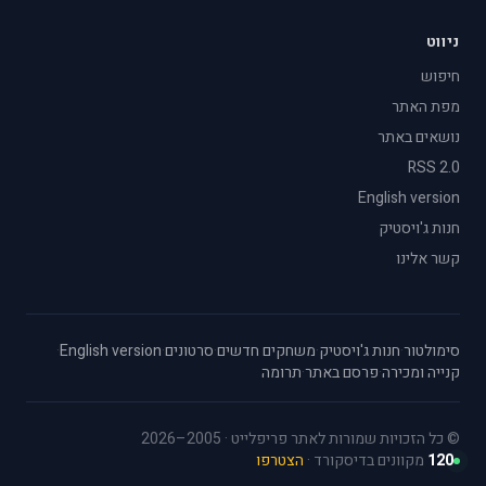
ניווט
חיפוש
מפת האתר
נושאים באתר
RSS 2.0
English version
חנות ג'ויסטיק
קשר אלינו
סימולטור
·
חנות ג'ויסטיק
·
משחקים חדשים
·
סרטונים
·
English version
·
קנייה ומכירה
·
פרסם באתר
·
תרומה
© כל הזכויות שמורות לאתר פריפלייט · 2005–2026
120
מקוונים בדיסקורד ·
הצטרפו