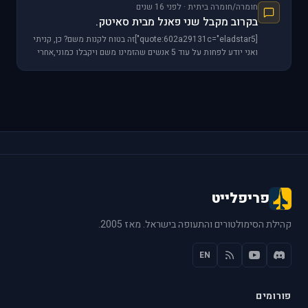
חומרה/חומרה ביתית · לפני 16 שנים
בקרוב מקבל שני פאנל מבית סאיטק.
[quote:602a29131c="eladstar5"]זה בטוח לקנות משם? כן, קניתי
ואני יודע לפחות על עוד 5 אנשים שהזמינו משם ויקבלו כמוני,אחרי
חול המועד.
פריפלייט
קהילת הסימולטורים והתעופה בישראל. מאז 2005.
EN
פורומים