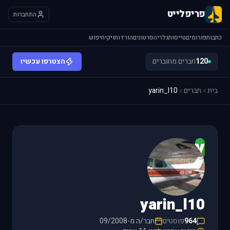
פריפלייט
התחברות
כתבות
פורומים
טייסות
גלריה
סרטונים
הורדות
ויקי
חיפוש
120
חברים מחוברים
הצטרפו עכשיו
בית
חברים
yarin_l10
y
yarin_l10
964
פוסטים
חבר/ה מ-09/2008