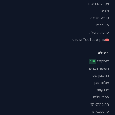
ויקי / מדריכים
גלריה
קנייה ומכירה
משחקים
סרטוני קהילה
ערוץ YouTube הרשמי
קהילה
דיסקורד
120
רשימת חברים
החשבון שלי
שלחו תוכן
צרו קשר
המלץ עלינו
תרומה לאתר
פרסם באתר