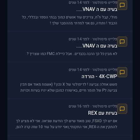
פלייט סימולטור · לפני 14 שנים
בעיה עם ה VNAV.....
מולי, קבל ח"ח, צריכים עוד אנשים כמוך בבתי הספר ובכללי, כל
הכבוד ! ותודה, גם אני למדתי מההסבר שלך !
פלייט סימולטור · לפני 14 שנים
בעיה עם ה VNAV.....
לא מבין כל כך הרבה בכבדים.. אבל כיילת FMC כמו שצריך ?
פלייט סימולטור · לפני 14 שנים
4X-CWP - הורדה
פשש אחלה צביעה ! לדיפולטי של X נכון ? (אשמח מאוד אם תכין
צביעה לP של תומר חיים, באישורו כמובן שלא יהיו בעיות זכויות
יוצרים)
פלייט סימולטור · לפני 16 שנים
בעיות עם REX
אם יש לך FSXD, טוב מאוד שיש לך הודעת שגיאה. אני לא מציע לך
להתקין את ה-REX, אני התקנתי,ואני יודע על עוד 10 שזה קרה להם,
פשוט לא מצליחים להפעיל את הסימ'. וח