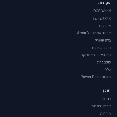
סקירות
DCS World
אי אל 2 - il2
אירועים
ארמד אסולט - Arma 3
בלק שארק
חומרה ביתית
חיל האוויר האמריקני
כוכב כחול
כללי
מצגות Power Point
תוכן
כתבות
ארכיון כתבות
הורדות