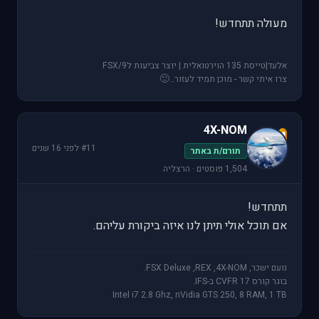
מעולה תתחדש!
אלעד|טייסת 135 הוירטואלית | יוצר צביעות לFSX/9
🙂
צרו איתי קשר - מוכן תמיד לעזור..
4X-NOM
4
#11
·
לפני 16 שנים
תורם/ת באתר
1,504 פוסטים · הרצליה
תתחדש!
אם תוכל אולי תיתן לנו איזה ביקורת עליהם.
נועם ישכר, FSX Deluxe ,REX ,4X-NOM.
בוגר קורס CVFR 17 ב-IFS.
Intel i7 2.8 Ghz, nVidia GTS 250, 8 RAM, 1 TB