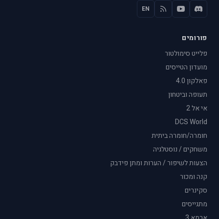
EN
פורומים
פלייט סימולטור
מועדון הטייסים
פאלקון 4.0
תעופה וביטחון
אי אל 2
DCS World
חומרה/חומרה ביתית
משחקים / נוסטלגיה
הצעות לשיפור / הערות ומתן פידבק
קנה ומכור
סקינרים
מתגייסים
ארמא 3