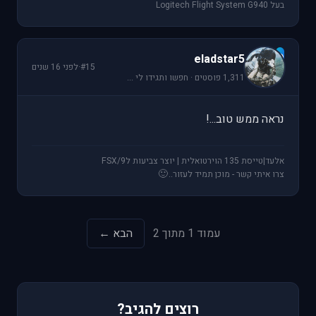
בעל Logitech Flight System G940
e
eladstar5
#15
·
לפני 16 שנים
1,311 פוסטים · חפשו ותגידו לי ...
נראה ממש טוב...!
אלעד|טייסת 135 הוירטואלית | יוצר צביעות לFSX/9
🙂
צרו איתי קשר - מוכן תמיד לעזור..
עמוד 1 מתוך 2
הבא ←
רוצים להגיב?