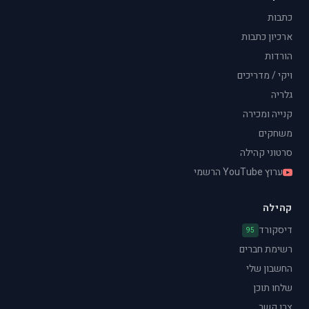
כתבות
ארכיון כתבות
הורדות
ויקי / מדריכים
גלריה
קנייה ומכירה
משחקים
סרטוני קהילה
ערוץ YouTube הרשמי
קהילה
דיסקורד
95
רשימת חברים
החשבון שלי
שלחו תוכן
צרו קשר