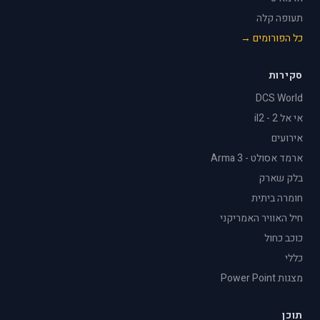
תעופה קלה
כל הפורומים →
סקירות
DCS World
אי אל 2 - il2
אירועים
ארמד אסולט - Arma 3
בלק שארק
חומרה ביתית
חיל האוויר האמריקני
כוכב כחול
כללי
מצגות Power Point
תוכן