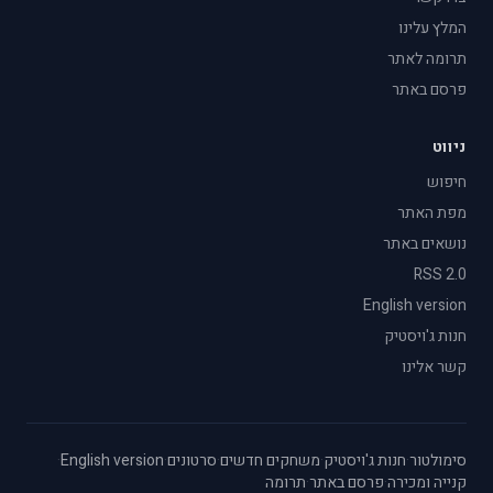
המלץ עלינו
תרומה לאתר
פרסם באתר
ניווט
חיפוש
מפת האתר
נושאים באתר
RSS 2.0
English version
חנות ג'ויסטיק
קשר אלינו
סימולטור
·
חנות ג'ויסטיק
·
משחקים חדשים
·
סרטונים
·
English version
·
קנייה ומכירה
·
פרסם באתר
·
תרומה