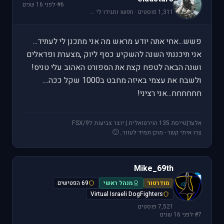
#6
·
לפני 16 שנים
1,311 פוסטים · חפשו ותגידו לי ...
פשש...אחי אתה יודע מראש מה אני מתכנן לי לעתיד...
אני תיכננתי השנה להשקיע כסף ליוק ,מצערת ופדאלים
ושנה הבאה לטפח קצת את הספורט האהוב עלי טניס!
ולשבח את עצמי באיזה מחבט ב1000 שקל ככה....
חחחחחח...אני רציני!
אלעד|טייסת 135 הוירטואלית | יוצר צביעות לFSX/9
🙂
צרו איתי קשר - מוכן תמיד לעזור..
Mike_69th
M
מודרטור
מנהל ראשי
69 הפטישים
Virtual Israeli DogFighters
7,521 פוסטים
#7
·
לפני 16 שנים