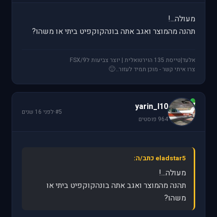
מעולה...!
תהנה מהמוצר ואגב אתה בונהקוקפיט ביתי או משהו?
אלעד|טייסת 135 הוירטואלית | יוצר צביעות לFSX/9
🙂
צרו איתי קשר - מוכן תמיד לעזור..
y
yarin_l10
#5
·
לפני 16 שנים
964 פוסטים
eladstar5 כתב/ה:
מעולה...!
תהנה מהמוצר ואגב אתה בונהקוקפיט ביתי או
משהו?