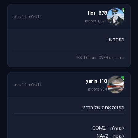
l
lior_678
#12
·
לפני 16 שנים
1,091 פוסטים
תתחדש!
בוגר קורס CVFR מחזור 18, IFS
y
yarin_l10
#13
·
לפני 16 שנים
964 פוסטים
תמונה אחת של הרדיו:
למעלה - COM2
למטה - NAV2