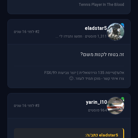
Tennis Player In The Blood
e
eladstar5
#2
·
לפני 16 שנים
1,311 פוסטים · חפשו ותגידו לי ...
זה בטוח לקנות משם?
אלעד|טייסת 135 הוירטואלית | יוצר צביעות לFSX/9
🙂
צרו איתי קשר - מוכן תמיד לעזור..
y
yarin_l10
#3
·
לפני 16 שנים
964 פוסטים
eladstar5 כתב/ה: