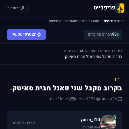
פריפלייט
התחברות
כתבות
פורומים
טייסות
גלריה
סרטונים
הורדות
ויקי
חיפוש
95
חברים מחוברים
הצטרפו עכשיו
בית
פורומים
חומרה/חומרה ביתית
בקרוב מקבל שני פאנל מבית סאיטק.
דיון
בקרוב מקבל שני פאנל מבית סאיטק.
16 הודעות
3,123 צפיות
לפני 16 שנים
y
yarin_l10
#1
·
לפני 16 שנים
964 פוסטים