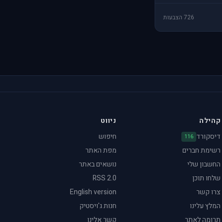
726 הצבעות
קהילה
ניווט
דיסקורד
חיפוש
116
רשימת חברים
מפת האתר
החשבון שלי
נושאים באתר
שלחו תוכן
RSS 2.0
צרו קשר
English version
המלץ עלינו
חנות ג'ויסטיק
תרומה לאתר
קשר אלינו