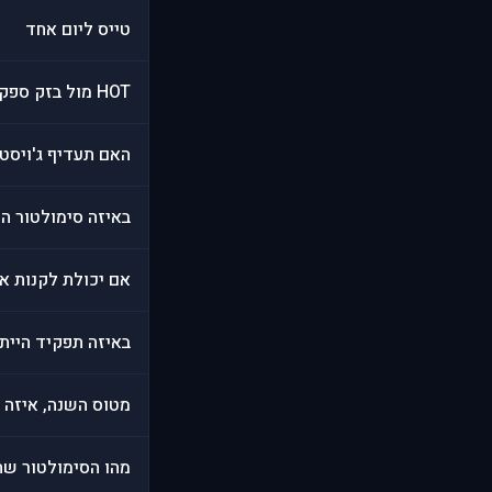
טייס ליום אחד
HOT מול בזק ספק ותשתית אינטרנט, מה עדיף?
האם תעדיף ג'ויסטיק עם edback
באיזה סימולטור הי
אם יכולת לקנות אב
באיזה תפקיד היית 
מטוס השנה, איזה מ
מהו הסימולטור שהכ