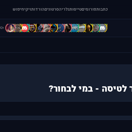
כתבות
פורומים
טייסות
גלריה
סרטונים
הורדות
ויקי
חיפוש
B
B
b
b
A
A
A
A
A
a
[
=
1
.
+92
 לטיסה - במי לבחור?