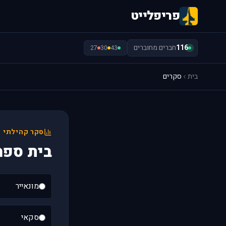
פריפלייט
116
חברים מחוברים
27
30
43
בית
סקרים
סקר קהילתי
בית ספר
מונאייר
סקאי