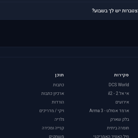
טברות יש לך בשבוע?
סקירות
תוכן
DCS World
כתבות
אי אל 2 - il2
ארכיון כתבות
אירועים
הורדות
ארמד אסולט - Arma 3
ויקי / מדריכים
בלק שארק
גלריה
חומרה ביתית
קנייה ומכירה
חיל האוויר האמריקני
משחקים