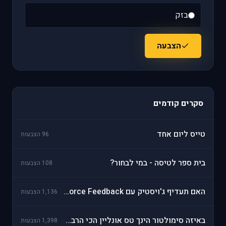
בזק
הצבעה
סקרים קודמים
טייס ליום אחד
96 הצבעות
בית ספר לטיסה - במי לבחור?
108 הצבעות
האם תעדיף ג'ויסטיק עם Force Feedback?
1,136 הצבעות
באיזה סימולטור הינך טס אונליין הכי הרבה?
1,398 הצבעות