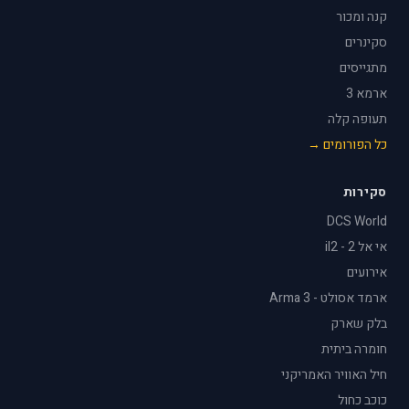
קנה ומכור
סקינרים
מתגייסים
ארמא 3
תעופה קלה
כל הפורומים →
סקירות
DCS World
אי אל 2 - il2
אירועים
ארמד אסולט - Arma 3
בלק שארק
חומרה ביתית
חיל האוויר האמריקני
כוכב כחול