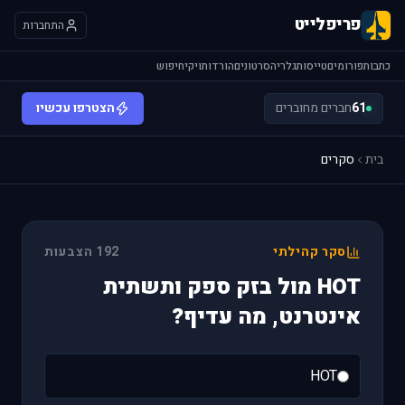
פריפלייט
התחברות
כתבות
פורומים
טייסות
גלריה
סרטונים
הורדות
ויקי
חיפוש
61
חברים מחוברים
הצטרפו עכשיו
בית
סקרים
סקר קהילתי
192 הצבעות
HOT מול בזק ספק ותשתית
אינטרנט, מה עדיף?
HOT