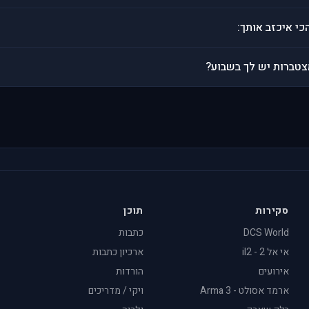
י איכזב אותך:
טברות יש לך בשבוע?
סקירות
תוכן
DCS World
כתבות
אי אל 2 - il2
ארכיון כתבות
אירועים
הורדות
ארמד אסולט - Arma 3
ויקי / מדריכים