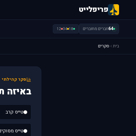
פריפלייט
64
חברים מחוברים
12
34
18
בית
סקרים
סקר קהילתי
באיזה ת
טייס קרב
טייס מסוקים