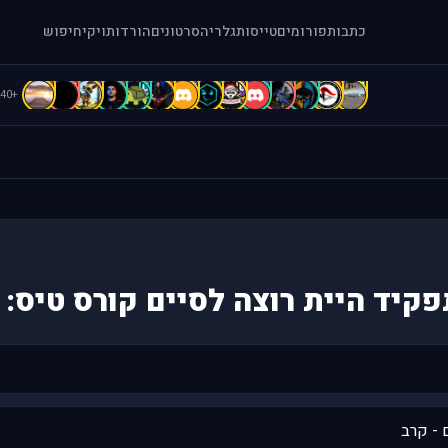
כתבות
פורומים
טייסות
גלריה
סרטונים
הורדות
ויקי
חיפוש
D
d
C
C
C
b
B
B
b
b
A
A
A
[
+40
פקיד היית רוצה לסיים קורס טיס:
 - קרב