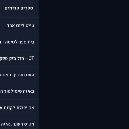
סקרים קודמים
טייס ליום אחד
בית ספר לטיסה - ב
HOT מול בזק ספק ותשתית אינטרנט, מה עדיף?
האם תעדיף ג'ויסטיק עם edback
באיזה סימולטור הי
אם יכולת לקנות אב
מטוס השנה, איזה מ