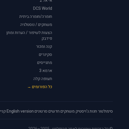
אי אל 2
DCS World
חומרה/חומרה ביתית
משחקים / נוסטלגיה
הצעות לשיפור / הערות ומתן
פידבק
קנה ומכור
סקינרים
מתגייסים
ארמא 3
תעופה קלה
כל הפורומים →
סימולטור
·
חנות ג'ויסטיק
·
משחקים חדשים
·
סרטונים
·
English version
·
קניי
© כל הזכויות שמורות לאתר פריפלייט · 2005–2026