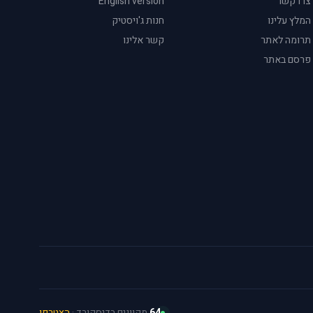
צרו קשר
English version
המלץ עלינו
חנות ג'ויסטיק
תרומה לאתר
קשר אלינו
פרסם באתר
64
מקוונים בדיסקורד ·
הצטרפו