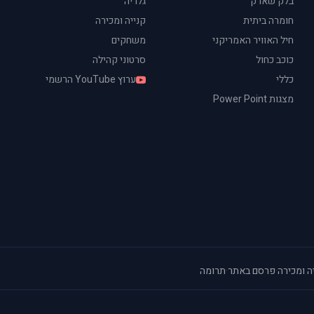
בלק שארק
גלריה
חומרה ביתית
קנייה ומכירה
חיל האוויר האמריקני
משחקים
כוכב כחול
סרטוני קהילה
כללי
ערוץ YouTube הרשמי
מצגות Power Point
ה ומכירה
·
פרסם באתר
·
תרומה