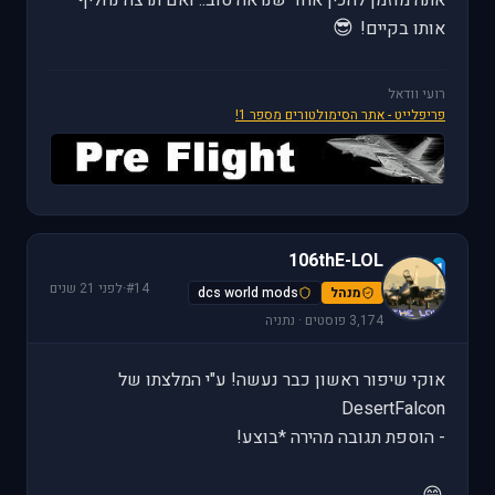
😎
אותו בקיים!
רועי וודאל
פריפלייט - אתר הסימולטורים מספר 1!
106thE-LOL
1
#14
·
לפני 21 שנים
מנהל
dcs world mods
3,174 פוסטים · נתניה
אוקי שיפור ראשון כבר נעשה! ע"י המלצתו של
DesertFalcon
- הוספת תגובה מהירה *בוצע!