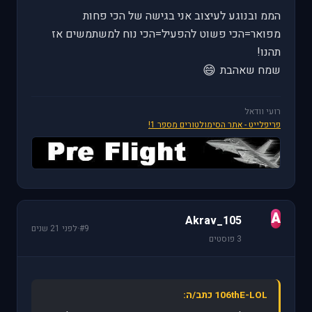
הממ ובנוגע לעיצוב אני בגישה של הכי פחות
מפואר=הכי פשוט להפעיל=הכי נוח למשתמשים אז
תהנו!
😄
שמח שאהבת
רועי וודאל
פריפלייט - אתר הסימולטורים מספר 1!
A
Akrav_105
#9
·
לפני 21 שנים
3 פוסטים
106thE-LOL כתב/ה: