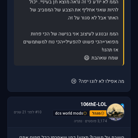
הממ לא יודע כי זה נראה מוצא חן בעיניי.. יכול
להיות שאני אחליף את הצבע של המסביב של
האתר אבל לא סגור על זה.
הממ ובנוגע לעיצוב אני בגישה של הכי פחות
מפואר=הכי פשוט להפעיל=הכי נוח למשתמשים
אז תהנו!
😄
שמח שאהבת
😢
מה אפילו לא לוגו יפה?
106thE-LOL
1
#10
·
לפני 21 שנים
מנהל
dcs world mods
3,174 פוסטים · נתניה
חשבת על משהו? תציע! כמו שאמרתי הכל פתוח אתם