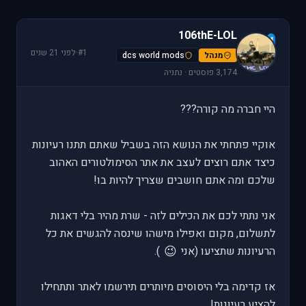
106thE-LOL
1
#1
·
לפני 21 שנים
מנהל
dcs world mods
3,174 פוסטים · נתניה
היי חברה מה קורה???
אוקיי פתחתי את הנושא הזה בשביל שאתם תתנו רעיונות
כיצד אתם רוצים לעצב את אתר הסימולטורים האהוב
שלכם ומה אתם חושבים שצריך להיות בו!
אני נתתי לכם את הכילים לזה - שרת מהיר בלי דאגות
לתשלום, מקום ואפילו מישהו שינסה להגשים את כל
😉
הרעיונות שתציעו (אני
).
אז קדימה בלי היסוסים מיותרים תירשמו לאתר ותתחילו
להציע רעיונות!