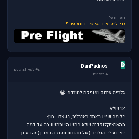
רועי וודאל
פריפלייט - אתר הסימולטורים מספר 1!
D
DanPadnos
#2
·
לפני 21 שנים
4 פוסטים
😂
גלריית עירום ומוזיקה להורדה
או שלא...
כל מה שיש באתר באנגלית, בעצם... חוץ
מהאנציקלופדיה שלא ממש השתמשו בה עד כמה
שידוע לי. הגלריה (של תמונות תעופה כמובן) זה רעיון