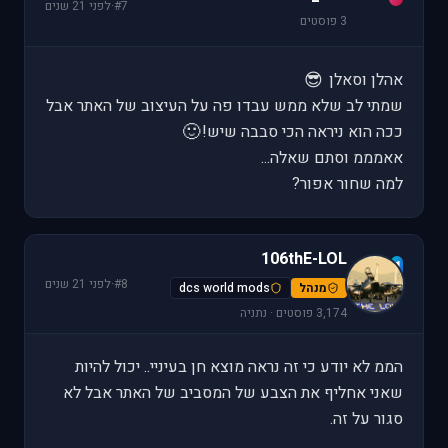
#7
·
לפני 21 שנים
3 פוסטים
😎
אהלן וסאלן
שמתי לב שלא ממש עבדו פה על העיצוב של האתר אבל
🙂
ככה הוא ניראה הכי סבבה שיש!
אאמממ וסתם שאלה...
למה שחור אפור?
106thE-LOL
1
#8
·
לפני 21 שנים
מנהל
dcs world mods
3,174 פוסטים · נתניה
הממ לא יודע כי זה נראה מוצא חן בעיניי.. יכול להיות
שאני אחליף את הצבע של המסביב של האתר אבל לא
סגור על זה.