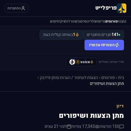
פריפלייט
התחברות
כתבות
פורומים
טייסות
גלריה
סרטונים
הורדות
ויקי
חיפוש
141
חברים מחוברים
1
בשיחה קולית כעת
הצטרפו עכשיו
חדרי שיחה פעילים:
voice
y
1
בית
פורומים
הצעות לשיפור / הערות ומתן פידבק
מתן הצעות ושיפורים
דיון
מתן הצעות ושיפורים
150 הודעות
17,343 צפיות
לפני 21 שנים