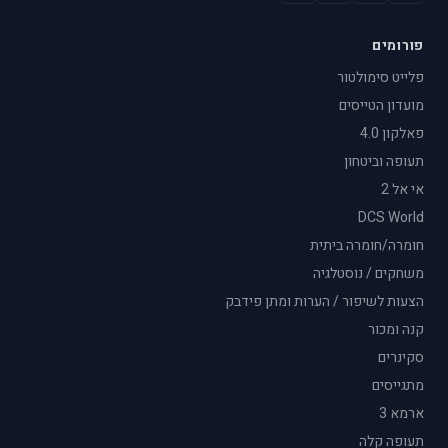
פורומים
פלייט סימולטור
מועדון הטייסים
פאלקון 4.0
תעופה וביטחון
אי אל 2
DCS World
חומרה/חומרה ביתית
משחקים / נוסטלגיה
הצעות לשיפור / הערות ומתן פידבק
קנה ומכור
סקינרים
מתגייסים
ארמא 3
תעופה קלה