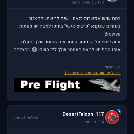
3,174 פוסטים · נתניה
בטח שיש אפשרות כזאת... שים לך שיש לך אזור
בפורום שנקרא "כרטיס אישי" בתוכו למטה יש כפתור:
Browse
אתה לוחץ על הכפתור ובוחר את האווטר שלך ומעלה
😄
אותו וזהו! יש לך את האווטר שלך ליד השם
בהצלחה
רועי וודאל
פריפלייט - אתר הסימולטורים מספר 1!
D
DesertFalcon_117
#5
·
לפני 21 שנים
1,004 פוסטים