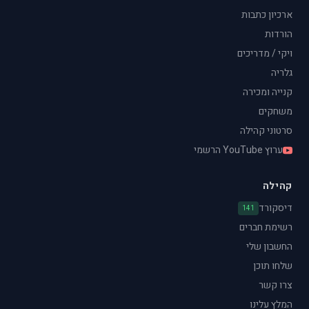
ארכיון כתבות
הורדות
ויקי / מדריכים
גלריה
קנייה ומכירה
משחקים
סרטוני קהילה
ערוץ YouTube הרשמי
קהילה
דיסקורד
141
רשימת חברים
החשבון שלי
שלחו תוכן
צרו קשר
המלץ עלינו