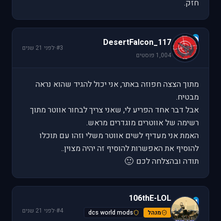
חזק.
D
DesertFalcon_117
#3
·
לפני 21 שנים
1,004 פוסטים
מתוך הצצה חפוזה באתר, אני יכול להגיד שהוא נראה
מבטיח.
אבל דבר אחד הפריע לי, שאני צריך לבחור אווטר מתוך
רשימה של אווטרים מוגדרים מראש.
האמת אני מעדיף לשים אווטר משלי וזהו עם תוכלו
להוסיף את האפשרות להוסיף זה יהיה מצוין..
🙂
תודה ובהצלחה לכם
106thE-LOL
1
#4
·
לפני 21 שנים
מנהל
dcs world mods