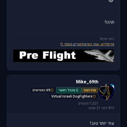
😄
תהנו!
רועי וודאל
פריפלייט - אתר הסימולטורים מספר 1!
Mike_69th
M
מודרטור
מנהל ראשי
69 הפטישים
Virtual Israeli DogFighters
7,521 פוסטים
#15
·
לפני 21 שנים
עוד יותר טוב!