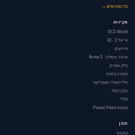
כל הפורומים →
סקירות
DCS World
אי אל 2 - il2
אירועים
ארמד אסולט - Arma 3
בלק שארק
חומרה ביתית
חיל האוויר האמריקני
כוכב כחול
כללי
מצגות Power Point
תוכן
כתבות