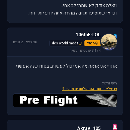
וואלה צודק לא שמתי לב אחי...
וכדאי שתוסיפו תגובה מהירה אתה יודע יותר נוח.
106thE-LOL
1
#6
·
לפני 21 שנים
מנהל
dcs world mods
3,174 פוסטים · נתניה
אוקיי אני אראה מה אני יכול לעשות.. בטוח שזה אפשרי
רועי וודאל
פריפלייט - אתר הסימולטורים מספר 1!
A
Akrav_105