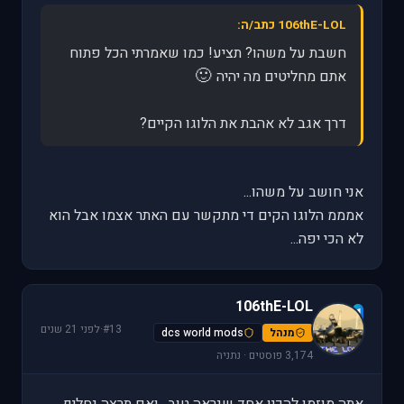
106thE-LOL כתב/ה:
חשבת על משהו? תציע! כמו שאמרתי הכל פתוח
🙂
אתם מחליטים מה יהיה
דרך אגב לא אהבת את הלוגו הקיים?
אני חושב על משהו...
אמממ הלוגו הקים די מתקשר עם האתר אצמו אבל הוא
לא הכי יפה...
106thE-LOL
1
#13
·
לפני 21 שנים
מנהל
dcs world mods
3,174 פוסטים · נתניה
אתה מוזמן להכין אחד שנראה טוב.. ואם תרצה נחליף