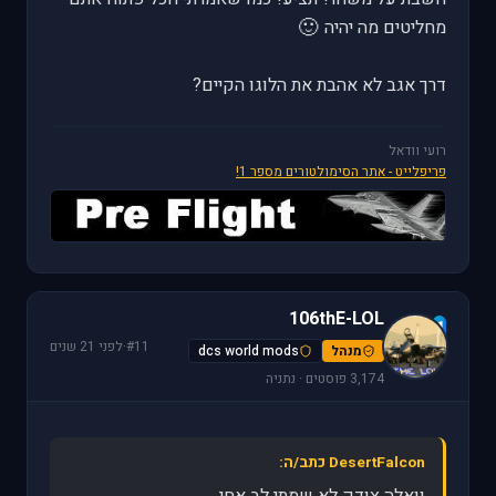
🙂
מחליטים מה יהיה
דרך אגב לא אהבת את הלוגו הקיים?
רועי וודאל
פריפלייט - אתר הסימולטורים מספר 1!
106thE-LOL
1
#11
·
לפני 21 שנים
מנהל
dcs world mods
3,174 פוסטים · נתניה
DesertFalcon כתב/ה:
וואלה צודק לא שמתי לב אחי...