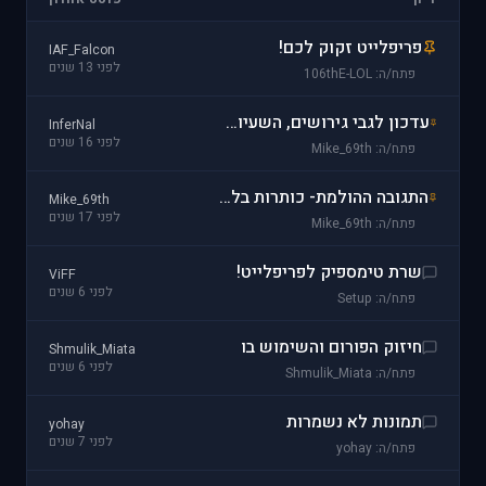
פריפלייט זקוק לכם!
IAF_Falcon
לפני 13 שנים
פתח/ה: 106thE-LOL
עדכון לגבי גירושים, השעיות ומה שביניהם. לקרוא ולא לשכוח!
InferNal
לפני 16 שנים
פתח/ה: Mike_69th
התגובה ההולמת- כותרות בלתי תקינות ושאר ירקות.
Mike_69th
לפני 17 שנים
פתח/ה: Mike_69th
שרת טימספיק לפריפלייט!
ViFF
לפני 6 שנים
פתח/ה: Setup
חיזוק הפורום והשימוש בו
Shmulik_Miata
לפני 6 שנים
פתח/ה: Shmulik_Miata
תמונות לא נשמרות
yohay
לפני 7 שנים
פתח/ה: yohay