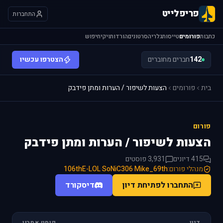
פריפלייט
התחברות
כתבות
פורומים
טייסות
גלריה
סרטונים
הורדות
ויקי
חיפוש
142
חברים מחוברים
הצטרפו עכשיו
בית
פורומים
הצעות לשיפור / הערות ומתן פידבק
פורום
הצעות לשיפור / הערות ומתן פידבק
415 דיונים
3,931 פוסטים
מנהלי פורום:
Mike_69th
·
SoNiC306
·
106thE-LOL
התחברו לפתיחת דיון
דיסקורד
דיון
פוסט אחרון