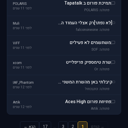
תמיכת פורום ב Tapatalk
POLARIS
לפני 11 שנים
פתח/ה: POLARIS
[לא נפתר]רק אצלי העמוד הראשי לא עובד?
Muli
לפני 11 שנים
פתח/ה: falcononeone
משתשמים לא פעילים
ViFF
לפני 11 שנים
פתח/ה: SOF
שרת טימספיק פריפלייט
xcom
לפני 11 שנים
פתח/ה: Or
קיבלתי באן מהשרת המשני של הטימספיק
IAF_Phantom
לפני 12 שנים
פתח/ה: כוכבכחול
פתיחת פורום Aces High
Artik
לפני 12 שנים
פתח/ה: Artik
→ קודם
1
2
3
…
17
הבא ←