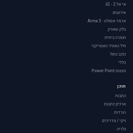
אי אל 2 - il2
אירועים
ארמד אסולט - Arma 3
בלק שארק
חומרה ביתית
חיל האוויר האמריקני
כוכב כחול
כללי
מצגות Power Point
תוכן
כתבות
ארכיון כתבות
הורדות
ויקי / מדריכים
גלריה