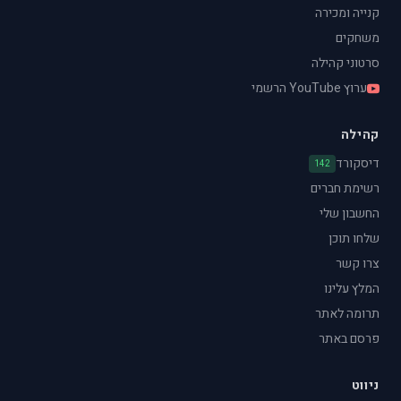
קנייה ומכירה
משחקים
סרטוני קהילה
ערוץ YouTube הרשמי
קהילה
דיסקורד
142
רשימת חברים
החשבון שלי
שלחו תוכן
צרו קשר
המלץ עלינו
תרומה לאתר
פרסם באתר
ניווט