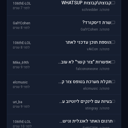
קבוצת\קבוצות WHATSUP
106thE-LOL
לפני 7 שנים
פתח/ה: schredder
שרת דיסקורד?
GalYCohen
לפני 8 שנים
פתח/ה: GalYCohen
הוספת תוכן עדכני לאתר
106thE-LOL
לפני 8 שנים
פתח/ה: vAiCon
אפשרות "צור קשר" לא עובדת
Mike_69th
לפני 9 שנים
פתח/ה: falcononeone
תקלת מערכת בטופס צור קשר
elcmusic
לפני 9 שנים
פתח/ה: elcmusic
בעיות עם לינקים ליוטיוב עם https
uri_ba
לפני 9 שנים
פתח/ה: stingray
תרגום האתר לאנגלית וגישה לקהילה העולמית
106thE-LOL
לפני 10 שנים