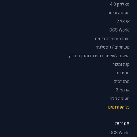
פאלקון 4.0
תעופה וביטחון
אי אל 2
DCS World
חומרה/חומרה ביתית
משחקים / נוסטלגיה
הצעות לשיפור / הערות ומתן פידבק
קנה ומכור
סקינרים
מתגייסים
ארמא 3
תעופה קלה
כל הפורומים →
סקירות
DCS World