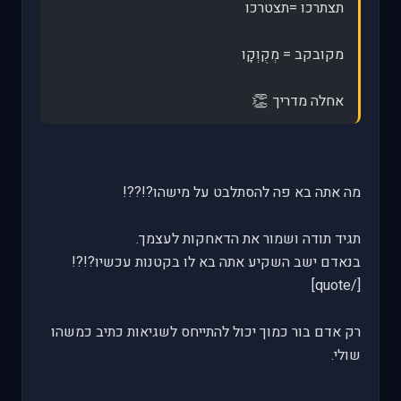
תצתרכו =תצטרכו
מקובקב = מְקֻוְקָו
👏
אחלה מדריך
מה אתה בא פה להסתלבט על מישהו?!??!
תגיד תודה ושמור את הדאחקות לעצמך.
בנאדם ישב השקיע אתה בא לו בקטנות עכשיו?!?!
[/quote]
רק אדם בור כמוך יכול להתייחס לשגיאות כתיב כמשהו
שולי.