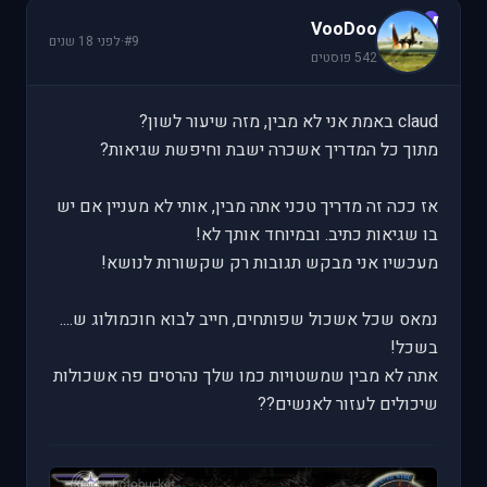
V
VooDoo
#9
·
לפני 18 שנים
542 פוסטים
claud באמת אני לא מבין, מזה שיעור לשון?
מתוך כל המדריך אשכרה ישבת וחיפשת שגיאות?
אז ככה זה מדריך טכני אתה מבין, אותי לא מעניין אם יש
בו שגיאות כתיב. ובמיוחד אותך לא!
מעכשיו אני מבקש תגובות רק שקשורות לנושא!
נמאס שכל אשכול שפותחים, חייב לבוא חוכמולוג ש....
בשכל!
אתה לא מבין שמשטויות כמו שלך נהרסים פה אשכולות
שיכולים לעזור לאנשים??