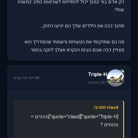
רק אדם בור כמוך יכול להתייחס לשגיאות כתיב כמשהו
שולי.
תחנך ככה את הילדים שלך הם יגיעו רחוק...
מה גם שתיקנתי את הטעויות ורשמתי שהמדריך הוא
מצויין ככה שגם הבנת הנקרא אצלך לוקה בחסר.
T
Triple-H
#8
·
לפני 18 שנים
267 פוסטים
claud כתב/ה:
[quote="Triple-H"][quote="claud"]מונכים =
מונחים ?