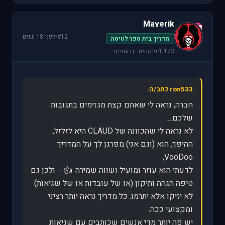
Maverik
M
#12
·
לפני 18 שנים
מדריך בית ספר לטיסה
1,173 פוסטים · גבעתיים
ron533 כתב/ה:
חברה, נראה לי שאתם קצת מגזימים בתגובות
שלכם....
לא נראה לי שהכוונה של CLAUD היא לזלזל,
ההיפך, הוא (וגם אני) מפרגן לך על המדריך
VooDoo,
👍
לדעתי הוא עוזר ומועיל ושווה שמירה
- ולכן גם
טיפה הגהה ותיקון (או של עובדות או של שגיאות)
לא יזיקו אלא יתרמו. כל מדריך נראה יותר רציני
ומקצועי ככה.
יש פה יותר מדי אנשים שכותבים עם שגיאות