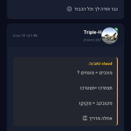
😐
גבר תודה לך וכל הכבוד
T
Triple-H
#6
·
לפני 18 שנים
267 פוסטים
claud כתב/ה:
מונכים = מונחים ?
תצתרכו =תצטרכו
מקובקב = מְקֻוְקָו
👏
אחלה מדריך