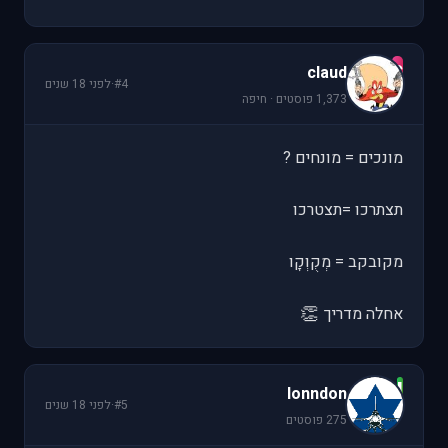
c
claud
#4
·
לפני 18 שנים
1,373 פוסטים · חיפה
מונכים = מונחים ?
תצתרכו =תצטרכו
מקובקב = מְקֻוְקָו
👏
אחלה מדריך
l
lonndon
#5
·
לפני 18 שנים
275 פוסטים