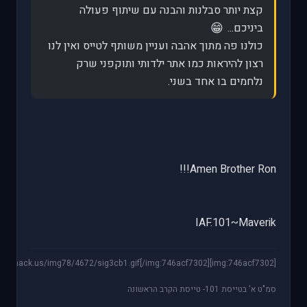
קצת יותר סבלנות והבנה עם שיתוף פעולה
😁
ביניכם...
כולנו פה מתוך אהבה ועניין משותף לטייס ואין לנו
רצון להיראות כמו אתר ילדותי ותוקפני שרק
נלחמים בו אחד בשני.
Amen Brother Ron!!!
IAF.101~Maverik
[img:746acf7302]http://img78.imageshack.us/img78/4672/sig3cb1.gif[/img:746acf7302]
סמ"ט א' בטייסת 101- טייסת הקרב הראשונה