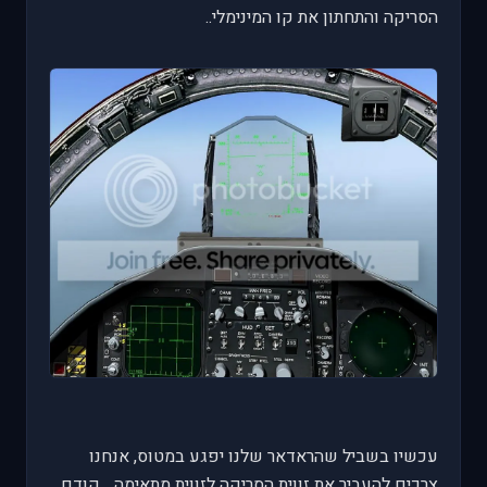
הסריקה והתחתון את קו המינימלי..
עכשיו בשביל שהראדאר שלנו יפגע במטוס, אנחנו
צרכים להעביר את זווית הסריקה לזווית מתאימה... קודם