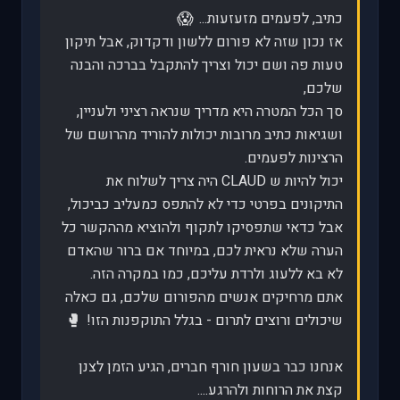
😱
כתיב, לפעמים מזעזעות...
אז נכון שזה לא פורום ללשון ודקדוק, אבל תיקון
טעות פה ושם יכול וצריך להתקבל בברכה והבנה
שלכם,
סך הכל המטרה היא מדריך שנראה רציני ולעניין,
ושגיאות כתיב מרובות יכולות להוריד מהרושם של
הרצינות לפעמים.
יכול להיות ש CLAUD היה צריך לשלוח את
התיקונים בפרטי כדי לא להתפס כמעליב כביכול,
אבל כדאי שתפסיקו לתקוף ולהוציא מההקשר כל
הערה שלא נראית לכם, במיוחד אם ברור שהאדם
לא בא ללעוג ולרדת עליכם, כמו במקרה הזה.
אתם מרחיקים אנשים מהפורום שלכם, גם כאלה
🥊
שיכולים ורוצים לתרום - בגלל התוקפנות הזו!
אנחנו כבר בשעון חורף חברים, הגיע הזמן לצנן
קצת את הרוחות ולהרגע....