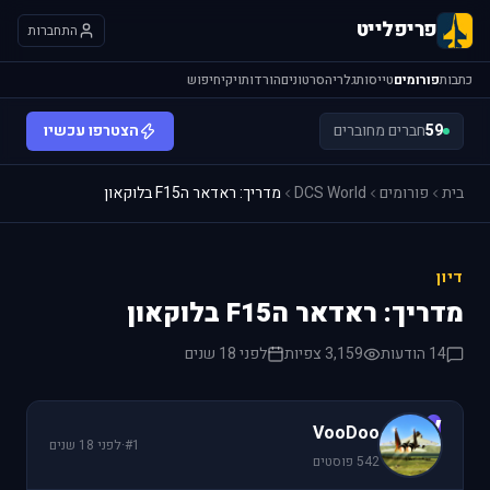
פריפלייט
התחברות
כתבות
פורומים
טייסות
גלריה
סרטונים
הורדות
ויקי
חיפוש
59
חברים מחוברים
הצטרפו עכשיו
בית
פורומים
DCS World
מדריך: ראדאר הF15 בלוקאון
דיון
מדריך: ראדאר הF15 בלוקאון
14 הודעות
3,159 צפיות
לפני 18 שנים
V
VooDoo
#1
·
לפני 18 שנים
542 פוסטים