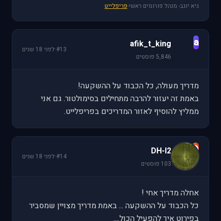
גיא יוגב- מנהל פורומים ראשי-
פריפלייט
a
afik_t_king
#13
·
לפני 18 שנים
5,846 פוסטים
מדריך מעולה, כל הכבוד על ההשקעה!
באמת זה יעזור להרבה מתחילים בסימולטור. גם אני
ממליץ להוסיף לאזור המדריכים בפריפלייט.
D
DH-I2
#14
·
לפני 18 שנים
103 פוסטים
אחלה מדריך אחי !
כל הכבוד על ההשקעה ... באמת מדריך מצויין שמסביר
בפירוט איך להפעיל הכול....