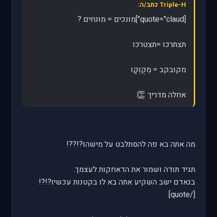
Triple-H כתב/ה:
[quote="claud"]מונכים = מונחים ?
תצתרכו =תצטרכו
מקובקב = מְקֻוְקָו
👏
אחלה מדריך
מה אתה בא פה להסתלבט על מישהו?!??!
תגיד תודה ושמור את הדאחקות לעצמך.
בנאדם ישב השקיע אתה בא לו בקטנות עכשיו?!?!
[/quote]