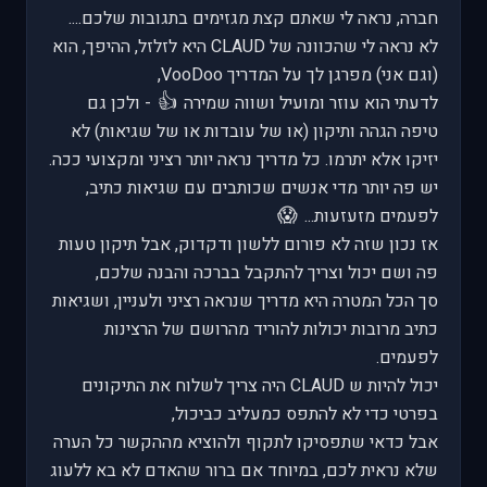
חברה, נראה לי שאתם קצת מגזימים בתגובות שלכם....
לא נראה לי שהכוונה של CLAUD היא לזלזל, ההיפך, הוא
(וגם אני) מפרגן לך על המדריך VooDoo,
👍
לדעתי הוא עוזר ומועיל ושווה שמירה
- ולכן גם
טיפה הגהה ותיקון (או של עובדות או של שגיאות) לא
יזיקו אלא יתרמו. כל מדריך נראה יותר רציני ומקצועי ככה.
יש פה יותר מדי אנשים שכותבים עם שגיאות כתיב,
😱
לפעמים מזעזעות...
אז נכון שזה לא פורום ללשון ודקדוק, אבל תיקון טעות
פה ושם יכול וצריך להתקבל בברכה והבנה שלכם,
סך הכל המטרה היא מדריך שנראה רציני ולעניין, ושגיאות
כתיב מרובות יכולות להוריד מהרושם של הרצינות
לפעמים.
יכול להיות ש CLAUD היה צריך לשלוח את התיקונים
בפרטי כדי לא להתפס כמעליב כביכול,
אבל כדאי שתפסיקו לתקוף ולהוציא מההקשר כל הערה
שלא נראית לכם, במיוחד אם ברור שהאדם לא בא ללעוג