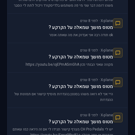
משהו דומה דבר שני מי פה משתמש בלדיסקורד ויכול לתת לי הסבר
איך זה עובד ?
X-plane · לפני 8 שנים
מטוס מושך שמאלה על הקרקע ?
ok תודה רבה אני אבדוק את מה שאתה אומר
X-plane · לפני 8 שנים
מטוס מושך שמאלה על הקרקע ?
מקווה שאני הבנתי נכון https://youtu.be/ojEPmA5mGhA
X-plane · לפני 8 שנים
מטוס מושך שמאלה על הקרקע ?
היי אני לא רואה משהו בסגנון בהגדרות מוסיף קישור אם תמונות של
ההגדרות
http://www78.zippyshare.com/v/wK6pRGzS/file.html
http://www78.zippyshare.com/v/cM
X-plane · לפני 8 שנים
מטוס מושך שמאלה על הקרקע ?
יש לי CH Pro Pedals מצרף קישור תגידו לי אם זה ניראה כמו שאתם