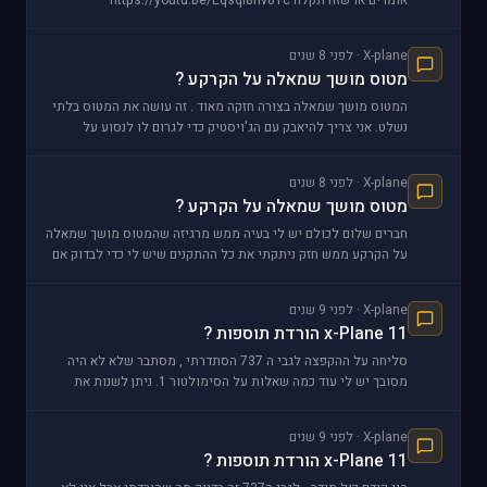
אומרים או שזה תקלה https://youtu.be/Eqsql8hv81c
X-plane · לפני 8 שנים
מטוס מושך שמאלה על הקרקע ?
המטוס מושך שמאלה בצורה חזקה מאוד . זה עושה את המטוס בלתי
נשלט. אני צריך להיאבק עם הג'ויסטיק כדי לגרום לו לנסוע על
המסלול קצת נורמלי וגם אז לא ממש מצליח, גם אותו
X-plane · לפני 8 שנים
מטוס מושך שמאלה על הקרקע ?
חברים שלום לכולם יש לי בעיה ממש מרגיזה שהמטוס מושך שמאלה
על הקרקע ממש חזק ניתקתי את כל ההתקנים שיש לי כדי לבדוק אם
זה מגיע מאחד מהם וגם אז המטוס מושך שמאלה
X-plane · לפני 9 שנים
x-Plane 11 הורדת תוספות ?
סליחה על ההקפצה לגבי ה 737 הסתדרתי , מסתבר שלא לא היה
מסובך יש לי עוד כמה שאלות על הסימולטור 1. ניתן לשנות את
ההגדרה של default view ( נגיד שהיה קבוע יותר
X-plane · לפני 9 שנים
x-Plane 11 הורדת תוספות ?