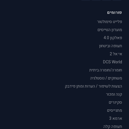
פורומים
פלייט סימולטור
מועדון הטייסים
פאלקון 4.0
תעופה וביטחון
אי אל 2
DCS World
חומרה/חומרה ביתית
משחקים / נוסטלגיה
הצעות לשיפור / הערות ומתן פידבק
קנה ומכור
סקינרים
מתגייסים
ארמא 3
תעופה קלה