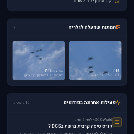
ביקור אחרון לפני 2 שנים
תמונות שהעלה לגלריה
2
f-15
במיבנה F-16
בואינג F-15I (רעם)
לוקהיד F-16 פאלקון (נץ / ברק)
פעילות אחרונה בפורומים
10 פוסטים
DCS World · לפני 6 שנים
קורס טיסה קרבית ברשת בDCS ?
שלום לכולם רצתי לדעת האם יש פה קורס טיסה קרבית ברשת או