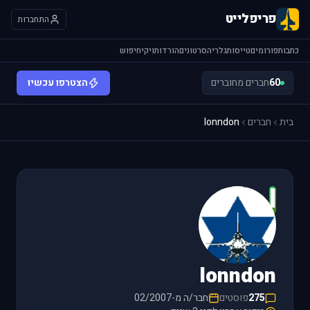
פריפלייט
התחברות
כתבות
פורומים
טייסות
גלריה
סרטונים
הורדות
ויקי
חיפוש
60
חברים מחוברים
הצטרפו עכשיו
בית
חברים
lonndon
l
lonndon
275
פוסטים
חבר/ה מ-02/2007