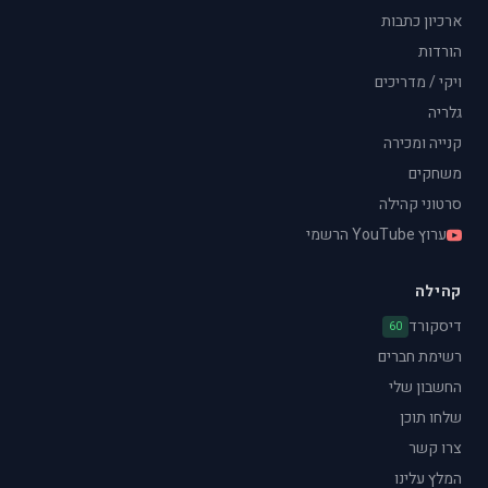
ארכיון כתבות
הורדות
ויקי / מדריכים
גלריה
קנייה ומכירה
משחקים
סרטוני קהילה
ערוץ YouTube הרשמי
קהילה
דיסקורד
60
רשימת חברים
החשבון שלי
שלחו תוכן
צרו קשר
המלץ עלינו