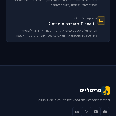
היי קודם כול תודה . לגבי ה737 זה בדיוק מה שהורדתי אבל אני לא
מצליח להפעיל אותו , אשמח להסבר
X-plane · לפני 9 שנים
x-Plane 11 הורדת תוספות ?
חברים שלום לכולם קניתי את הסימולטור ואני רוצה להוסיף
scenery או תוספות אחרות אני לא מכיר את הסימולטור ואשמח
לעזרה שלכם הורדתי את המטוס x737-700_all_platfor
פריפלייט
קהילת הסימולטורים והתעופה בישראל. מאז 2005.
EN