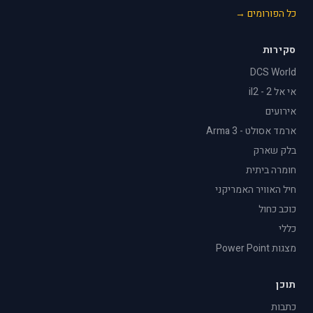
כל הפורומים →
סקירות
DCS World
אי אל 2 - il2
אירועים
ארמד אסולט - Arma 3
בלק שארק
חומרה ביתית
חיל האוויר האמריקני
כוכב כחול
כללי
מצגות Power Point
תוכן
כתבות