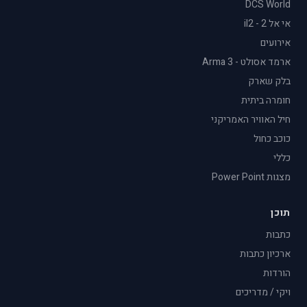
DCS World
אי אל 2 - il2
אירועים
ארמד אסולט - Arma 3
בלק שארק
חומרה ביתית
חיל האוויר האמריקני
כוכב כחול
כללי
מצגות Power Point
תוכן
כתבות
ארכיון כתבות
הורדות
ויקי / מדריכים