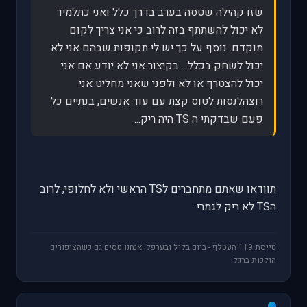
שזו קהילה שטסה בערב בדרך כלל ואני כתלמיד
לא יכול להשתתף בזה לרוב כי אני צריך לקום
מוקדם. נוסף על כך יש לי תקופות שבהם אני לא
יכול לשחק בכלל... בקיצור אני לא יודע אם אני
יכול להצטרף או לא ולפני שאני מחליט אני
רוצהלנסות לטוס קצת עם עוד אנשים, בנתיים כל
פעם שבדקתי ה TS היה ריק...
תוודאו שאתם מתחברים לTS הראשי ולא לחלופי, לרוב
הTS לא ריק לגמרי
טייסת 119 העטלף - ביום בליל ובערפל, אנחנו טסים גם כשהציפורים
הולכות ברגל.