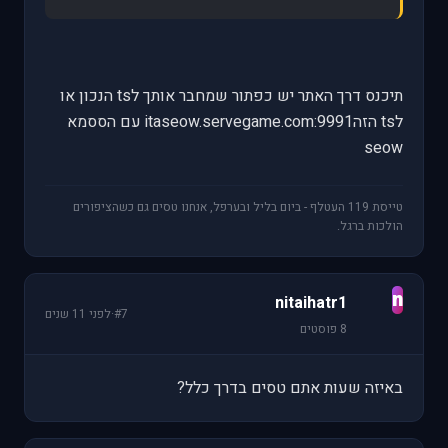
תיכנס דרך האתר יש כפתור שמחבר אותך לts הנכון או
לts הזהitaseow.servegame.com:9991 עם הססמא
seow
טייסת 119 העטלף - ביום בליל ובערפל, אנחנו טסים גם כשהציפורים
הולכות ברגל.
n
nitaihatr1
#7
·
לפני 11 שנים
8 פוסטים
באיזה שעות אתם טסים בדרך כלל?