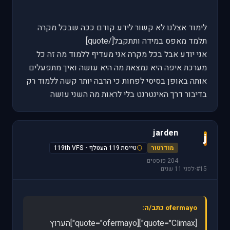
לימוד אצלנו לא קשור לידע קודם ככה שבכל מקרה
תלמד מאפס במידה ותתקבל[/quote]
אני יודע אבל בכל מקרה אני מעדיף ללמוד מה זה כל
מערכת איפה היא נמצאת מה היא עושה ואיך מתפעלים
אותה באופן בסיסי לפחות כי הרבה יותר קשה ללמוד רק
בדיבור דרך האינטרנט בלי לראות מה השני עושה
jarden
j
מודרטור
טייסת 119 העטלף - 119th VFS
204 פוסטים
#15
·
לפני 11 שנים
ofermayo כתב/ה:
[quote="Climax"][quote="ofermayo"]הערוץ