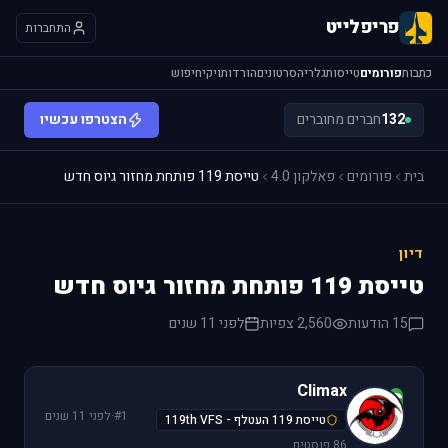
פריפלייט
התחברות
כתבות
פורומים
טייסות
גלריה
סרטונים
הורדות
ויקי
חיפוש
132
חברים מחוברים
הצטרפו עכשיו
בית
פורומים
פאלקון 4.0
טייסת 119 פותחת מחזור גיוס חדש
דיון
טייסת 119 פותחת מחזור גיוס חדש
15 הודעות
2,560 צפיות
לפני 11 שנים
Climax
C
#1
·
לפני 11 שנים
טייסת 119 העטלף - 119th VFS
86 פוסטים