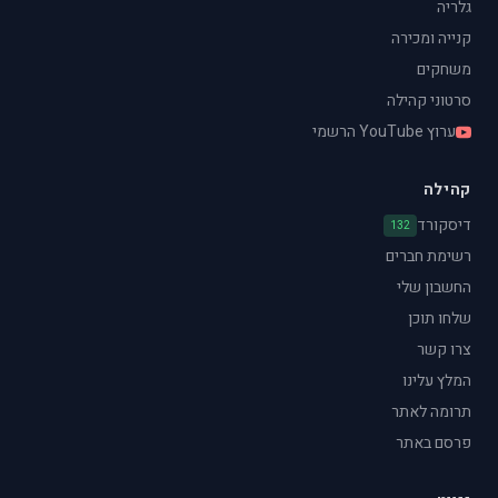
גלריה
קנייה ומכירה
משחקים
סרטוני קהילה
ערוץ YouTube הרשמי
קהילה
דיסקורד
132
רשימת חברים
החשבון שלי
שלחו תוכן
צרו קשר
המלץ עלינו
תרומה לאתר
פרסם באתר