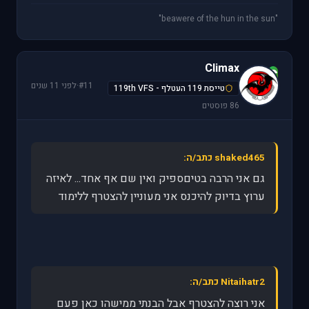
"beawere of the hun in the sun"
Climax
C
#11
·
לפני 11 שנים
טייסת 119 העטלף - 119th VFS
86 פוסטים
shaked465 כתב/ה:
גם אני הרבה בטיםספיק ואין שם אף אחד... לאיזה
ערוץ בדיוק להיכנס אני מעוניין להצטרף ללימוד
Nitaihatr2 כתב/ה:
אני רוצה להצטרף אבל הבנתי ממישהו כאן פעם