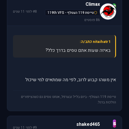
Climax
C
#8
·
לפני 11 שנים
טייסת 119 העטלף - 119th VFS
86 פוסטים
nitaihatr1 כתב/ה:
באיזה שעות אתם טסים בדרך כלל?
אין משהו קבוע לרוב, לפי מה שמתאים למי שיכול
טייסת 119 העטלף - ביום בליל ובערפל, אנחנו טסים גם כשהציפורים
הולכות ברגל.
s
shaked465
#9
·
לפני 11 שנים