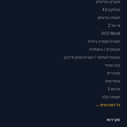
מועדון הטייסים
פאלקון 4.0
תעופה וביטחון
אי אל 2
DCS World
חומרה/חומרה ביתית
משחקים / נוסטלגיה
הצעות לשיפור / הערות ומתן פידבק
קנה ומכור
סקינרים
מתגייסים
ארמא 3
תעופה קלה
כל הפורומים →
סקירות