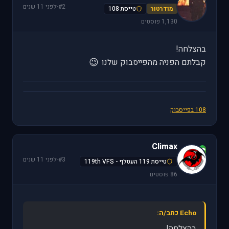
#2
·
לפני 11 שנים
מודרטור
טייסת 108
1,130 פוסטים
בהצלחה!
😉
קבלתם הפניה מהפייסבוק שלנו
108 בפייסבוק
Climax
C
#3
·
לפני 11 שנים
טייסת 119 העטלף - 119th VFS
86 פוסטים
Echo כתב/ה:
בהצלחה!