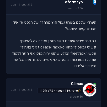
o
ofermayo
#12
·
לפני 11 שנים
106 פוסטים
הערוץ שלכם בשרת נעול חוץ מהחדר של הגסט אז איך
יוצרים קשר איתכם?
נ.ב כבר יצרתי איתכם קשר מזמן ואני רוצה להצטרף
פשוט נמאס לי מהFaceTrackNoIR אז אני בונה לי
עכשיו freetrack וברגע שהוא יהיה מוכן אני חוזר ללמוד
את כל המערכות וברגע שאני אסיים ללמוד את הכל אני
מצטרף אליכם
Climax
C
#13
·
לפני 11 שנים
טייסת 119 העטלף - 119th VFS
86 פוסטים