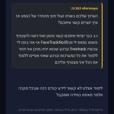
ofermayo כתב/ה:
הערוץ שלכם בשרת נעול חוץ מהחדר של הגסט אז
איך יוצרים קשר איתכם?
נ.ב כבר יצרתי איתכם קשר מזמן ואני רוצה להצטרף
פשוט נמאס לי מהFaceTrackNoIR אז אני בונה לי
עכשיו freetrack וברגע שהוא יהיה מוכן אני חוזר
ללמוד את כל המערכות וברגע שאני אסיים ללמוד
את הכל אני מצטרף אליכם
לימוד אצלנו לא קשור לידע קודם ככה שבכל מקרה
תלמד מאפס במידה ותתקבל
טייסת 119 העטלף - ביום בליל ובערפל, אנחנו טסים גם כשהציפורים