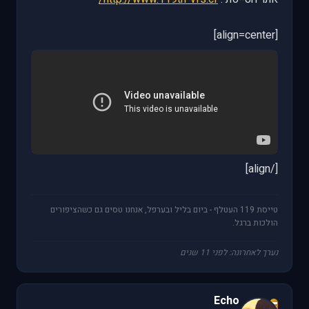
[align=center]
[/align]
טייסת 119 העטלף - ביום בליל ובערפל, אנחנו טסים גם כשהציפורים
הולכות ברגל.
נערך לאחרונה: לפני 11 שנים
Echo
E