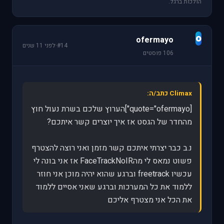
הולכות ברגל.
o
ofermayo
#14
·
לפני 11 שנים
106 פוסטים
Climax כתב/ה:
[quote="ofermayo"]הערוץ שלכם בשרת נעול חוץ
מהחדר של הגסט אז איך יוצרים קשר איתכם?
נ.ב כבר יצרתי איתכם קשר מזמן ואני רוצה להצטרף
פשוט נמאס לי מהFaceTrackNoIR אז אני בונה לי
עכשיו freetrack וברגע שהוא יהיה מוכן אני חוזר
ללמוד את כל המערכות וברגע שאני אסיים ללמוד
את הכל אני מצטרף אליכם