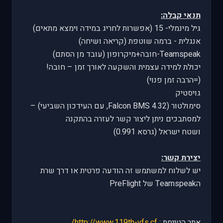
תנאי קבלה:
גיל מינמלי- 15 (אפשרות לחריג במידה וימצא מתאים)
אנגלית - ברמה שוטפת (קריאה ושיחה)
Teamspeak-חובה+מיקרופון (עובד מן הסתם)
יכולת למידה עצמית והשקעה לאורך זמן – חובה!
(=הרבה זמן פנוי)
גויסטיק
סימולטור (Falcon BMS 4.32, עם העידכון השביעי) –
למסתבכים ניתן ליצור קשר לעזרה בהתקנה
ושטח ישראל (גרסא 0.991)
יצירת קשר:
יש לשלוח למשתמש זה הודעה פרטית או דרך שרת
הTeamspeak של PreFlight
אתר הטייסת :
http://www.119th-vfs.cf/