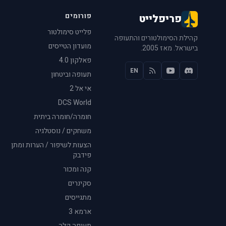
פורומים
פריפלייט
פלייט סימולטור
קהילת הסימולטורים והתעופה
מועדון הטייסים
בישראל. מאז 2005.
פאלקון 4.0
EN
תעופה וביטחון
אי אל 2
DCS World
חומרה/חומרה ביתית
משחקים / נוסטלגיה
הצעות לשיפור / הערות ומתן
פידבק
קנה ומכור
סקינרים
מתגייסים
ארמא 3
תעופה קלה