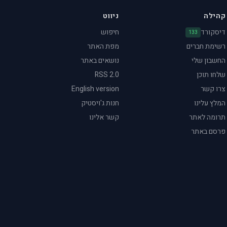
קהילה
ניווט
דיסקורד
חיפוש
133
רשימת חברים
מפת האתר
החשבון שלי
נושאים באתר
שלחו תוכן
RSS 2.0
צרו קשר
English version
המלץ עלינו
חנות ג'ויסטיק
תרומה לאתר
קשר אלינו
פרסם באתר