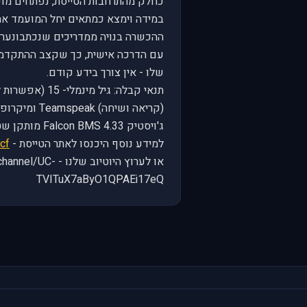
כחלק מהתרחבות הטייסת, נפתחים מועדי
במידה וימצא כמתאים יחל המועמד את
ההכשרה בנויה ממדריכים שנכתבונערכו
עם הדרכה אישית, כך שקצב ההתקדמות 
שלו - אין צורך בידע קודם.
תנאי קבלה: גיל
(קריאה ושיחה
ג'ויסטיק Falcon BMS 4.33 מותקן שטח ישראל (בגרסא העדכנית ביותר)
למידע נוסף היכנסו לאתר הטייסת -
.cf
או לערוץ היוטיוב ש
TVITuX7aByO1QPAEi17eQ