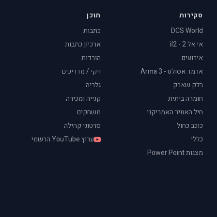
סקירות
תוכן
DCS World
כתבות
אי אל 2 - il2
ארכיון כתבות
אירועים
הורדות
ארמד אסולט - Arma 3
ויקי / מדריכים
בלק שארק
גלריה
חומרה ביתית
קנייה ומכירה
חיל האוויר האמריקני
משחקים
כוכב כחול
סרטוני קהילה
כללי
ערוץ YouTube הרשמי
מצגות Power Point