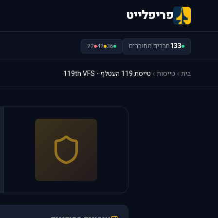
פריפלייט
133
חברים מחוברים
22
42
36
בית
טייסות
טייסת 119 העטלף - 119th VFS