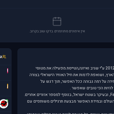
אין אימונים מתוזמנים. בדקו שוב בקרוב.
טי
טייסת 119 הוירטואלית הוקמה בשנת 2012 ע"י שגיב ואיזנה,הטייסת מפעילה את מטוסי
I
שבדרום הארץ, ושואפת לדמות את חיל האוויר הישראלי בצורה
ירה על רמה גבוהה ככל האפשר, תוך דגש על
j
 להיות הכי טובים שאפשר .
אנו טסים בסימולטור Falcon BMS 4.33, ובעיקר בשטח ישראל, בנוסף למספר אזורים אחרים.
 העולם ובמידת האפשר מבצעת תרגילים משותפים עם
C