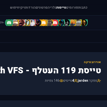
כתבות
פורומים
טייסות
גלריה
סרטונים
הורדות
ויקי
חיפוש
D
D
D
C
c
b
B
B
b
A
A
A
[
=
+109
אווירובטיקה
טייסת 119 העטלף - 119th VFS
מפקד:
jarden
4
טייסים
146 צפיות