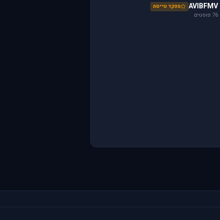
AVIBFMV
מפקד טייסת
76 פוסטים