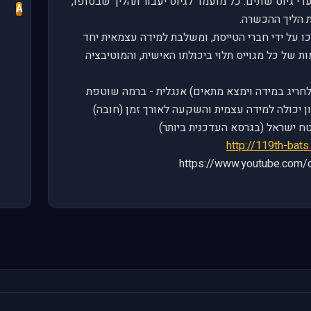
 גיוס שונים. כל מועמד לגיוס יעבור תהליך שבסופו,
A
 הליך ההכשרה.
 על ידי חברי הטייסת, ומשלבת למידה עצמאית יחד
של כל מגוייס תלוי ביכולתו האישית, והמוטיבציה
 מינמלי- 15 (אפשרות לחריג במידה וימצא מתאים) אנגלית - ברמה שוטפת
) Teamspeak ומיקרופון יכולה למידה עצמית והשקעה לאורך זמן (חובה)
http://119th-bats
לנו - https://www.youtube.com/channel/UC-