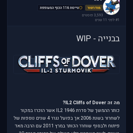
V
מודרטור
טייסת 116 הכנף המעופפת
3,593 פוסטים
#1
·
לפני 11 שנים
בבנייה - WIP
מה זה IL2 Cliffs of Dover?
כותר ההמשך של סדרת IL2 1946 אשר הוכרז במקור
לשחרור בשנת 2006 אך בפועל נגרר 4 שנים נוספות של
פיתוח ולבסוף שוחרר הכותר במרץ 2011 עם הרבה מאד