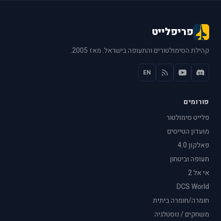
פריפלייט
קהילת הסימולטורים והתעופה בישראל. מאז 2005.
EN
פורומים
פלייט סימולטור
מועדון הטייסים
פאלקון 4.0
תעופה וביטחון
אי אל 2
DCS World
חומרה/חומרה ביתית
משחקים / נוסטלגיה