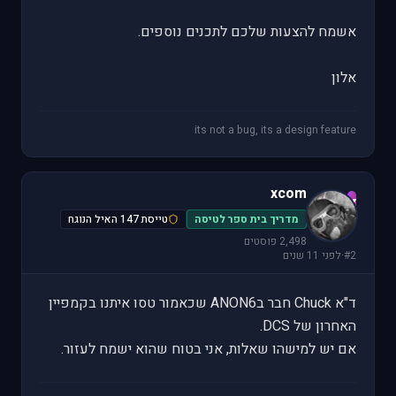
אשמח להצעות שלכם לתכנים נוספים.
אלון
its not a bug, its a design feature
xcom
x
מדריך בית ספר לטיסה
טייסת 147 האיל הנוגח
2,498 פוסטים
#2
·
לפני 11 שנים
ד"א Chuck חבר בANON6 שכאמור טסו איתנו בקמפיין
האחרון של DCS.
אם יש למישהו שאלות, אני בטוח שהוא ישמח לעזור.