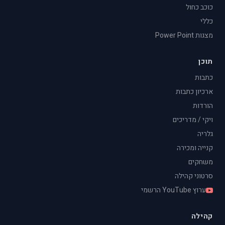
כוכב כחול
כללי
מצגות Power Point
תוכן
כתבות
ארכיון כתבות
הורדות
ויקי / מדריכים
גלריה
קנייה ומכירה
משחקים
סרטוני קהילה
ערוץ YouTube הרשמי
קהילה