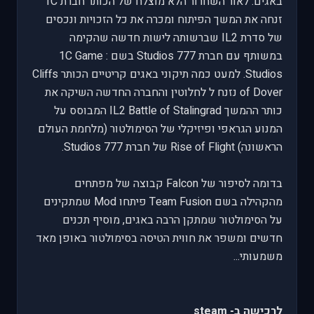
באגים. לאור השחרור הלא מוצלח של הכותר חברת 1C
זנחה את המשך הפיתוח ומכרה את כל הזכויות ונכסים
של סדרת IL2 שברשותה לישות חדשה שהקימה
במשותף עם חברת 777 Studios בשם : 1C Game
Studios. למעט כמה תיקוני באגים קריטיים הכותר Cliffs
of Dover נזנח ל לחלוטין והחברה החדשה השיקה את
כותר ההמשך IL2 Battle of Stalingrad המבוסס על
המנוע הגראפי ופיזיקלי של הסימולטור (מלחמת העולם
הראשונה) Rise of Flight של חברת 777 Studios.
בדומה לסיפור של Falcon קבוצה של מפתחים
מהקהילה בשם Team Fusion פיתחו Mod שמתקינים
על הסימולטור שמתקן הרבה באגים, מוסיף תכנים
חדשים ומשפר את חווית הטיסה בסימולטור באופן מאד
משמעותי...
לרכישה ב- steam