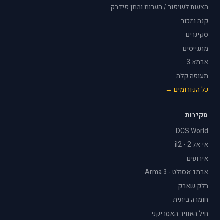
הצעות לשיפור / הערות ומתן פידבק
קנה ומכור
סקינרים
מתגייסים
ארמא 3
תעופה קלה
כל הפורומים →
סקירות
DCS World
אי אל 2 - il2
אירועים
ארמד אסולט - Arma 3
בלק שארק
חומרה ביתית
חיל האוויר האמריקני