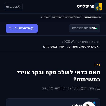
פריפלייט
התחברות
כתבות
פורומים
טייסות
גלריה
סרטונים
הורדות
ויקי
חיפוש
96
חברים מחוברים
הצטרפו עכשיו
בית
פורומים
DCS World
האם כדאי לשלב פקח ובקר אוירי במשימות?
דיון
האם כדאי לשלב פקח ובקר אוירי
במשימות?
7 הודעות
1,160 צפיות
לפני 12 שנים
y
yohay