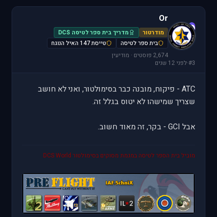
Or
O
מודרטור
מדריך בית ספר לטיסה DCS
בית ספר לטיסה
טייסת 147 האיל הנוגח
2,674 פוסטים · מודיעין
#3
·
לפני 12 שנים
ATC - פיקוח, מובנה כבר בסימולטור, ואני לא חושב
שצריך שמישהו לא יטוס בגלל זה.
אבל GCI - בקר, זה מאוד חשוב.
מוביל בית הספר לטיסה במגמת מסוקים בסימולטור DCS World