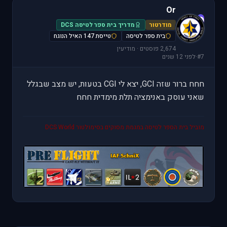
Or
O
מודרטור
מדריך בית ספר לטיסה DCS
בית ספר לטיסה
טייסת 147 האיל הנוגח
2,674 פוסטים · מודיעין
#7
·
לפני 12 שנים
חחח ברור שזה GCI, יצא לי CGI בטעות, יש מצב שבגלל
שאני עוסק באנימציה תלת מימדית חחח
מוביל בית הספר לטיסה במגמת מסוקים בסימולטור DCS World