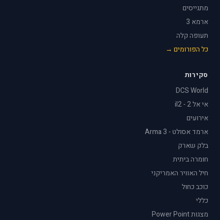
מתגייסים
ארמא 3
תעופה קלה
כל הפורומים →
סקירות
DCS World
אי אל 2 - il2
אירועים
ארמד אסולט - Arma 3
בלק שארק
חומרה ביתית
חיל האוויר האמריקני
כוכב כחול
כללי
מצגות Power Point