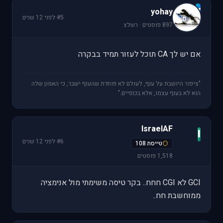
y
yohay
#5
·
לפני 12 שנים
897 פוסטים · רשלצ
אם יש לך CA תוכל לעזור תמיד בבקרה
"ציפור היושבת על ענף, לעולם לא פוחדת שהענף ישבר, כי האמון שלה
הוא לא בענף עצמו, אלא בכנפיים."
IsraelAF
I
#6
·
לפני 12 שנים
טייסת 108
1,518 פוסטים
GCI לא CGI חחח.. בקר טיסה משימתי מול אנימציה
ממוחשבת חח..