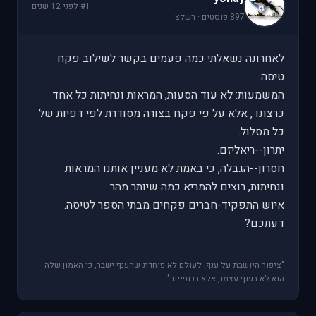
#1
·
לפני 12 שנים
897 פוסטים · רשלצ
לאחרונה נשאלתי כמה פעמים בקשר לשילוב פקח
טיסה.
המשמעות: לא עוד הסעות, המראות ונחיתות כל אחד
כרצונו , אלא על פי פקח בצורה מסודרת לפי דפיות של
כל מסלול.
יתרון--ריאליזם.
חסרון--הגבלה, כי באמת לא מעניין אותנו המראות
ונחיתות, רוצים להמריא כמה שיותר מהר.
איוש התפקיד-חברים פקחים מבתי הספר לטיסה.
דעתכם?
"ציפור היושבת על ענף, לעולם לא פוחדת שהענף ישבר, כי האמון שלה
הוא לא בענף עצמו, אלא בכנפיים."