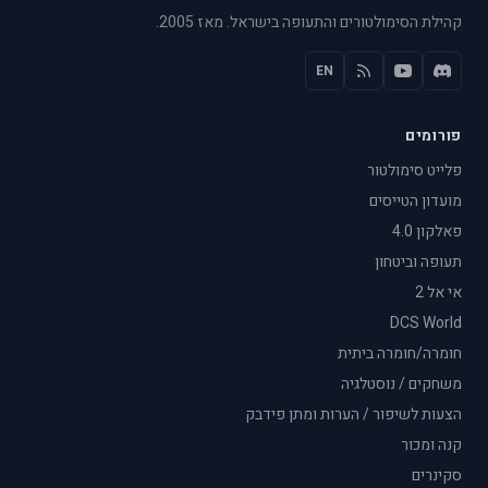
קהילת הסימולטורים והתעופה בישראל. מאז 2005.
EN
פורומים
פלייט סימולטור
מועדון הטייסים
פאלקון 4.0
תעופה וביטחון
אי אל 2
DCS World
חומרה/חומרה ביתית
משחקים / נוסטלגיה
הצעות לשיפור / הערות ומתן פידבק
קנה ומכור
סקינרים