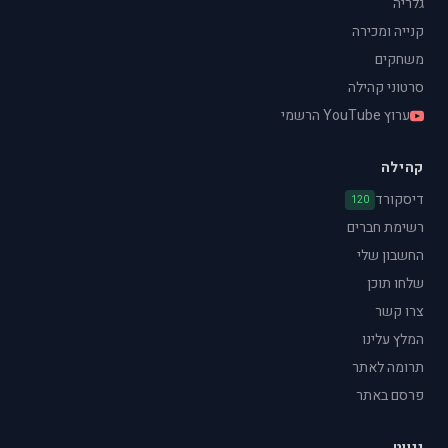
גלריה
קנייה ומכירה
משחקים
סרטוני קהילה
ערוץ YouTube הרשמי
קהילה
דיסקורד
120
רשימת חברים
החשבון שלי
שלחו תוכן
צרו קשר
המלץ עלינו
תרומה לאתר
פרסם באתר
ניווט