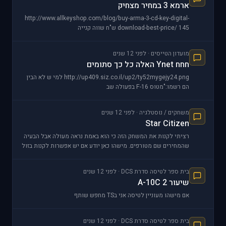
ארמא 3 במחיר מצחיק
http://www.allkeyshop.com/blog/buy-arma-3-cd-key-digital-
download-best-price/ 145 ש"ח שווה קנייה
מועדון הטייסים · לפני 12 שנים
חחח Ynet האלה כל כך סתומים
http://up409.siz.co.il/up2/ty52mygejy24.png למי ש לא הבין
הם רשמו:"מטוס F-16 בפעולה שב
משחקים / נוסטלגיה · לפני 12 שנים
Star Citizen
רציתי לקנות את המשחק הזה כי הוא באמת נראה מעולה אבל הבעיה
שהמחירים שם מטורפים. מישהו כאן יודע אם יש אפשרות לקנות בזול
יותר או להשיג קופונים
בית ספר לטיסה סדרת DCS · לפני 12 שנים
שיעור 2 A-10C
אם מישהו מעוניין לטיסה אני בTS מחפש שותף
בית ספר לטיסה סדרת DCS · לפני 12 שנים