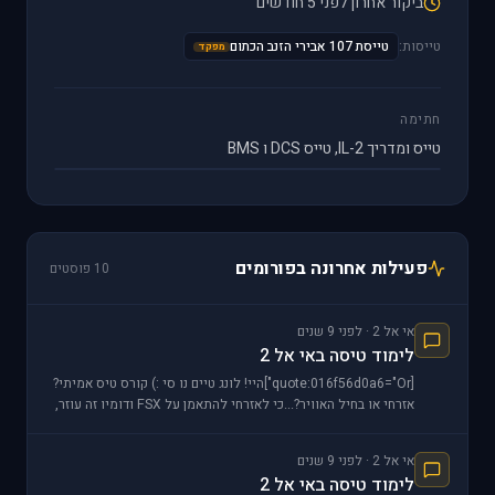
ביקור אחרון לפני 5 חודשים
טייסות:
טייסת 107 אבירי הזנב הכתום
מפקד
חתימה
טייס ומדריך IL-2, טייס DCS ו BMS
פעילות אחרונה בפורומים
10 פוסטים
אי אל 2 · לפני 9 שנים
לימוד טיסה באי אל 2
[quote:016f56d0a6="Or"]היי! לונג טיים נו סי :) קורס טיס אמיתי?
אזרחי או בחיל האוויר?...כי לאזרחי להתאמן על FSX ודומיו זה עוזר,
במיוחד בהקשר של המערכות והתא
אי אל 2 · לפני 9 שנים
לימוד טיסה באי אל 2