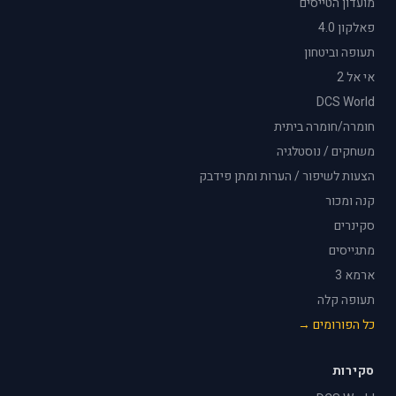
מועדון הטייסים
פאלקון 4.0
תעופה וביטחון
אי אל 2
DCS World
חומרה/חומרה ביתית
משחקים / נוסטלגיה
הצעות לשיפור / הערות ומתן פידבק
קנה ומכור
סקינרים
מתגייסים
ארמא 3
תעופה קלה
כל הפורומים →
סקירות