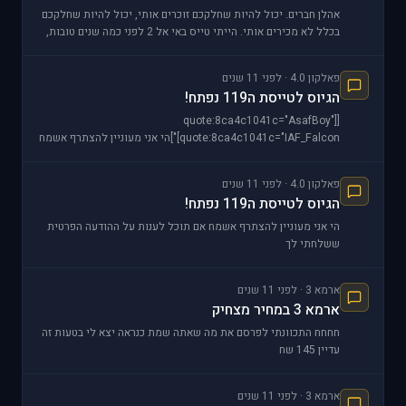
אהלן חברים. יכול להיות שחלקכם זוכרים אותי, יכול להיות שחלקכם
בכלל לא מכירים אותי. הייתי טייס באי אל 2 לפני כמה שנים טובות,
אפילו סיימתי בטור מצטיין קורס אויר
פאלקון 4.0 · לפני 11 שנים
הגיוס לטייסת ה119 נפתח!
[quote:8ca4c1041c="AsafBoy"]
[quote:8ca4c1041c="IAF_Falcon"]הי אני מעוניין להצתרף אשמח
אם תוכל לענות על ההודעה הפרטית ששלחתי לך לא קיבלתי
פאלקון 4.0 · לפני 11 שנים
הגיוס לטייסת ה119 נפתח!
הי אני מעוניין להצתרף אשמח אם תוכל לענות על ההודעה הפרטית
ששלחתי לך
ארמא 3 · לפני 11 שנים
ארמא 3 במחיר מצחיק
חחחח התכוונתי לפרסם את מה שאתה שמת כנראה יצא לי בטעות זה
עדיין 145 שח
ארמא 3 · לפני 11 שנים