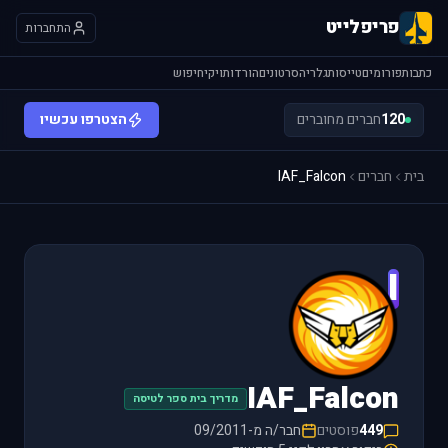
פריפלייט
התחברות
כתבות
פורומים
טייסות
גלריה
סרטונים
הורדות
ויקי
חיפוש
120
חברים מחוברים
הצטרפו עכשיו
בית
חברים
IAF_Falcon
I
IAF_Falcon
מדריך בית ספר לטיסה
449
פוסטים
חבר/ה מ-09/2011