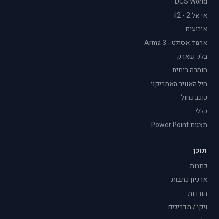
DCS World
אי אל 2 - il2
אירועים
ארמד אסולט - Arma 3
בלק שארק
חומרה ביתית
חיל האוויר האמריקני
כוכב כחול
כללי
מצגות Power Point
תוכן
כתבות
ארכיון כתבות
הורדות
ויקי / מדריכים