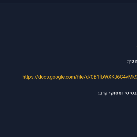
כין:
https://docs.google.com/file/d/0B1fbWXKJ6C4vMk