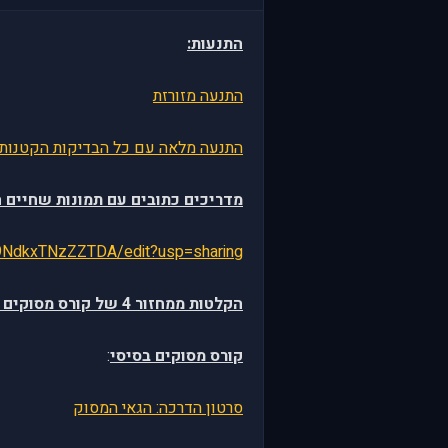
התנעות:
התנעה מזורזת
התנעה מלאה עם כל הבדיקות הקטנות
מדריכים כתובים עם תמונות שחיים ה
9NdkxTNzZZTDA/edit?usp=sharing
הקלטות ממחזור 4 של קורס מסוקים בסיסי ומסוקי קרב:
קורס מסוקים בסיסי
:
סרטון הדרכה: הגאי המסוק