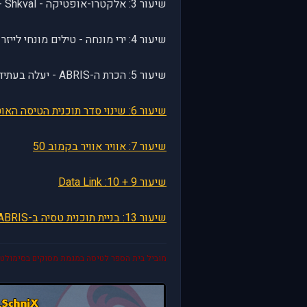
שיעור 3: אלקטרו-אופטיקה - Shkval - יעלה בעתיד WiP
שיעור 4: ירי מונחה - טילים מונחי לייזר - טילי ויחר, ירי תותח מונחה וירי של רקטות טיפשות עם הכוונת השקבאל - יעלה בעתיד WiP
שיעור 5: הכרת ה-ABRIS - יעלה בעתיד - WiP
שיעור 6: שינוי סדר תוכנית הטיסה האוטומטית, מערכת הנורים ונקודות מטרה
שיעור 7: אוויר אוויר בקמוב 50
שיעור 9 + 10: Data Link
שיעור 13: בניית תוכנית טסיה ב-ABRIS וב-PVI-800
מוביל בית הספר לטיסה במגמת מסוקים בסימולטור S World