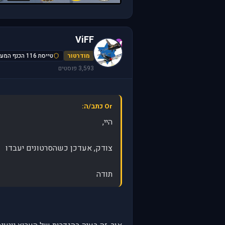
ViFF
V
מודרטור
טייסת 116 הכנף המעופפת
3,593 פוסטים
Or כתב/ה:
היי,
צודק, אעדכן כשהסרטונים יעבדו
תודה