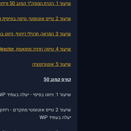
שיעור 1: הכרת המסק"ר קמוב 50 וריחוף בסיסי
שיעור 2: טייס אוטומטי, טיסה בסיסית ו-VRS
שיעור 3: המראה, תרגילי ריחוף, ניווט בסיסי, בסיס של פאנל החימוש והסבר על רקטות טיפשות ותותח במצב קבוע
שיעור 4: טיסה ופניה מתואמת, Flight Director, טייס אוטומטי, המשך חימוש לא מונחה, Velocity Vector, ריחוף OGE בעזרת ה-VC
שיעור 5: אוטורוטציה
קורס קמוב 50
:
שיעור 1: ניווט בסיסי - יעלה בעתיד WiP
שיעור 2: טייס אוטומטי מתקדם -
יעלה בעתיד WiP