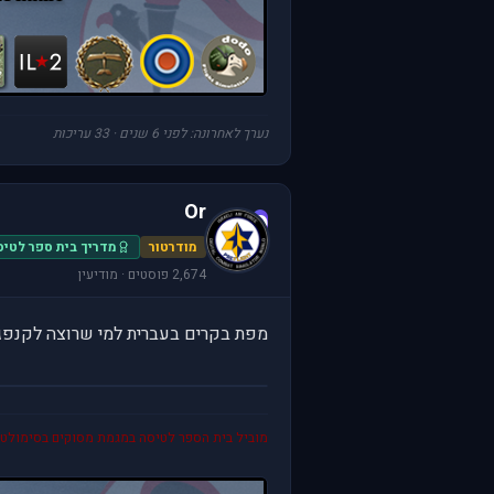
נערך לאחרונה: לפני 6 שנים · 33 עריכות
Or
O
מודרטור
מדריך בית ספר לטיסה S
2,674 פוסטים · מודיעין
מפת בקרים בעברית למי שרוצה לקנפג
מוביל בית הספר לטיסה במגמת מסוקים בסימולטור S World