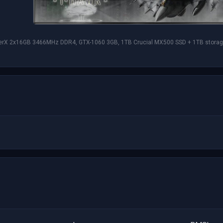
erX 2x16GB 3466MHz DDR4, GTX-1060 3GB, 1TB Crucial MX500 SSD + 1TB storage,