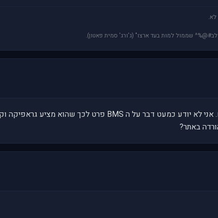
לא.
 לב#@%^ שממול למות בעד ארצו" (ג'ורג' סמית פאטון).
ראשית אני מצטער אם נשמעתי גס רוח. אני לא יודע כמעט דבר על ה MS
הורדה באתר?