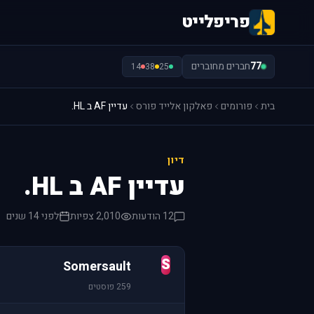
פריפלייט
77
חברים מחוברים
14
38
25
בית
פורומים
פאלקון אלייד פורס
עדיין AF ב HL.
דיון
עדיין AF ב HL.
12 הודעות
2,010 צפיות
לפני 14 שנים
S
Somersault
259 פוסטים