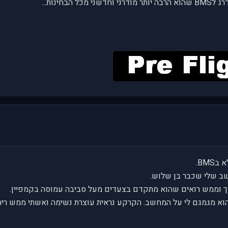
וא מגמגם לי על המחשב. הקרקע נראית עוצרת נשימה ואשתי ממש ריח