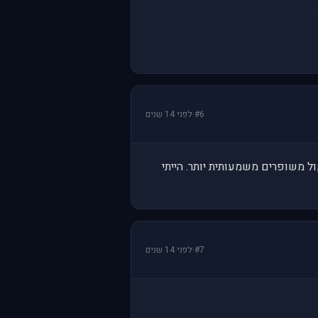
#6
·
לפני 14 שנים
B פרט לכך שהוא מציע גראפיקה וקול משופרים משמעותית יותר. הייתי
#7
·
לפני 14 שנים