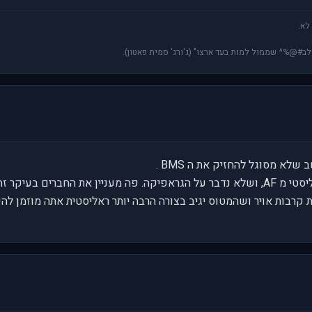
לא.
 לב#@%^ שממול למות בעד ארצו" (ג'ורג' סמית פאטון).
שלא מסוגל להחזיק את ה BMS .
ה BMS הוא סימולאטור הרבה יותר ריאליסטי מ AF, ושלא נדבר על הגראפיקה. פה מעניין את 
בות אויר ושהמטוס יגיב בצורה הרבה יותר ראליסטית אתה מוזמן להשתדר