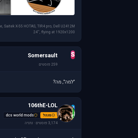
 Saitek X-55 HOTAS, TIR4 pro, Dell U2412M
24'', flying at 1920x1200
S
Somersault
259 פוסטים
"למה", מה?
106thE-LOL
1
מנהל
dcs world mods
3,174 פוסטים · נתניה