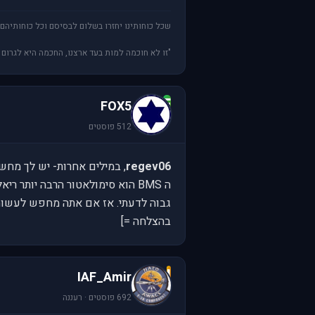
שכל כוחותינו יחזרו בשלום לבסיסם וכל כוחותיהם 
"זו לא חוכמה למות בעד ארצנו, החכמה היא לגרום
F
FOX5
512 פוסטים
regev06
, במילים אחרות- יש לך מחשב 
גבוה לדעתי. אז אם אתה מחפש לעשות קר
בהצלחה =]
I
IAF_Amir
692 פוסטים · רעננה