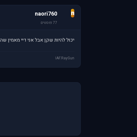
n
naori760
77 פוסטים
יכול להיות שקן אבל אני דיי מאמין שהרו
IAF.RayGun