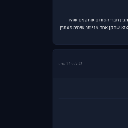
לשחק AF ב HL. הייתי רוצה לדעת אם ישנם מבין חברי הפורום שחקנים שהיו
עה 6 בערב [יום כן יום לא] בתקווה למצוא שחקן אחד או יותר שיהיה מעוניין
#2
·
לפני 14 שנים