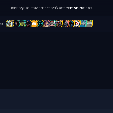
כתבות
פורומים
טייסות
גלריה
סרטונים
הורדות
ויקי
חיפוש
C
C
C
b
B
B
B
b
b
A
A
A
a
[
+53