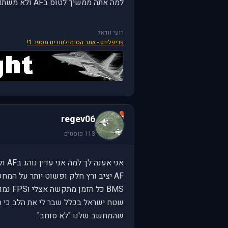
למה אתה ממשיך לטוס בAF ולא משתדרג לBMS שהוא הרבה יותר מודרני וחדשני מכל הבחינות...
רועי וודאל
פריפלייט - אתר הסימולטורים מספר 1!
r
regev06
113 פוסטים
אני אענה לך למה אני עדין נוהג בAF ולא בBMS.
AF יציב ורץ חלק ופשוט יותר על המחשב שלי שכבר בן שלוש.
BMS כל הזמן מתקשה אצלי וFPS נמוך וממש רואים שהוא מתקדם בצעדים מעל סביבה עמוסה בקמפיין.
שטח ישראל בכלל שבר לי את הלב כי ה
שהמחשב שלנו "לא סוחב".