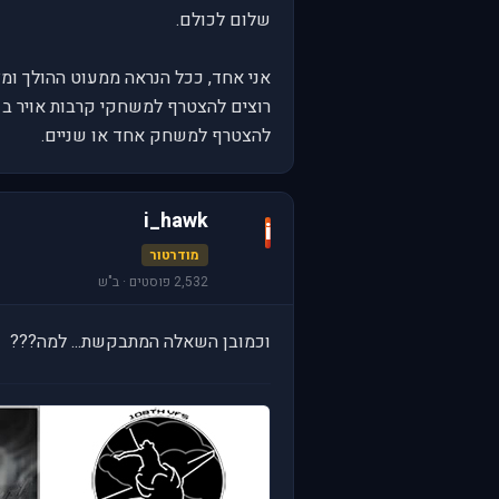
שלום לכולם.
להצטרף למשחק אחד או שניים.
i_hawk
i
מודרטור
2,532 פוסטים · ב"ש
וכמובן השאלה המתבקשת... למה???