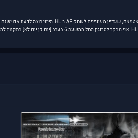
אני אחד, ככל הנראה ממעוט ההולך ומצטמצם, שעדיין מעוניינים 
רוצים להצטרף למשחקי קרבות אויר ב HL. אני מבקר לסרוגין החל מהש