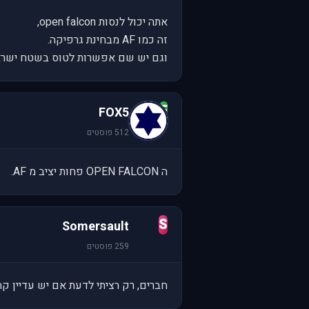
אתה יכול לנסות open falcon,
זה כמו AF מבחינת גרפיקה.
וגם יש שם אפשרות לטוס בשטח ישר
F
FOX5
512 פוסטים
ה OPEN FALCON פחות יציב מ AF.
S
Somersault
259 פוסטים
חברים, רק רציתי לדעת אם יש עדיין קהל שחקני AF המעוניינים להצטרף אליי לקרבות אויר ב HL. אני מודה לכם ע