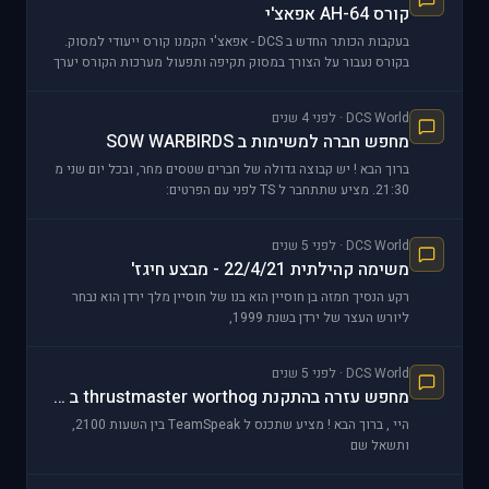
קורס AH-64 אפאצ'י
בעקבות הכותר החדש ב DCS - אפאצ'י הקמנו קורס ייעודי למסוק.
בקורס נעבור על הצורך במסוק תקיפה ותפעול מערכות הקורס יערך
בימים שני וחמישי בשעה 20:45, ומיועד לט
DCS World · לפני 4 שנים
מחפש חברה למשימות ב SOW WARBIRDS
ברוך הבא ! יש קבוצה גדולה של חברים שטסים מחר, ובכל יום שני מ
21:30. מציע שתתחבר ל TS לפני עם הפרטים:
88.99.165.102:9991 seow
DCS World · לפני 5 שנים
משימה קהילתית 22/4/21 - מבצע חיגז'
רקע הנסיך חמזה בן חוסיין הוא בנו של חוסיין מלך ירדן הוא נבחר
ליורש העצר של ירדן בשנת 1999,
DCS World · לפני 5 שנים
מחפש עזרה בהתקנת thrustmaster worthog ב DCS
היי , ברוך הבא ! מציע שתכנס ל TeamSpeak בין השעות 2100,
ותשאל שם