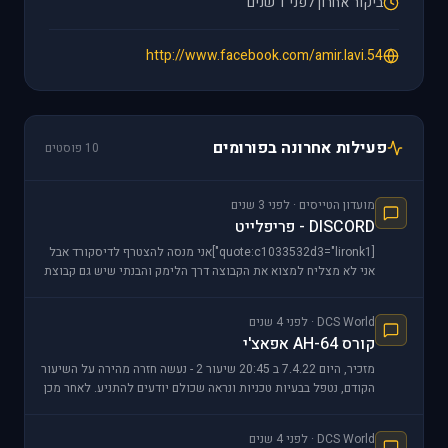
ביקור אחרון לפני 1 שנים
http://www.facebook.com/amir.lavi.54
פעילות אחרונה בפורומים
10 פוסטים
מועדון הטייסים · לפני 3 שנים
DISCORD - פריפלייט
[quote:c1033532d3="lironk1"]אני מנסה להצטרף לדיסקורד אבל
אני לא מצליח למצוא את הקבוצה דרך הלימק והבנתי שיש גם קבוצת
וואצפ? אני אשמח להצטרף (עדיפות לדיסקורד כמוב
DCS World · לפני 4 שנים
קורס AH-64 אפאצ'י
מזכיר, היום 7.4.22 ב 20:45 שיעור 2 - נעשה חזרה מהירה על השיעור
הקודם, נטפל בבעיות טכניות ונראה שכולם יודעים להתניע. לאחר מכן
נכנס לנושא התקשורת - איך מגיעים
DCS World · לפני 4 שנים