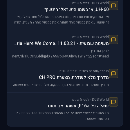
DCS World · לפני 5 שנים
UH-60, או בשמו הישראלי הינשוף
איך המסוקים חצו את האוקינוס האטלנטי מארה"ב? ועוד שאלה, איך
זה שהמנוע אמין במסוק אחד ופחות אמין במסוק אחר ? מעניין, תודה
:!:
DCS World · לפני 5 שנים
משימה שבועית - Syria Here We Come. 11.03.21
להלן התדריך
com/document/d/1lUCHSLddlgpfX2AM7bU4yJdRWzWi9ntZ/edit#head
חומרה/חומרה ביתית · לפני 5 שנים
מדריך מלא לשדרוג מצערת CH PRO
מדריך מעולה, תודה שדרגתי גם, וההתקנה של החיישן יחסית פשוטה
DCS World · לפני 5 שנים
שאלה על הF16, אשמח אם תענו
TS ראשי: להתחבר לכתובת ה-IP הבאה: 88.99.165.102:9991 עם
הסיסמה seow .