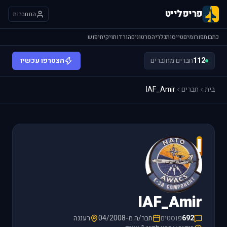
פריפלייט
התחברות
כתבות
פורומים
טייסות
גלריה
סרטונים
הורדות
ויקי
חיפוש
112
חברים מחוברים
הצטרפו עכשיו
בית
חברים
IAF_Amir
I
IAF_Amir
692
פוסטים
חבר/ה מ-04/2008
רעננה