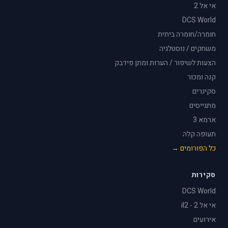
אי אל 2
DCS World
חומרה/חומרה ביתית
משחקים / נוסטלגיה
הצעות לשיפור / הערות ומתן פידבק
קנה ומכור
סקינרים
מתגייסים
ארמא 3
תעופה קלה
כל הפורומים →
סקירות
DCS World
אי אל 2 - il2
אירועים