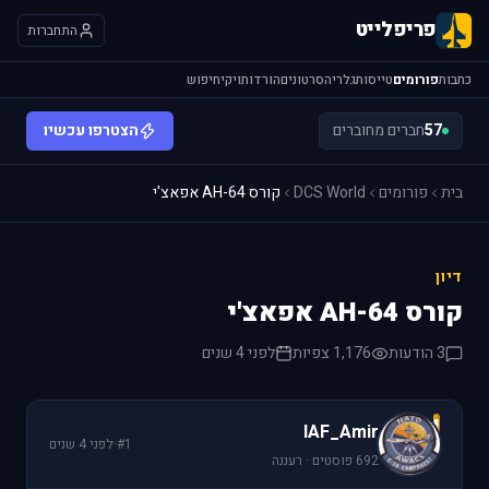
פריפלייט
התחברות
כתבות
פורומים
טייסות
גלריה
סרטונים
הורדות
ויקי
חיפוש
57
חברים מחוברים
הצטרפו עכשיו
בית
פורומים
DCS World
קורס AH-64 אפאצ'י
דיון
קורס AH-64 אפאצ'י
3 הודעות
1,176 צפיות
לפני 4 שנים
I
IAF_Amir
#1
·
לפני 4 שנים
692 פוסטים · רעננה