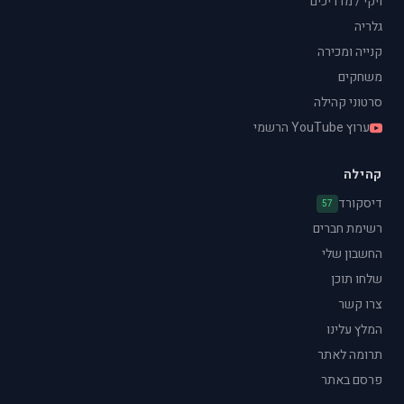
ויקי / מדריכים
גלריה
קנייה ומכירה
משחקים
סרטוני קהילה
ערוץ YouTube הרשמי
קהילה
דיסקורד
57
רשימת חברים
החשבון שלי
שלחו תוכן
צרו קשר
המלץ עלינו
תרומה לאתר
פרסם באתר