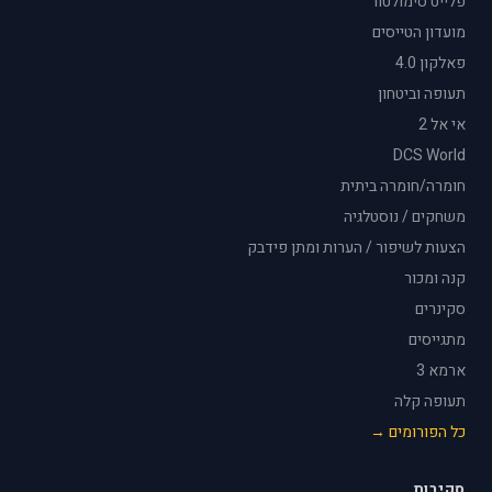
פלייט סימולטור
מועדון הטייסים
פאלקון 4.0
תעופה וביטחון
אי אל 2
DCS World
חומרה/חומרה ביתית
משחקים / נוסטלגיה
הצעות לשיפור / הערות ומתן פידבק
קנה ומכור
סקינרים
מתגייסים
ארמא 3
תעופה קלה
כל הפורומים →
סקירות