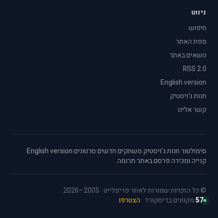
ניווט
חיפוש
מפת האתר
נושאים באתר
RSS 2.0
English version
חנות ג'ויסטיק
קשר אלינו
סימולטור
·
חנות ג'ויסטיק
·
משחקים חדשים
·
סרטונים
·
English version
·
קנייה ומכירה
·
פרסם באתר
·
תרומה
© כל הזכויות שמורות לאתר פריפלייט · 2005–2026
57
מקוונים בדיסקורד ·
הצטרפו