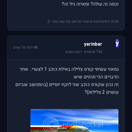
וכמה זה עולה? ומאיזה גיל זה?
חזרתי לסימולטורים אחרי פרישה של שנה וחצי =]
y
yarinbar
#8
·
לפני 16 שנים
743 פוסטים · רמת השרון
גמאני עשיתי קורס צלילה באילת כוכב 1 לצערי... אחד
הדברים הכי מהנים שיש
זה נכון שקורס כוכב שני לוקח יומיים (בהתחשב שביום
עושים 2 צלילות)?