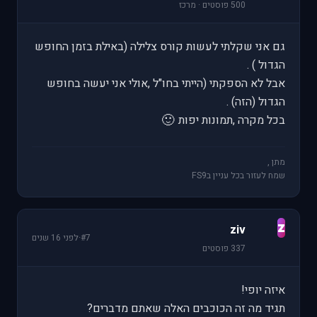
500 פוסטים · מרכז
גם אני שקלתי לעשות קורס צלילה (באילת בזמן החופש
הגדול ) .
אבל לא הספקתי (הייתי בחו"ל ,אולי אני יעשה בחופש
הגדול (הזה) .
🙂
בכל מקרה ,תמונות יפות
מתן ,
שמח לעזור בכל עניין בFS9
z
ziv
#7
·
לפני 16 שנים
337 פוסטים
איזה יופי!
תגיד מה זה הכוכבים האלה שאתם מדברים?