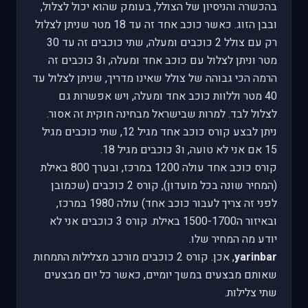
בהכשרה והניסיון של הצולל, בעומק שהוא יכול לצלול,
ובבן הזוג. כאשר כוכב אחד זה עד 18 מטר שניתן לצלול
רק עם צולל 2 כוכבים ומעלה, שתי כוכבים זה עד 30
מטר וניתן לצלול עם כוכב אחד ומעלה, ו3 כוכבים זה
הרמה הכי גבוהה של צולל שאינו מדריך, שניתן לצלול עד
40 מטר וללוות כוכב אחד ומעלה, ויש אפשרות גם
לצלול לבד. למרות שבישראל מבחינה חוקית זה אסור.
ניתן לבצע קורס כוכב אחד מגיל 12, שתי כוכבים מגיל
15 אם אני לא טועה, ו3 כוכבים מגיל 18.
קורס כוכב אחד עולה 1200 במרכז, ובערך 800 באילת
(המחיר שונה בכל מועדון), קורס 2 כוכבים (שכמובן
לפני זה צריך לעבור כוכב אחד) עולה 1980 במרכז,
ובאיזור ה1500-1700 באילת. קורס 3 כוכבים אני לא
יודע מה המחיר שלו.
yarinbar
, אכן. קורס 2 כוכבים מורכב מצלילות התמחות
שאותם מבצעים במשך יומיים, כאשר כל יום מבצעים
שתי צלילות.