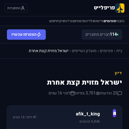
פריפלייט
התחברות
כתבות
פורומים
טייסות
גלריה
סרטונים
הורדות
ויקי
חיפוש
114
חברים מחוברים
הצטרפו עכשיו
בית
פורומים
מועדון הטייסים
ישראל מזוית קצת אחרת
דיון
ישראל מזוית קצת אחרת
25 הודעות
3,701 צפיות
לפני 16 שנים
a
afik_t_king
#1
·
לפני 16 שנים
5,846 פוסטים