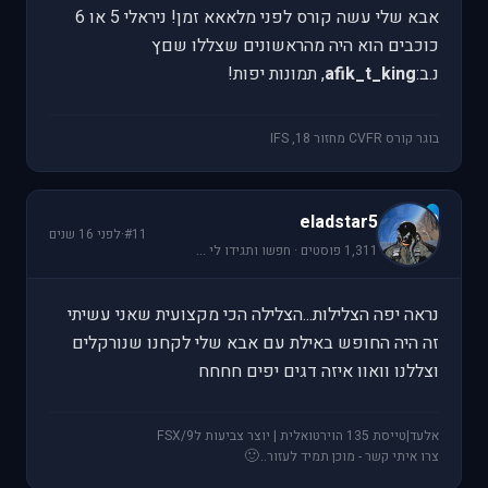
אבא שלי עשה קורס לפני מלאאא זמן! ניראלי 5 או 6
כוכבים הוא היה מהראשונים שצללו שםץ
נ.ב:
afik_t_king
, תמונות יפות!
בוגר קורס CVFR מחזור 18, IFS
e
eladstar5
#11
·
לפני 16 שנים
1,311 פוסטים · חפשו ותגידו לי ...
נראה יפה הצלילות...הצלילה הכי מקצועית שאני עשיתי
זה היה החופש באילת עם אבא שלי לקחנו שנורקלים
וצללנו וואוו איזה דגים יפים חחחח
אלעד|טייסת 135 הוירטואלית | יוצר צביעות לFSX/9
🙂
צרו איתי קשר - מוכן תמיד לעזור..