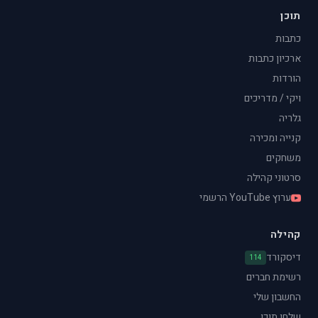
תוכן
כתבות
ארכיון כתבות
הורדות
ויקי / מדריכים
גלריה
קנייה ומכירה
משחקים
סרטוני קהילה
ערוץ YouTube הרשמי
קהילה
דיסקורד
114
רשימת חברים
החשבון שלי
שלחו תוכן