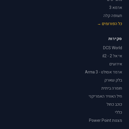
ארמא 3
תעופה קלה
כל הפורומים →
סקירות
DCS World
אי אל 2 - il2
אירועים
ארמד אסולט - Arma 3
בלק שארק
חומרה ביתית
חיל האוויר האמריקני
כוכב כחול
כללי
מצגות Power Point