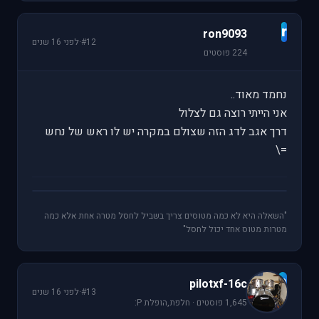
r
ron9093
#12
·
לפני 16 שנים
224 פוסטים
נחמד מאוד..
אני הייתי רוצה גם לצלול
דרך אגב לדג הזה שצולם במקרה יש לו ראש של נחש
=\
"השאלה היא לא כמה מטוסים צריך בשביל לחסל מטרה אחת אלא כמה
מטרות מטוס אחד יכול לחסל"
p
pilotxf-16c
#13
·
לפני 16 שנים
1,645 פוסטים · חלפת,הופלת P: