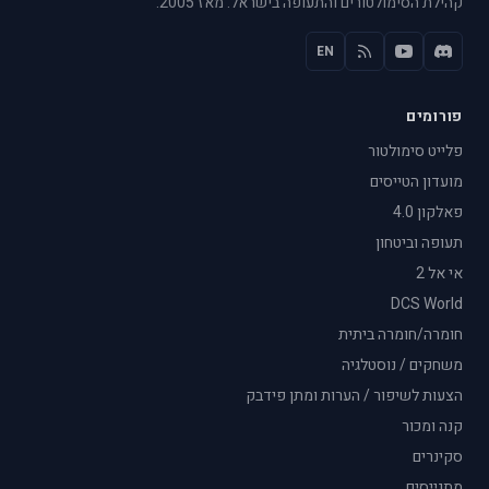
קהילת הסימולטורים והתעופה בישראל. מאז 2005.
EN
פורומים
פלייט סימולטור
מועדון הטייסים
פאלקון 4.0
תעופה וביטחון
אי אל 2
DCS World
חומרה/חומרה ביתית
משחקים / נוסטלגיה
הצעות לשיפור / הערות ומתן פידבק
קנה ומכור
סקינרים
מתגייסים