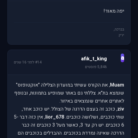
יפה מאוד!
בברכה,
ירין.
a
afik_t_king
#14
·
לפני 16 שנים
5,846 פוסטים
Muam
, את הקורס עשיתי במועדון הצלילה "אוקטופוס"
שנמצא בת"א. צללתי גם באתר שמופיע בתמונות, ובנוסף
לאתרים אחרים שנמצאים באיזור.
ziv
, כוכב זה בעצם הדרגה של הצולל. יש כוכב אחד,
שתי כוכבים, ושלושה כוכבים.
lior_678
, אין כזה דבר 5-
6 כוכבים. יש רק עד 3, כאשר מעל 3 כוכבים זה כבר
הדרכה שאינה נמדדת בכוכבים. ההבדלים בכוכבים הם