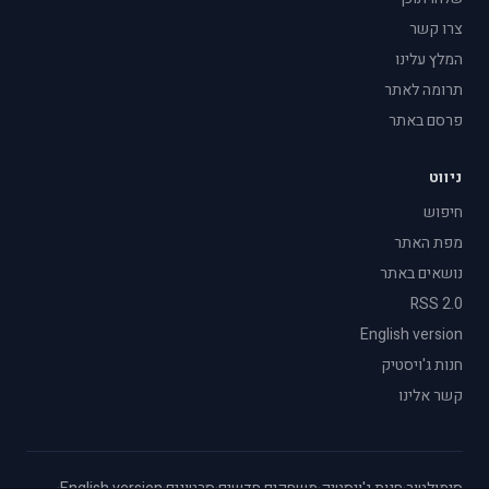
צרו קשר
המלץ עלינו
תרומה לאתר
פרסם באתר
ניווט
חיפוש
מפת האתר
נושאים באתר
RSS 2.0
English version
חנות ג'ויסטיק
קשר אלינו
סימולטור
·
חנות ג'ויסטיק
·
משחקים חדשים
·
סרטונים
·
English version
·