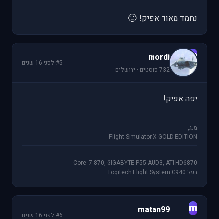
🙂
נחמד מאוד אפיק!
m
mordi
#5
·
לפני 16 שנים
732 פוסטים · ירושלים
יפה אפיק!
מ.ג,
Flight Simulator X GOLD EDITION
Core I7 870, GIGABYTE P55-AUD3, ATI HD6870
בעל Logitech Flight System G940
m
matan99
#6
·
לפני 16 שנים