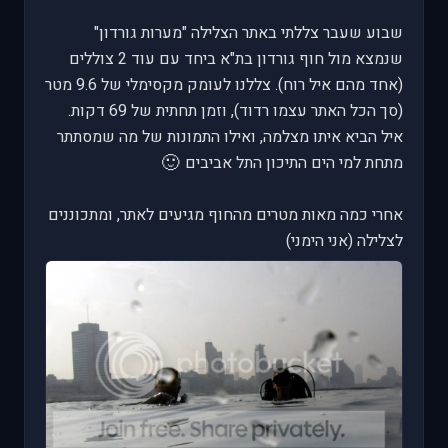
שבוע שעבר צללתי באתר הצלילה "מערות גורדון"
שנמצא מול חוף גורדון בת"א ביחד עם עוד 2 צוללים
(אחד מהם איל רוח). צללנו לעומק מקסימלי של 9.6 מטר
(סך הכל האתר עצמו רדוד), וזמן תחתית של 69 דקות.
איל הביא איתו מצלמה, ואילו התמונות של מה שמסתתר
🙂
מתחת למי הים התיכון התל אביבים
אחרי כמה מאות מטרים מהחוף מגיעים לאתר, ומתכוננים
לצלילה (אני הימני)