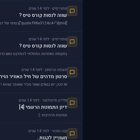
מתגייסים · לפני 14 שנים
שווה לנסות קורס טיס ?
[quote:f98e3124c4="djmid"]בסופו של דבר זה רק החלטה שלך. אך יש לקחת כמה דברים בחשבון. למרות שרובנו נמליץ לא לוותר על זה בשום מצב צריך לקחת בחשבון שפרט לזוהר ,הבצ
מתגייסים · לפני 14 שנים
שווה לנסות קורס טיס ?
בתקופה האחרונה התחלתי להתלבט האם כדאי ל
תעופה וביטחון · לפני 14 שנים
סרטון מדהים של חיל האוויר הויר
אז ככה, יש בנאדם שאני מכיר שאומר שהוא יצר את הסרטון הזה : com/watch?feature=player_embedded&v=rW4XIy_cxV4
פלייט סימולטור · לפני 14 שנים
דיון התמונות הרשמי [4]
תמונות מרהיבות :)
קנה ומכור · לפני 14 שנים
מעוניין לקנות..