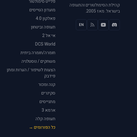
פלייט סימולטור
קהילת הסימולטורים והתעופה
מועדון הטייסים
בישראל. מאז 2005.
פאלקון 4.0
EN
תעופה וביטחון
אי אל 2
DCS World
חומרה/חומרה ביתית
משחקים / נוסטלגיה
הצעות לשיפור / הערות ומתן
פידבק
קנה ומכור
סקינרים
מתגייסים
ארמא 3
תעופה קלה
כל הפורומים →