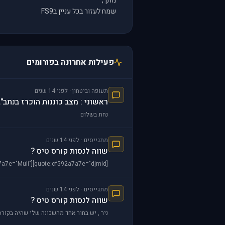
מתן ,
שמח לעזור בכל עניין בFS9
פעילות אחרונה בפורומים
תעופה וביטחון · לפני 14 שנים
ראשוני : מצב כוננות הוכרז בנתב"ג
נחת בשלום
מתגייסים · לפני 14 שנים
שווה לנסות קורס טיס ?
[quote:cf592a7a7e="Muli"][quote:cf592a7a7e="djmid"]מולי אל תשכח שאלה שלא הולכים לקצונה לרוב עושים תפקיד משעמם או רגיל להבדיל מלהטיס
מתגייסים · לפני 14 שנים
שווה לנסות קורס טיס ?
ניר , יש בחור אחד מהשכונה שלי שהיה בקור