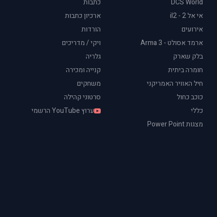
DCS World
כתבות
אי אל 2 - il2
ארכיון כתבות
אירועים
הורדות
ארמד אסולט - Arma 3
ויקי / מדריכים
בלק שארק
גלריה
חומרה ביתית
קנייה ומכירה
חיל האוויר האמריקני
משחקים
כוכב כחול
סרטוני קהילה
כללי
ערוץ YouTube הרשמי
מצגות Power Point