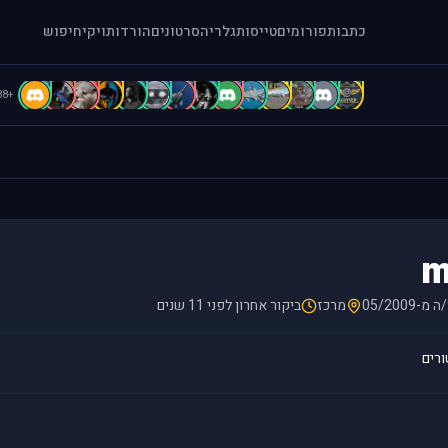
כתבות
פורומים
טייסות
גלריה
סרטונים
הורדות
ויקי
חיפוש
B
A
A
A
A
a
A
A
a
a
[
1
.
"
+88
m
מ-05/2009
מרכז
ביקור אחרון לפני 11 שנים
ורים