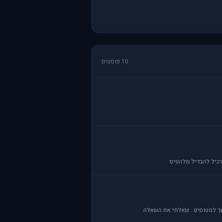
10 פוסטים
משך למטוסים . שאלתי את השאלה