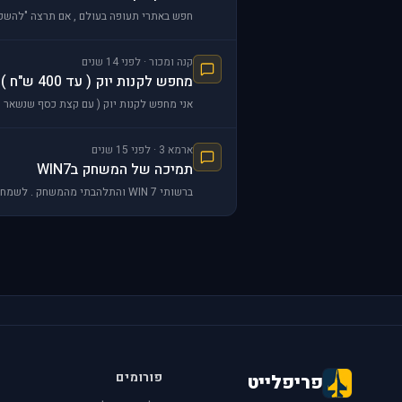
חפש באתרי תעופה בעולם , אם תרצה "להשקיע " משהו כמו 8-10$ תוכל למצוא מודל יפיפה לדעתי . ולצב
קנה ומכור · לפני 14 שנים
מחפש לקנות יוק ( עד 400 ש"ח )
אני מחפש לקנות יוק ( עם קצת כסף שנשאר מהיום הולדת ) . או CH או סיאטק ( לא ממש משנה לי ). יכול לאסוף אותו מכל 
ארמא 3 · לפני 15 שנים
תמיכה של המשחק בWIN7
ברשותי WIN 7 והתלהבתי מהמשחק . לשמחתי , לבן דוד שלי יש דיסק מקורי של המשחק והוא לא זקוק לו יותר , לכן אקח אותו היום . השאלה היא כזאת , האם המשחק יתמוך בWIN7 ?
פורומים
פריפלייט