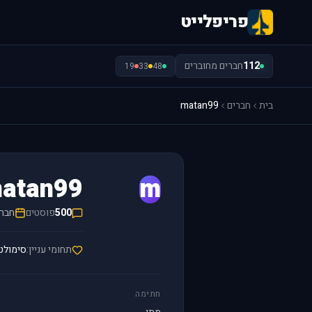
פריפלייט
112
חברים מחוברים
19
33
48
בית
חברים
matan99
atan99
m
500
פוסטים
חבר/ה 
תחומי עניין:
סימולט
חתימה