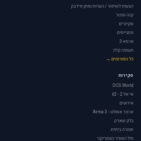
הצעות לשיפור / הערות ומתן פידבק
קנה ומכור
סקינרים
מתגייסים
ארמא 3
תעופה קלה
כל הפורומים →
סקירות
DCS World
אי אל 2 - il2
אירועים
ארמד אסולט - Arma 3
בלק שארק
חומרה ביתית
חיל האוויר האמריקני