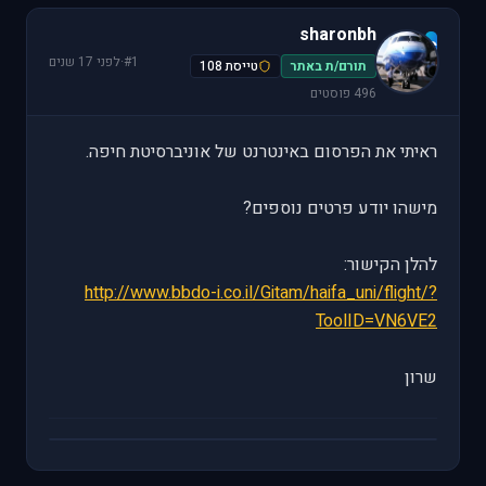
sharonbh
s
#1
·
לפני 17 שנים
תורם/ת באתר
טייסת 108
496 פוסטים
ראיתי את הפרסום באינטרנט של אוניברסיטת חיפה.
מישהו יודע פרטים נוספים?
להלן הקישור:
http://www.bbdo-i.co.il/Gitam/haifa_uni/flight/?
ToolID=VN6VE2
שרון