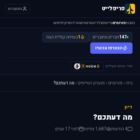
פריפלייט
התחברות
כתבות
פורומים
טייסות
גלריה
סרטונים
הורדות
ויקי
חיפוש
147
חברים מחוברים
1
בשיחה קולית כעת
הצטרפו עכשיו
חדרי שיחה פעילים:
voice
y
1
בית
פורומים
מועדון הטייסים
מה דעתכם?
דיון
מה דעתכם?
4 הודעות
1,687 צפיות
לפני 17 שנים