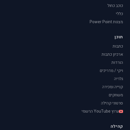
כוכב כחול
כללי
מצגות Power Point
תוכן
כתבות
ארכיון כתבות
הורדות
ויקי / מדריכים
גלריה
קנייה ומכירה
משחקים
סרטוני קהילה
ערוץ YouTube הרשמי
קהילה