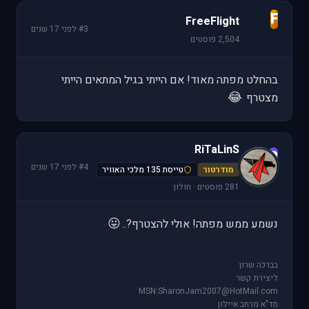
F
FreeFlight
#3
·
לפני 17 שנים
2,504 פוסטים
בהחלט מפתה מאוד! אם הייתי בגיל המתאים הייתי
😂
מצטרף
RiTaLinS
R
#4
·
לפני 17 שנים
מודרטור
טייסת 135 מלכי האוויר
281 פוסטים · חולון
😛
נשמע ממש מפתה! אולי להצטרף?..
בברכה שרון
ליצירת קשר
MSN:SharonJam2007@HotMail.com
מד"א מרחב איילון