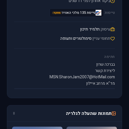
ביקור אחרון לפני 11 שנים
טייסות:
טייסת 135 מלכי האוויר
מפקד
עיסוק:
תלמיד תיכון
תחומי עניין:
סימולטורים ותעופה
חתימה
בברכה שרון
ליצירת קשר
MSN:SharonJam2007@HotMail.com
מד"א מרחב איילון
תמונות שהעלה לגלריה
8