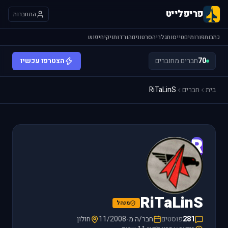
פריפלייט
התחברות
כתבות
פורומים
טייסות
גלריה
סרטונים
הורדות
ויקי
חיפוש
70
חברים מחוברים
הצטרפו עכשיו
בית
חברים
RiTaLinS
R
RiTaLinS
מנהל
281
פוסטים
חבר/ה מ-11/2008
חולון