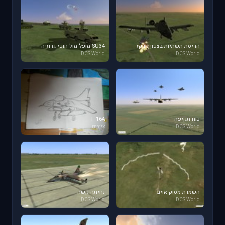
הריסת תשתיות בצפון קווקז
SU34 מופל מול חופי גרוזיה
DCS World
DCS World
כוח תקיפה
F-16A
DCS World
ציורים
השמדת מסוק אויב
נחיתה קשה
DCS World
DCS World