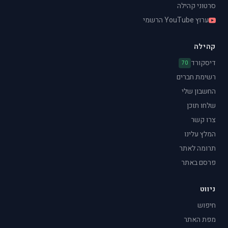
סרטוני קהילה
ערוץ YouTube הרשמי
קהילה
דיסקורד
70
רשימת חברים
החשבון שלי
שלחו תוכן
צרו קשר
המלץ עלינו
תרומה לאתר
פרסם באתר
ניווט
חיפוש
מפת האתר