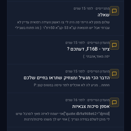
מתגייסים · לפני 15 שנים
שאלה
שלום מזמן לא הייתי פה היה לי צו ראשון וועידה רפואית עדיין לא
עברתי אבל יש תוצאות קב"א 53 -קב"א 50-דפ"ר :( מה פתוח בשבילי
איזה קורסים
מועדון הטייסים · לפני 15 שנים
ציור - F16B, דעתכם ?
יפה מאוד,אהבתי :)
מועדון הטייסים · לפני 15 שנים
הדבר הכי מגעיל ומצחיק שתראו בחיים שלכם
חחחח... מגיע לה לא אוכלים לפני טיסה במטוס קטן :P
מועדון הטייסים · לפני 16 שנים
אספן סיכות צבאיות
[quote:db9a968e62="djmid"]אני ישמח לאיזה פאץ לסרבל שיש
לי מוכן לשלם במידה וצריך :) אחי יש לך משהו סיכות/דרגות
להחלפה?