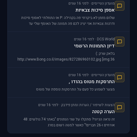
מועדון הטייסים · לפני 16 שנים
אספן סיכות צבאיות
שלום מזמן לא ביקרתי פה בקהילה :P אז התחלתי לאסוף סיכות
ודרגות צבאיות אני יציג לכם פה תמונה של האוסף שלי עד
עכשיו...טוב הוא
DCS World · לפני 16 שנים
דיון התמונות הרשמי
בלאק שרק :)
http://www.Bong.co.il/images/827286960102.jpg [img:36
מועדון הטייסים · לפני 16 שנים
התרסקות מטוס בהודו ,
מצער לשמוע כל פעם על התרסקות נוספת של מטוס
הצעות לשיפור / הערות ומתן פידבק · לפני 16 שנים
הערה קטנה
זה נראה הגיוני? סתקלו על שני הנתונים "באתר 74 גולשים: 48
אורחים ו-26 חברים!" כאשר למטה רשום בסרג