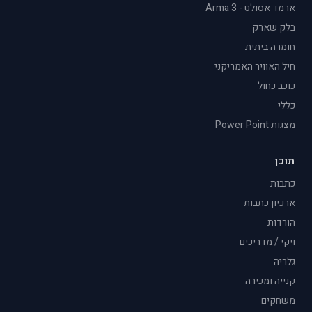
ארמד אסולט - Arma 3
בלק שארק
חומרה ביתית
חיל האוויר האמריקני
כוכב כחול
כללי
מצגות Power Point
תוכן
כתבות
ארכיון כתבות
הורדות
ויקי / מדריכים
גלריה
קנייה ומכירה
משחקים