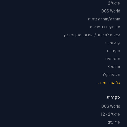
אי אל 2
DCS World
חומרה/חומרה ביתית
משחקים / נוסטלגיה
הצעות לשיפור / הערות ומתן פידבק
קנה ומכור
סקינרים
מתגייסים
ארמא 3
תעופה קלה
כל הפורומים →
סקירות
DCS World
אי אל 2 - il2
אירועים