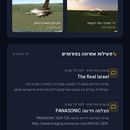
ירי מסיבי של רקטות
תקיפת משאית נשק
DCS World
DCS World
פעילות אחרונה בפורומים
10 פוסטים
מועדון הטייסים · לפני 15 שנים
The Real Israel
שלום לכולכם נמאס לי לשמוע שאין לנו מספיק הסברה פרו
ישראלית בעולם אין כמעט אתרים/קהילות/פורומים שישמיעו אותנו
ולכן נרתמתי למאמץ ופתחתי עמוד בפייסבוק שירכז עם
מועדון הטייסים · לפני 15 שנים
מצלמה חדשה PANASONIC
קניתי מצלמת וידיאו חדשה PANASONIC SDR-T50
http://www.imaging-resource.com/NPICS1/SDR-
T50_1_L.JPG[/img:6676