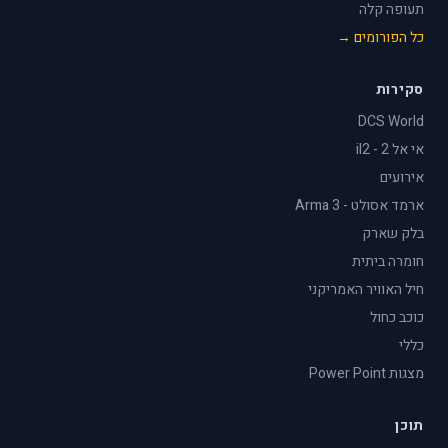
תעופה קלה
כל הפורומים →
סקירות
DCS World
אי אל 2 - il2
אירועים
ארמד אסולט - Arma 3
בלק שארק
חומרה ביתית
חיל האוויר האמריקני
כוכב כחול
כללי
מצגות Power Point
תוכן