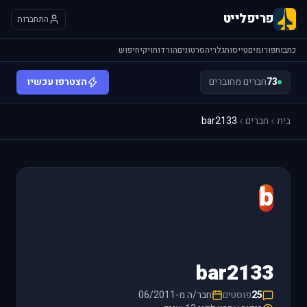
פריפלייט
התחברות
כתבות
פורומים
טייסות
גלריה
סרטונים
הורדות
ויקי
חיפוש
73
חברים מחוברים
הצטרפו עכשיו
בית
חברים
bar2133
b
bar2133
25
פוסטים
חבר/ה מ-06/2011