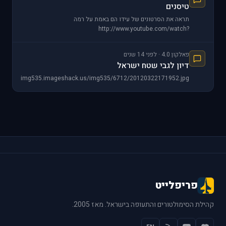
טיסנים
תראה את הסרטונים של עידו הם באמת על רמה
http://www.youtube.com/watch?
cp&context=C4c35b46VDvjVQa1PpcFPxtmy7yD_gosEdfrcr2_7XuIyE4
פאלקון 4.0 · לפני 14 שנים
דיון לגבי שטח ישראל
http://img535.imageshack.us/img535/6712/20120322171952.jpg
פריפלייט
קהילת הסימולטורים והתעופה בישראל. מאז 2005.