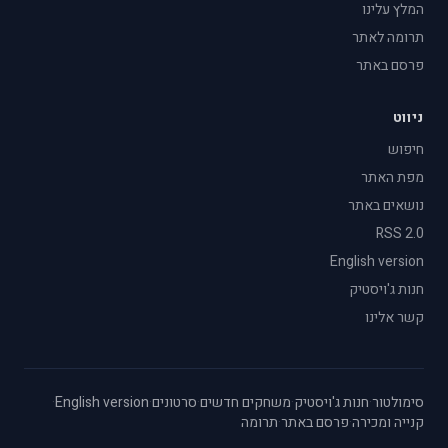
המלץ עלינו
תרומה לאתר
פרסם באתר
ניווט
חיפוש
מפת האתר
נושאים באתר
RSS 2.0
English version
חנות ג'ויסטיק
קשר אלינו
סימולטור
·
חנות ג'ויסטיק
·
משחקים חדשים
·
סרטונים
·
English version
·
קנייה ומכירה
·
פרסם באתר
·
תרומה