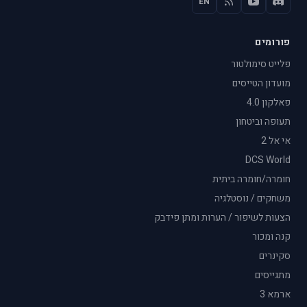
EN
פורומים
פלייט סימולטור
מועדון הטייסים
פאלקון 4.0
תעופה וביטחון
אי אל 2
DCS World
חומרה/חומרה ביתית
משחקים / נוסטלגיה
הצעות לשיפור / הערות ומתן פידבק
קנה ומכור
סקינרים
מתגייסים
ארמא 3