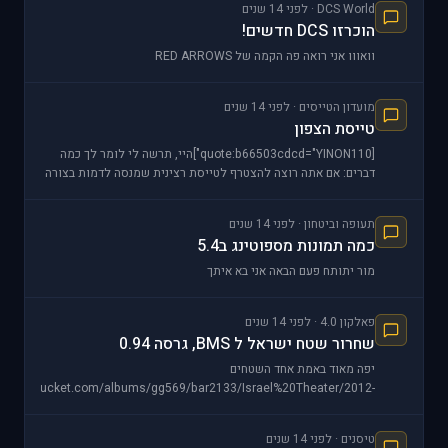
DCS World · לפני 14 שנים
הוכרזו DCS חדשים!
וואווו אני רואה פה הקמה של RED ARROWS
מועדון הטייסים · לפני 14 שנים
טייסת הצפון
[quote:b66503cdcd="YINON110"]היי, תרשה לי לומר לך כמה
דברים: אם אתה רוצה להצטרף לטייסת רצינית שמנסה לדמות בצורה
ברורה את חי"א, אז אין לך מה לחפש בטייסת 10
תעופה וביטחון · לפני 14 שנים
כמה תמונות מספוטינג ב5.4
מור יתותח פעם הבאה אני בא איתך
פאלקון 4.0 · לפני 14 שנים
שחרור שטח ישראל ל BMS, גרסה 0.94
יפה מאוד באמת אחד השטחים
44.photobucket.com/albums/gg569/bar2133/Israel%20Theater/2012-
03-29_154613.png [img:79c0
טיסנים · לפני 14 שנים