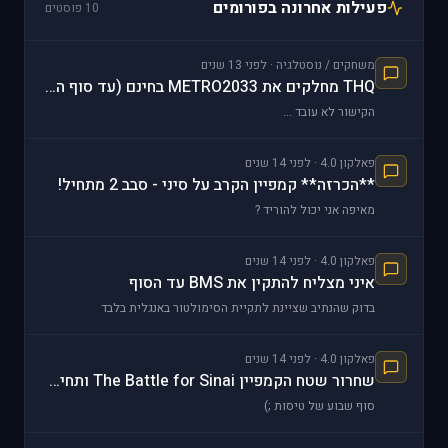
פעילות אחרונה בפורומים
10 פוסטים
משחקים / נוסטלגיה · לפני 13 שנים
THQ מחלקים את METRO2033 בחינם (עד סוף השבוע!)
הקישור לא עובד ...
פאלקון 4.0 · לפני 14 שנים
**הכרזה** קמפיין הקרב על סיני - סבב 2 מתחיל!
מאיפה אני יכול להוריד ?
פאלקון 4.0 · לפני 14 שנים
איני מצליח להתקין את BMS עד הסוף
בדוק שהנתיב שציינת לתקיית הסימולטור באנגלית בלבד
פאלקון 4.0 · לפני 14 שנים
שחרור שטח הקמפיין The Battle for Sinai ותחילת הקמפיין
סוף שבוע של טיסות ;)