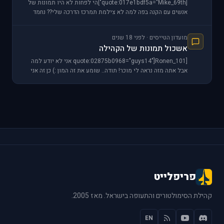
[quote:017e1bdf5a="Mike_69th"]הי לפחות לא היו תמונות של
אנשים עם הקנה בפה למה לא צילמת תמרכז הדרכה שלי?? נחמד
סה"כ...יא צ'ונג [/quote
מועדון הטייסים · לפני 18 שנים
אשכול תמונות של הקהילה
[quote:02875b0968="guys14"]Ronen_101 אני לא יודע למה
אבל אתה מזה נראה לי מוכר! תודה.. שומע את זה המון :) כן זה אני
בתמונות ו
פריפלייט
קהילת הסימולטורים והתעופה בישראל. מאז 2005.
EN