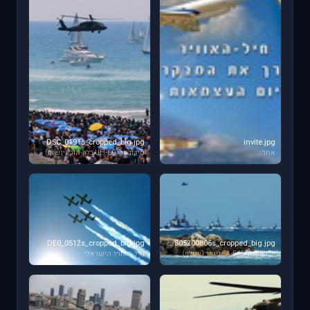
DSC_0191s_cropped_big.jpg
invite.jpg
אחר...
סיקורסקי UH-60 בלק-הוק (ינשוף)
DE0_0512s_cropped_big.jpg
dotz0805200806s_cropped_big.jpg
יורוקופטר SA-565 פנתר (עטלף)
חיל-האוויר הישראלי