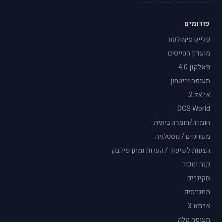
פורומים
פלייט סימולטור
מועדון הטייסים
פאלקון 4.0
תעופה וביטחון
אי אל 2
DCS World
חומרה/חומרה ביתית
משחקים / נוסטלגיה
הצעות לשיפור / הערות ומתן פידבק
קנה ומכור
סקינרים
מתגייסים
ארמא 3
תעופה קלה