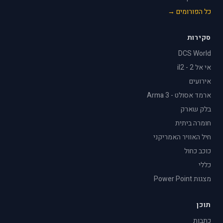
כל הפורומים →
סקירות
DCS World
אי אל 2 - il2
אירועים
ארמד אסולט - Arma 3
בלק שארק
חומרה ביתית
חיל האוויר האמריקני
כוכב כחול
כללי
מצגות Power Point
תוכן
כתבות