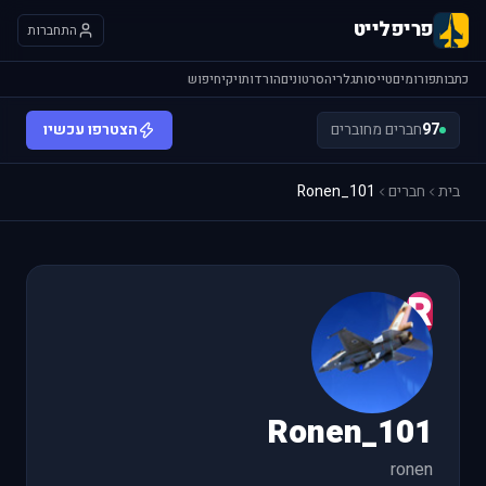
פריפלייט
התחברות
כתבות
פורומים
טייסות
גלריה
סרטונים
הורדות
ויקי
חיפוש
97
חברים מחוברים
הצטרפו עכשיו
בית
חברים
Ronen_101
R
Ronen_101
ronen