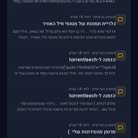
http://dover.idf.il/NR/rdonlyres/0571CBFE-B1A2-4CE9-A482-
8B69E346A45C/0/dotz0805200805s_cropped_big.jpg יסע
תעופה וביטחון · לפני 18 שנים
גלריית תמונות של מטוסי חיל האוויר
אז למי שלא מכיר ... ניר בן יוסף הוא צלם במיל' של בטאון , מידי פעם
לפעם מזמינים אותו לטיסות צילום על מטוסי חיל האוויר , לבעלי
המנוי לבטאון חיל האוויר מבינכם אתם
מועדון הטייסים · לפני 18 שנים
הזמנה ל-torrentleech
[quote:79b08d297e="Triple-H"]קודם כל תצא מהסרט שמישהו
יביא לך הזמנה לאתר הזה. אולי תמצא מישהו נחמד או משהו אבל זה
מאוד קשה להשיג הזמנות לאתר הזה. לגבי הבאן שק
מועדון הטייסים · לפני 18 שנים
הזמנה ל-torrentleech
שלום לכולם :) כשניסתי להכנס לאתר ... גילתי שהמשתמש שלי
קיבל באן ... רציתי לדעת אם יש פה מישהו שיוכל לשלוח לי הזמנה
בבקשה . ולמקרה שרוברט רואה את זה - כבר ל
מועדון הטייסים · לפני 18 שנים
סרטון מהטירונות שלי :)