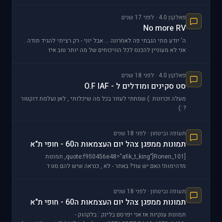
פאלקון 4.0 · לפני 17 שנים
No more RV
ה' יודע מתי הגבתי פה לאחרונה ... אבל יוני - רק רציתי להגיד תודה .
אני לא מעוניין להכנס לכל הוויכוחים של מה יותר טוב איז
פאלקון 4.0 · לפני 18 שנים
סט סקינים ומודלים ל - O.F IAF
מעלה זכרונות :) שמחתי לעזור בכל מה שיכלותי , לאן נעלמת דוקטור
? :)
תעופה וביטחון · לפני 18 שנים
תמונות ממפגן צהל יום העצמאות ה60 - חופי ת"א
[quote:f950456e48="afik_t_king"]Ronen_101, תמונות
מדהימות! האם יש עוד? באתר - לא , כנראה שיש להם סט ד
תעופה וביטחון · לפני 18 שנים
תמונות ממפגן צהל יום העצמאות ה60 - חופי ת"א
תמונות ענקיות אז אני יפרסם בלינק : בלקהוק -