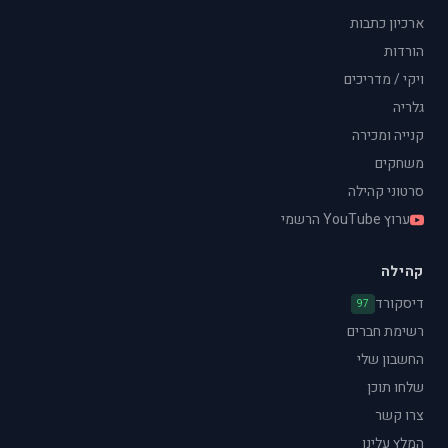
ארכיון כתבות
הורדות
ויקי / מדריכים
גלריה
קנייה ומכירה
משחקים
סרטוני קהילה
ערוץ YouTube הרשמי
קהילה
דיסקורד
97
רשימת חברים
החשבון שלי
שלחו תוכן
צרו קשר
המלץ עלינו