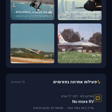
dotz0805200805s_cropped_big.jpg
NIL_0234s_cropped_big.jpg
סיקורסקי CH-53 (יסעור)
סיקורסקי UH-60 בלק-הוק (ינשוף)
12.jpg
11.jpg
לוקהיד F-16 פאלקון (נץ / ברק)
לוקהיד F-16 פאלקון (נץ / ברק)
פעילות אחרונה בפורומים
10 פוסטים
פאלקון 4.0 · לפני 17 שנים
No more RV
עדיין :) אני בסדר גמור ... שלחתי לך הודעה פרטית